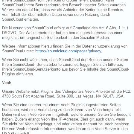
Ihrem SoundCloud-Profil verlinken und/oder teilen. Dadurch kann
SoundCloud Ihrem Benutzerkonto den Besuch unserer Seiten zuordnen.
Wir weisen darauf hin, dass wir als Anbieter der Seiten keine Kenntnis
vom Inhalt der übermittelten Daten sowie deren Nutzung durch
SoundCloud erhalten.
Die Nutzung von SoundCloud erfolgt auf Grundlage des Art. 6 Abs. 1 lit. f
DSGVO. Der Websitebetreiber hat ein berechtigtes Interesse an einer
möglichst umfangreichen Sichtbarkeit in den Sozialen Medien.
Weitere Informationen hierzu finden Sie in der Datenschutzerklärung von
SoundCloud unter:
https://soundcloud.com/pages/privacy
.
Wenn Sie nicht wünschen, dass SoundCloud den Besuch unserer Seiten
Ihrem SoundCloud- Benutzerkonto zuordnet, loggen Sie sich bitte aus
Ihrem SoundCloud-Benutzerkonto aus bevor Sie Inhalte des SoundCloud-
Plugins aktivieren.
Veoh
Unsere Website nutzt Plugins des Videoportals Veoh. Anbieter ist die FC2,
4730 South Fort Apache Road, Suite 300, Las Vegas, NV 89147, USA.
Wenn Sie eine unserer mit einem Veoh-Plugin ausgestatteten Seiten
besuchen, wird eine Verbindung zu den Servern von Veoh hergestellt.
Dabei wird dem Veoh-Server mitgeteilt, welche unserer Seiten Sie besucht
haben. Zudem erlangt Veoh Ihre IP-Adresse. Dies gilt auch dann, wenn
Sie nicht bei Veoh eingeloggt sind oder keinen Account bei Veoh besitzen.
Die von Veoh erfassten Informationen werden an den Veoh-Server in den
USA übermittelt.