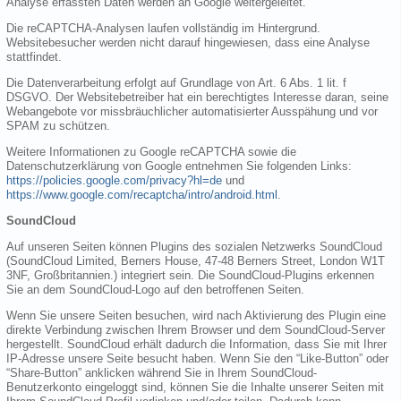
Analyse erfassten Daten werden an Google weitergeleitet.
Die reCAPTCHA-Analysen laufen vollständig im Hintergrund.
Websitebesucher werden nicht darauf hingewiesen, dass eine Analyse
stattfindet.
Die Datenverarbeitung erfolgt auf Grundlage von Art. 6 Abs. 1 lit. f
DSGVO. Der Websitebetreiber hat ein berechtigtes Interesse daran, seine
Webangebote vor missbräuchlicher automatisierter Ausspähung und vor
SPAM zu schützen.
Weitere Informationen zu Google reCAPTCHA sowie die
Datenschutzerklärung von Google entnehmen Sie folgenden Links:
https://policies.google.com/privacy?hl=de
und
https://www.google.com/recaptcha/intro/android.html
.
SoundCloud
Auf unseren Seiten können Plugins des sozialen Netzwerks SoundCloud
(SoundCloud Limited, Berners House, 47-48 Berners Street, London W1T
3NF, Großbritannien.) integriert sein. Die SoundCloud-Plugins erkennen
Sie an dem SoundCloud-Logo auf den betroffenen Seiten.
Wenn Sie unsere Seiten besuchen, wird nach Aktivierung des Plugin eine
direkte Verbindung zwischen Ihrem Browser und dem SoundCloud-Server
hergestellt. SoundCloud erhält dadurch die Information, dass Sie mit Ihrer
IP-Adresse unsere Seite besucht haben. Wenn Sie den “Like-Button” oder
“Share-Button” anklicken während Sie in Ihrem SoundCloud-
Benutzerkonto eingeloggt sind, können Sie die Inhalte unserer Seiten mit