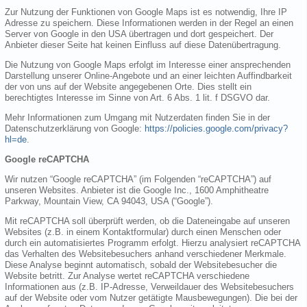
Zur Nutzung der Funktionen von Google Maps ist es notwendig, Ihre IP
Adresse zu speichern. Diese Informationen werden in der Regel an einen
Server von Google in den USA übertragen und dort gespeichert. Der
Anbieter dieser Seite hat keinen Einfluss auf diese Datenübertragung.
Die Nutzung von Google Maps erfolgt im Interesse einer ansprechenden
Darstellung unserer Online-Angebote und an einer leichten Auffindbarkeit
der von uns auf der Website angegebenen Orte. Dies stellt ein
berechtigtes Interesse im Sinne von Art. 6 Abs. 1 lit. f DSGVO dar.
Mehr Informationen zum Umgang mit Nutzerdaten finden Sie in der
Datenschutzerklärung von Google:
https://policies.google.com/privacy?
hl=de
.
Google reCAPTCHA
Wir nutzen “Google reCAPTCHA” (im Folgenden “reCAPTCHA”) auf
unseren Websites. Anbieter ist die Google Inc., 1600 Amphitheatre
Parkway, Mountain View, CA 94043, USA (“Google”).
Mit reCAPTCHA soll überprüft werden, ob die Dateneingabe auf unseren
Websites (z.B. in einem Kontaktformular) durch einen Menschen oder
durch ein automatisiertes Programm erfolgt. Hierzu analysiert reCAPTCHA
das Verhalten des Websitebesuchers anhand verschiedener Merkmale.
Diese Analyse beginnt automatisch, sobald der Websitebesucher die
Website betritt. Zur Analyse wertet reCAPTCHA verschiedene
Informationen aus (z.B. IP-Adresse, Verweildauer des Websitebesuchers
auf der Website oder vom Nutzer getätigte Mausbewegungen). Die bei der