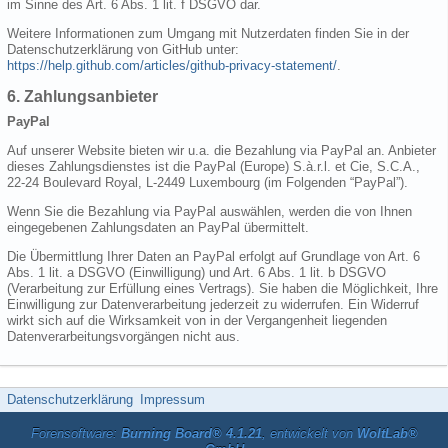
im Sinne des Art. 6 Abs. 1 lit. f DSGVO dar.
Weitere Informationen zum Umgang mit Nutzerdaten finden Sie in der
Datenschutzerklärung von GitHub unter:
https://help.github.com/articles/github-privacy-statement/
.
6. Zahlungsanbieter
PayPal
Auf unserer Website bieten wir u.a. die Bezahlung via PayPal an. Anbieter
dieses Zahlungsdienstes ist die PayPal (Europe) S.à.r.l. et Cie, S.C.A.,
22-24 Boulevard Royal, L-2449 Luxembourg (im Folgenden “PayPal”).
Wenn Sie die Bezahlung via PayPal auswählen, werden die von Ihnen
eingegebenen Zahlungsdaten an PayPal übermittelt.
Die Übermittlung Ihrer Daten an PayPal erfolgt auf Grundlage von Art. 6
Abs. 1 lit. a DSGVO (Einwilligung) und Art. 6 Abs. 1 lit. b DSGVO
(Verarbeitung zur Erfüllung eines Vertrags). Sie haben die Möglichkeit, Ihre
Einwilligung zur Datenverarbeitung jederzeit zu widerrufen. Ein Widerruf
wirkt sich auf die Wirksamkeit von in der Vergangenheit liegenden
Datenverarbeitungsvorgängen nicht aus.
Datenschutzerklärung
Impressum
Forensoftware:
Burning Board® 4.1.21
, entwickelt von
WoltLab®