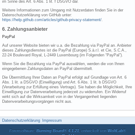
im Sinne des Art. 6 Abs. 1 lit. f DSGVO dar.
Weitere Informationen zum Umgang mit Nutzerdaten finden Sie in der
Datenschutzerklärung von GitHub unter:
https://help.github.com/articles/github-privacy-statement/
.
6. Zahlungsanbieter
PayPal
Auf unserer Website bieten wir u.a. die Bezahlung via PayPal an. Anbieter
dieses Zahlungsdienstes ist die PayPal (Europe) S.à.r.l. et Cie, S.C.A.,
22-24 Boulevard Royal, L-2449 Luxembourg (im Folgenden “PayPal”).
Wenn Sie die Bezahlung via PayPal auswählen, werden die von Ihnen
eingegebenen Zahlungsdaten an PayPal übermittelt.
Die Übermittlung Ihrer Daten an PayPal erfolgt auf Grundlage von Art. 6
Abs. 1 lit. a DSGVO (Einwilligung) und Art. 6 Abs. 1 lit. b DSGVO
(Verarbeitung zur Erfüllung eines Vertrags). Sie haben die Möglichkeit, Ihre
Einwilligung zur Datenverarbeitung jederzeit zu widerrufen. Ein Widerruf
wirkt sich auf die Wirksamkeit von in der Vergangenheit liegenden
Datenverarbeitungsvorgängen nicht aus.
Datenschutzerklärung
Impressum
Forensoftware:
Burning Board® 4.1.21
, entwickelt von
WoltLab®