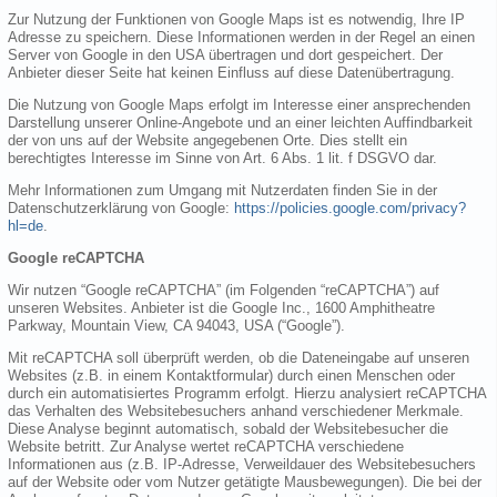
Zur Nutzung der Funktionen von Google Maps ist es notwendig, Ihre IP
Adresse zu speichern. Diese Informationen werden in der Regel an einen
Server von Google in den USA übertragen und dort gespeichert. Der
Anbieter dieser Seite hat keinen Einfluss auf diese Datenübertragung.
Die Nutzung von Google Maps erfolgt im Interesse einer ansprechenden
Darstellung unserer Online-Angebote und an einer leichten Auffindbarkeit
der von uns auf der Website angegebenen Orte. Dies stellt ein
berechtigtes Interesse im Sinne von Art. 6 Abs. 1 lit. f DSGVO dar.
Mehr Informationen zum Umgang mit Nutzerdaten finden Sie in der
Datenschutzerklärung von Google:
https://policies.google.com/privacy?
hl=de
.
Google reCAPTCHA
Wir nutzen “Google reCAPTCHA” (im Folgenden “reCAPTCHA”) auf
unseren Websites. Anbieter ist die Google Inc., 1600 Amphitheatre
Parkway, Mountain View, CA 94043, USA (“Google”).
Mit reCAPTCHA soll überprüft werden, ob die Dateneingabe auf unseren
Websites (z.B. in einem Kontaktformular) durch einen Menschen oder
durch ein automatisiertes Programm erfolgt. Hierzu analysiert reCAPTCHA
das Verhalten des Websitebesuchers anhand verschiedener Merkmale.
Diese Analyse beginnt automatisch, sobald der Websitebesucher die
Website betritt. Zur Analyse wertet reCAPTCHA verschiedene
Informationen aus (z.B. IP-Adresse, Verweildauer des Websitebesuchers
auf der Website oder vom Nutzer getätigte Mausbewegungen). Die bei der