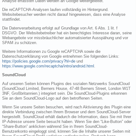
Analyse erfassten Daten werden an Google weitergeleitet.
Die reCAPTCHA-Analysen laufen vollständig im Hintergrund.
Websitebesucher werden nicht darauf hingewiesen, dass eine Analyse
stattfindet.
Die Datenverarbeitung erfolgt auf Grundlage von Art. 6 Abs. 1 lit. f
DSGVO. Der Websitebetreiber hat ein berechtigtes Interesse daran, seine
Webangebote vor missbräuchlicher automatisierter Ausspähung und vor
SPAM zu schützen.
Weitere Informationen zu Google reCAPTCHA sowie die
Datenschutzerklärung von Google entnehmen Sie folgenden Links:
https://policies.google.com/privacy?hl=de
und
https://www.google.com/recaptcha/intro/android.html
.
SoundCloud
Auf unseren Seiten können Plugins des sozialen Netzwerks SoundCloud
(SoundCloud Limited, Berners House, 47-48 Berners Street, London W1T
3NF, Großbritannien.) integriert sein. Die SoundCloud-Plugins erkennen
Sie an dem SoundCloud-Logo auf den betroffenen Seiten.
Wenn Sie unsere Seiten besuchen, wird nach Aktivierung des Plugin eine
direkte Verbindung zwischen Ihrem Browser und dem SoundCloud-Server
hergestellt. SoundCloud erhält dadurch die Information, dass Sie mit Ihrer
IP-Adresse unsere Seite besucht haben. Wenn Sie den “Like-Button” oder
“Share-Button” anklicken während Sie in Ihrem SoundCloud-
Benutzerkonto eingeloggt sind, können Sie die Inhalte unserer Seiten mit