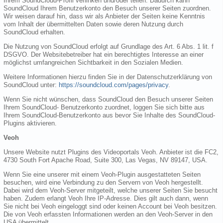
Ihrem SoundCloud-Profil verlinken und/oder teilen. Dadurch kann
SoundCloud Ihrem Benutzerkonto den Besuch unserer Seiten zuordnen.
Wir weisen darauf hin, dass wir als Anbieter der Seiten keine Kenntnis
vom Inhalt der übermittelten Daten sowie deren Nutzung durch
SoundCloud erhalten.
Die Nutzung von SoundCloud erfolgt auf Grundlage des Art. 6 Abs. 1 lit. f
DSGVO. Der Websitebetreiber hat ein berechtigtes Interesse an einer
möglichst umfangreichen Sichtbarkeit in den Sozialen Medien.
Weitere Informationen hierzu finden Sie in der Datenschutzerklärung von
SoundCloud unter:
https://soundcloud.com/pages/privacy
.
Wenn Sie nicht wünschen, dass SoundCloud den Besuch unserer Seiten
Ihrem SoundCloud- Benutzerkonto zuordnet, loggen Sie sich bitte aus
Ihrem SoundCloud-Benutzerkonto aus bevor Sie Inhalte des SoundCloud-
Plugins aktivieren.
Veoh
Unsere Website nutzt Plugins des Videoportals Veoh. Anbieter ist die FC2,
4730 South Fort Apache Road, Suite 300, Las Vegas, NV 89147, USA.
Wenn Sie eine unserer mit einem Veoh-Plugin ausgestatteten Seiten
besuchen, wird eine Verbindung zu den Servern von Veoh hergestellt.
Dabei wird dem Veoh-Server mitgeteilt, welche unserer Seiten Sie besucht
haben. Zudem erlangt Veoh Ihre IP-Adresse. Dies gilt auch dann, wenn
Sie nicht bei Veoh eingeloggt sind oder keinen Account bei Veoh besitzen.
Die von Veoh erfassten Informationen werden an den Veoh-Server in den
USA übermittelt.