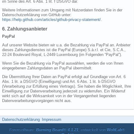
im Sinne des Art. 6 Abs. 1 lit. f DSGVO dar.
Weitere Informationen zum Umgang mit Nutzerdaten finden Sie in der
Datenschutzerklärung von GitHub unter:
https://help.github.com/articles/github-privacy-statement/
.
6. Zahlungsanbieter
PayPal
Auf unserer Website bieten wir u.a. die Bezahlung via PayPal an. Anbieter
dieses Zahlungsdienstes ist die PayPal (Europe) S.à.r.l. et Cie, S.C.A.,
22-24 Boulevard Royal, L-2449 Luxembourg (im Folgenden “PayPal”).
Wenn Sie die Bezahlung via PayPal auswählen, werden die von Ihnen
eingegebenen Zahlungsdaten an PayPal übermittelt.
Die Übermittlung Ihrer Daten an PayPal erfolgt auf Grundlage von Art. 6
Abs. 1 lit. a DSGVO (Einwilligung) und Art. 6 Abs. 1 lit. b DSGVO
(Verarbeitung zur Erfüllung eines Vertrags). Sie haben die Möglichkeit, Ihre
Einwilligung zur Datenverarbeitung jederzeit zu widerrufen. Ein Widerruf
wirkt sich auf die Wirksamkeit von in der Vergangenheit liegenden
Datenverarbeitungsvorgängen nicht aus.
Datenschutzerklärung
Impressum
Forensoftware:
Burning Board® 4.1.21
, entwickelt von
WoltLab®