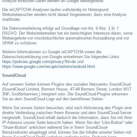
Analyse erfassten Daten werden an Google weitergeleitet.
Die reCAPTCHA-Analysen laufen vollständig im Hintergrund.
Websitebesucher werden nicht darauf hingewiesen, dass eine Analyse
stattfindet.
Die Datenverarbeitung erfolgt auf Grundlage von Art. 6 Abs. 1 lit. f
DSGVO. Der Websitebetreiber hat ein berechtigtes Interesse daran, seine
Webangebote vor missbräuchlicher automatisierter Ausspähung und vor
SPAM zu schützen.
Weitere Informationen zu Google reCAPTCHA sowie die
Datenschutzerklärung von Google entnehmen Sie folgenden Links:
https://policies.google.com/privacy?hl=de
und
https://www.google.com/recaptcha/intro/android.html
.
SoundCloud
Auf unseren Seiten können Plugins des sozialen Netzwerks SoundCloud
(SoundCloud Limited, Berners House, 47-48 Berners Street, London W1T
3NF, Großbritannien.) integriert sein. Die SoundCloud-Plugins erkennen
Sie an dem SoundCloud-Logo auf den betroffenen Seiten.
Wenn Sie unsere Seiten besuchen, wird nach Aktivierung des Plugin eine
direkte Verbindung zwischen Ihrem Browser und dem SoundCloud-Server
hergestellt. SoundCloud erhält dadurch die Information, dass Sie mit Ihrer
IP-Adresse unsere Seite besucht haben. Wenn Sie den “Like-Button” oder
“Share-Button” anklicken während Sie in Ihrem SoundCloud-
Benutzerkonto eingeloggt sind, können Sie die Inhalte unserer Seiten mit