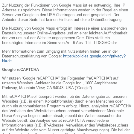
Zur Nutzung der Funktionen von Google Maps ist es notwendig, Ihre IP
Adresse zu speichern. Diese Informationen werden in der Regel an einen
Server von Google in den USA übertragen und dort gespeichert. Der
Anbieter dieser Seite hat keinen Einfluss auf diese Datenübertragung.
Die Nutzung von Google Maps erfolgt im Interesse einer ansprechenden
Darstellung unserer Online-Angebote und an einer leichten Auffindbarkeit
der von uns auf der Website angegebenen Orte. Dies stellt ein
berechtigtes Interesse im Sinne von Art. 6 Abs. 1 lit. f DSGVO dar.
Mehr Informationen zum Umgang mit Nutzerdaten finden Sie in der
Datenschutzerklärung von Google:
https://policies.google.com/privacy?
hl=de
.
Google reCAPTCHA
Wir nutzen “Google reCAPTCHA” (im Folgenden “reCAPTCHA”) auf
unseren Websites. Anbieter ist die Google Inc., 1600 Amphitheatre
Parkway, Mountain View, CA 94043, USA (“Google”).
Mit reCAPTCHA soll überprüft werden, ob die Dateneingabe auf unseren
Websites (z.B. in einem Kontaktformular) durch einen Menschen oder
durch ein automatisiertes Programm erfolgt. Hierzu analysiert reCAPTCHA
das Verhalten des Websitebesuchers anhand verschiedener Merkmale.
Diese Analyse beginnt automatisch, sobald der Websitebesucher die
Website betritt. Zur Analyse wertet reCAPTCHA verschiedene
Informationen aus (z.B. IP-Adresse, Verweildauer des Websitebesuchers
auf der Website oder vom Nutzer getätigte Mausbewegungen). Die bei der