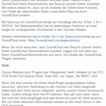
Ihrem SoundCloud-Profil verlinken und/oder teilen. Dadurch kann
SoundCloud Ihrem Benutzerkonto den Besuch unserer Seiten zuordnen.
Wir weisen darauf hin, dass wir als Anbieter der Seiten keine Kenntnis
vom Inhalt der übermittelten Daten sowie deren Nutzung durch
SoundCloud erhalten.
Die Nutzung von SoundCloud erfolgt auf Grundlage des Art. 6 Abs. 1 lit. f
DSGVO. Der Websitebetreiber hat ein berechtigtes Interesse an einer
möglichst umfangreichen Sichtbarkeit in den Sozialen Medien.
Weitere Informationen hierzu finden Sie in der Datenschutzerklärung von
SoundCloud unter:
https://soundcloud.com/pages/privacy
.
Wenn Sie nicht wünschen, dass SoundCloud den Besuch unserer Seiten
Ihrem SoundCloud- Benutzerkonto zuordnet, loggen Sie sich bitte aus
Ihrem SoundCloud-Benutzerkonto aus bevor Sie Inhalte des SoundCloud-
Plugins aktivieren.
Veoh
Unsere Website nutzt Plugins des Videoportals Veoh. Anbieter ist die FC2,
4730 South Fort Apache Road, Suite 300, Las Vegas, NV 89147, USA.
Wenn Sie eine unserer mit einem Veoh-Plugin ausgestatteten Seiten
besuchen, wird eine Verbindung zu den Servern von Veoh hergestellt.
Dabei wird dem Veoh-Server mitgeteilt, welche unserer Seiten Sie besucht
haben. Zudem erlangt Veoh Ihre IP-Adresse. Dies gilt auch dann, wenn
Sie nicht bei Veoh eingeloggt sind oder keinen Account bei Veoh besitzen.
Die von Veoh erfassten Informationen werden an den Veoh-Server in den
USA übermittelt.