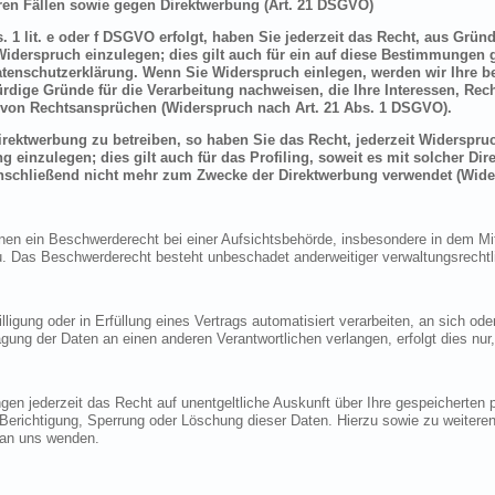
en Fällen sowie gegen Direktwerbung (Art. 21 DSGVO)
 1 lit. e oder f DSGVO erfolgt, haben Sie jederzeit das Recht, aus Grün
derspruch einzulegen; dies gilt auch für ein auf diese Bestimmungen ge
atenschutzerklärung. Wenn Sie Widerspruch einlegen, werden wir Ihre 
rdige Gründe für die Verarbeitung nachweisen, die Ihre Interessen, Rec
von Rechtsansprüchen (Widerspruch nach Art. 21 Abs. 1 DSGVO).
ektwerbung zu betreiben, so haben Sie das Recht, jederzeit Widerspruc
inzulegen; dies gilt auch für das Profiling, soweit es mit solcher Di
schließend nicht mehr zum Zwecke der Direktwerbung verwendet (Wide
n ein Beschwerderecht bei einer Aufsichtsbehörde, insbesondere in dem Mitg
 Das Beschwerderecht besteht unbeschadet anderweitiger verwaltungsrechtlic
lligung oder in Erfüllung eines Vertrags automatisiert verarbeiten, an sich o
gung der Daten an einen anderen Verantwortlichen verlangen, erfolgt dies nur
en jederzeit das Recht auf unentgeltliche Auskunft über Ihre gespeicherte
f Berichtigung, Sperrung oder Löschung dieser Daten. Hierzu sowie zu weit
 an uns wenden.