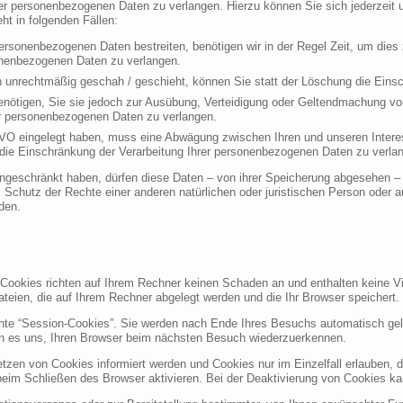
rer personenbezogenen Daten zu verlangen. Hierzu können Sie sich jederzei
t in folgenden Fällen:
personenbezogenen Daten bestreiten, benötigen wir in der Regel Zeit, um dies
sonenbezogenen Daten zu verlangen.
 unrechtmäßig geschah / geschieht, können Sie statt der Löschung die Einsc
nötigen, Sie sie jedoch zur Ausübung, Verteidigung oder Geltendmachung vo
er personenbezogenen Daten zu verlangen.
VO eingelegt haben, muss eine Abwägung zwischen Ihren und unseren Intere
die Einschränkung der Verarbeitung Ihrer personenbezogenen Daten zu verla
geschränkt haben, dürfen diese Daten – von ihrer Speicherung abgesehen – n
hutz der Rechte einer anderen natürlichen oder juristischen Person oder au
den.
 Cookies richten auf Ihrem Rechner keinen Schaden an und enthalten keine Vi
ateien, die auf Ihrem Rechner abgelegt werden und die Ihr Browser speichert.
nte “Session-Cookies”. Sie werden nach Ende Ihres Besuchs automatisch gel
en es uns, Ihren Browser beim nächsten Besuch wiederzuerkennen.
etzen von Cookies informiert werden und Cookies nur im Einzelfall erlauben, 
m Schließen des Browser aktivieren. Bei der Deaktivierung von Cookies kann