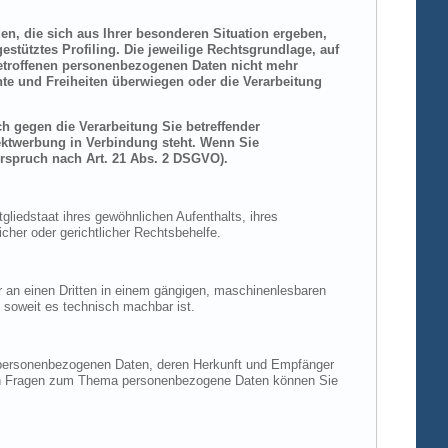
den, die sich aus Ihrer besonderen Situation ergeben,
stütztes Profiling. Die jeweilige Rechtsgrundlage, auf
betroffenen personenbezogenen Daten nicht mehr
hte und Freiheiten überwiegen oder die Verarbeitung
h gegen die Verarbeitung Sie betreffender
rektwerbung in Verbindung steht. Wenn Sie
rspruch nach Art. 21 Abs. 2 DSGVO).
liedstaat ihres gewöhnlichen Aufenthalts, ihres
her oder gerichtlicher Rechtsbehelfe.
der an einen Dritten in einem gängigen, maschinenlesbaren
, soweit es technisch machbar ist.
n personenbezogenen Daten, deren Herkunft und Empfänger
eren Fragen zum Thema personenbezogene Daten können Sie