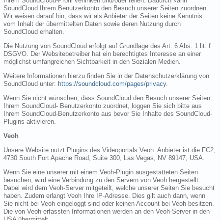
Ihrem SoundCloud-Profil verlinken und/oder teilen. Dadurch kann
SoundCloud Ihrem Benutzerkonto den Besuch unserer Seiten zuordnen.
Wir weisen darauf hin, dass wir als Anbieter der Seiten keine Kenntnis
vom Inhalt der übermittelten Daten sowie deren Nutzung durch
SoundCloud erhalten.
Die Nutzung von SoundCloud erfolgt auf Grundlage des Art. 6 Abs. 1 lit. f
DSGVO. Der Websitebetreiber hat ein berechtigtes Interesse an einer
möglichst umfangreichen Sichtbarkeit in den Sozialen Medien.
Weitere Informationen hierzu finden Sie in der Datenschutzerklärung von
SoundCloud unter:
https://soundcloud.com/pages/privacy
.
Wenn Sie nicht wünschen, dass SoundCloud den Besuch unserer Seiten
Ihrem SoundCloud- Benutzerkonto zuordnet, loggen Sie sich bitte aus
Ihrem SoundCloud-Benutzerkonto aus bevor Sie Inhalte des SoundCloud-
Plugins aktivieren.
Veoh
Unsere Website nutzt Plugins des Videoportals Veoh. Anbieter ist die FC2,
4730 South Fort Apache Road, Suite 300, Las Vegas, NV 89147, USA.
Wenn Sie eine unserer mit einem Veoh-Plugin ausgestatteten Seiten
besuchen, wird eine Verbindung zu den Servern von Veoh hergestellt.
Dabei wird dem Veoh-Server mitgeteilt, welche unserer Seiten Sie besucht
haben. Zudem erlangt Veoh Ihre IP-Adresse. Dies gilt auch dann, wenn
Sie nicht bei Veoh eingeloggt sind oder keinen Account bei Veoh besitzen.
Die von Veoh erfassten Informationen werden an den Veoh-Server in den
USA übermittelt.