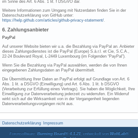
im Sinne des Art. 6 Abs. 1 lit. f DSGVO dar.
Weitere Informationen zum Umgang mit Nutzerdaten finden Sie in der
Datenschutzerklärung von GitHub unter:
https://help.github.com/articles/github-privacy-statement/
.
6. Zahlungsanbieter
PayPal
Auf unserer Website bieten wir u.a. die Bezahlung via PayPal an. Anbieter
dieses Zahlungsdienstes ist die PayPal (Europe) S.à.r.l. et Cie, S.C.A.,
22-24 Boulevard Royal, L-2449 Luxembourg (im Folgenden “PayPal”).
Wenn Sie die Bezahlung via PayPal auswählen, werden die von Ihnen
eingegebenen Zahlungsdaten an PayPal übermittelt.
Die Übermittlung Ihrer Daten an PayPal erfolgt auf Grundlage von Art. 6
Abs. 1 lit. a DSGVO (Einwilligung) und Art. 6 Abs. 1 lit. b DSGVO
(Verarbeitung zur Erfüllung eines Vertrags). Sie haben die Möglichkeit, Ihre
Einwilligung zur Datenverarbeitung jederzeit zu widerrufen. Ein Widerruf
wirkt sich auf die Wirksamkeit von in der Vergangenheit liegenden
Datenverarbeitungsvorgängen nicht aus.
Datenschutzerklärung
Impressum
Forensoftware:
Burning Board® 4.1.21
, entwickelt von
WoltLab®