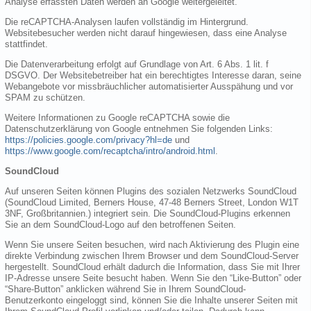
Analyse erfassten Daten werden an Google weitergeleitet.
Die reCAPTCHA-Analysen laufen vollständig im Hintergrund.
Websitebesucher werden nicht darauf hingewiesen, dass eine Analyse
stattfindet.
Die Datenverarbeitung erfolgt auf Grundlage von Art. 6 Abs. 1 lit. f
DSGVO. Der Websitebetreiber hat ein berechtigtes Interesse daran, seine
Webangebote vor missbräuchlicher automatisierter Ausspähung und vor
SPAM zu schützen.
Weitere Informationen zu Google reCAPTCHA sowie die
Datenschutzerklärung von Google entnehmen Sie folgenden Links:
https://policies.google.com/privacy?hl=de
und
https://www.google.com/recaptcha/intro/android.html
.
SoundCloud
Auf unseren Seiten können Plugins des sozialen Netzwerks SoundCloud
(SoundCloud Limited, Berners House, 47-48 Berners Street, London W1T
3NF, Großbritannien.) integriert sein. Die SoundCloud-Plugins erkennen
Sie an dem SoundCloud-Logo auf den betroffenen Seiten.
Wenn Sie unsere Seiten besuchen, wird nach Aktivierung des Plugin eine
direkte Verbindung zwischen Ihrem Browser und dem SoundCloud-Server
hergestellt. SoundCloud erhält dadurch die Information, dass Sie mit Ihrer
IP-Adresse unsere Seite besucht haben. Wenn Sie den “Like-Button” oder
“Share-Button” anklicken während Sie in Ihrem SoundCloud-
Benutzerkonto eingeloggt sind, können Sie die Inhalte unserer Seiten mit