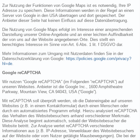
Zur Nutzung der Funktionen von Google Maps ist es notwendig, Ihre IP
Adresse zu speichern. Diese Informationen werden in der Regel an einen
Server von Google in den USA übertragen und dort gespeichert. Der
Anbieter dieser Seite hat keinen Einfluss auf diese Datenübertragung.
Die Nutzung von Google Maps erfolgt im Interesse einer ansprechenden
Darstellung unserer Online-Angebote und an einer leichten Auffindbarkeit
der von uns auf der Website angegebenen Orte. Dies stellt ein
berechtigtes Interesse im Sinne von Art. 6 Abs. 1 lit. f DSGVO dar.
Mehr Informationen zum Umgang mit Nutzerdaten finden Sie in der
Datenschutzerklärung von Google:
https://policies.google.com/privacy?
hl=de
.
Google reCAPTCHA
Wir nutzen “Google reCAPTCHA” (im Folgenden “reCAPTCHA”) auf
unseren Websites. Anbieter ist die Google Inc., 1600 Amphitheatre
Parkway, Mountain View, CA 94043, USA (“Google”).
Mit reCAPTCHA soll überprüft werden, ob die Dateneingabe auf unseren
Websites (z.B. in einem Kontaktformular) durch einen Menschen oder
durch ein automatisiertes Programm erfolgt. Hierzu analysiert reCAPTCHA
das Verhalten des Websitebesuchers anhand verschiedener Merkmale.
Diese Analyse beginnt automatisch, sobald der Websitebesucher die
Website betritt. Zur Analyse wertet reCAPTCHA verschiedene
Informationen aus (z.B. IP-Adresse, Verweildauer des Websitebesuchers
auf der Website oder vom Nutzer getätigte Mausbewegungen). Die bei der