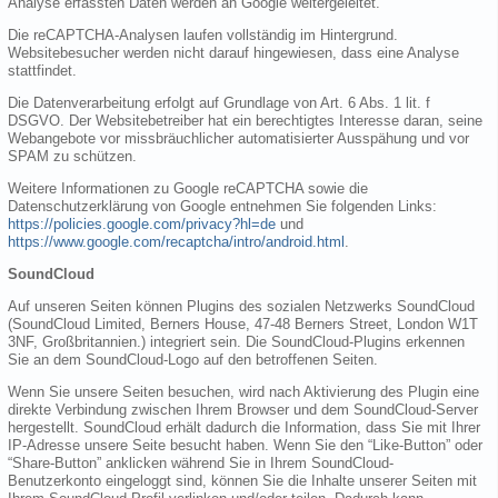
Analyse erfassten Daten werden an Google weitergeleitet.
Die reCAPTCHA-Analysen laufen vollständig im Hintergrund.
Websitebesucher werden nicht darauf hingewiesen, dass eine Analyse
stattfindet.
Die Datenverarbeitung erfolgt auf Grundlage von Art. 6 Abs. 1 lit. f
DSGVO. Der Websitebetreiber hat ein berechtigtes Interesse daran, seine
Webangebote vor missbräuchlicher automatisierter Ausspähung und vor
SPAM zu schützen.
Weitere Informationen zu Google reCAPTCHA sowie die
Datenschutzerklärung von Google entnehmen Sie folgenden Links:
https://policies.google.com/privacy?hl=de
und
https://www.google.com/recaptcha/intro/android.html
.
SoundCloud
Auf unseren Seiten können Plugins des sozialen Netzwerks SoundCloud
(SoundCloud Limited, Berners House, 47-48 Berners Street, London W1T
3NF, Großbritannien.) integriert sein. Die SoundCloud-Plugins erkennen
Sie an dem SoundCloud-Logo auf den betroffenen Seiten.
Wenn Sie unsere Seiten besuchen, wird nach Aktivierung des Plugin eine
direkte Verbindung zwischen Ihrem Browser und dem SoundCloud-Server
hergestellt. SoundCloud erhält dadurch die Information, dass Sie mit Ihrer
IP-Adresse unsere Seite besucht haben. Wenn Sie den “Like-Button” oder
“Share-Button” anklicken während Sie in Ihrem SoundCloud-
Benutzerkonto eingeloggt sind, können Sie die Inhalte unserer Seiten mit