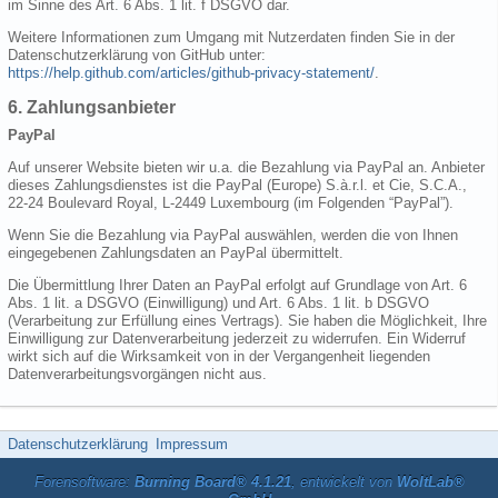
im Sinne des Art. 6 Abs. 1 lit. f DSGVO dar.
Weitere Informationen zum Umgang mit Nutzerdaten finden Sie in der
Datenschutzerklärung von GitHub unter:
https://help.github.com/articles/github-privacy-statement/
.
6. Zahlungsanbieter
PayPal
Auf unserer Website bieten wir u.a. die Bezahlung via PayPal an. Anbieter
dieses Zahlungsdienstes ist die PayPal (Europe) S.à.r.l. et Cie, S.C.A.,
22-24 Boulevard Royal, L-2449 Luxembourg (im Folgenden “PayPal”).
Wenn Sie die Bezahlung via PayPal auswählen, werden die von Ihnen
eingegebenen Zahlungsdaten an PayPal übermittelt.
Die Übermittlung Ihrer Daten an PayPal erfolgt auf Grundlage von Art. 6
Abs. 1 lit. a DSGVO (Einwilligung) und Art. 6 Abs. 1 lit. b DSGVO
(Verarbeitung zur Erfüllung eines Vertrags). Sie haben die Möglichkeit, Ihre
Einwilligung zur Datenverarbeitung jederzeit zu widerrufen. Ein Widerruf
wirkt sich auf die Wirksamkeit von in der Vergangenheit liegenden
Datenverarbeitungsvorgängen nicht aus.
Datenschutzerklärung
Impressum
Forensoftware:
Burning Board® 4.1.21
, entwickelt von
WoltLab®