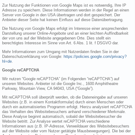
Zur Nutzung der Funktionen von Google Maps ist es notwendig, Ihre IP
Adresse zu speichern. Diese Informationen werden in der Regel an einen
Server von Google in den USA übertragen und dort gespeichert. Der
Anbieter dieser Seite hat keinen Einfluss auf diese Datenübertragung.
Die Nutzung von Google Maps erfolgt im Interesse einer ansprechenden
Darstellung unserer Online-Angebote und an einer leichten Auffindbarkeit
der von uns auf der Website angegebenen Orte. Dies stellt ein
berechtigtes Interesse im Sinne von Art. 6 Abs. 1 lit. f DSGVO dar.
Mehr Informationen zum Umgang mit Nutzerdaten finden Sie in der
Datenschutzerklärung von Google:
https://policies.google.com/privacy?
hl=de
.
Google reCAPTCHA
Wir nutzen “Google reCAPTCHA” (im Folgenden “reCAPTCHA”) auf
unseren Websites. Anbieter ist die Google Inc., 1600 Amphitheatre
Parkway, Mountain View, CA 94043, USA (“Google”).
Mit reCAPTCHA soll überprüft werden, ob die Dateneingabe auf unseren
Websites (z.B. in einem Kontaktformular) durch einen Menschen oder
durch ein automatisiertes Programm erfolgt. Hierzu analysiert reCAPTCHA
das Verhalten des Websitebesuchers anhand verschiedener Merkmale.
Diese Analyse beginnt automatisch, sobald der Websitebesucher die
Website betritt. Zur Analyse wertet reCAPTCHA verschiedene
Informationen aus (z.B. IP-Adresse, Verweildauer des Websitebesuchers
auf der Website oder vom Nutzer getätigte Mausbewegungen). Die bei der