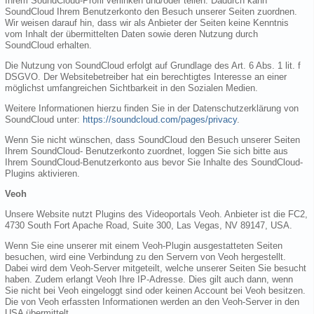
Ihrem SoundCloud-Profil verlinken und/oder teilen. Dadurch kann
SoundCloud Ihrem Benutzerkonto den Besuch unserer Seiten zuordnen.
Wir weisen darauf hin, dass wir als Anbieter der Seiten keine Kenntnis
vom Inhalt der übermittelten Daten sowie deren Nutzung durch
SoundCloud erhalten.
Die Nutzung von SoundCloud erfolgt auf Grundlage des Art. 6 Abs. 1 lit. f
DSGVO. Der Websitebetreiber hat ein berechtigtes Interesse an einer
möglichst umfangreichen Sichtbarkeit in den Sozialen Medien.
Weitere Informationen hierzu finden Sie in der Datenschutzerklärung von
SoundCloud unter:
https://soundcloud.com/pages/privacy
.
Wenn Sie nicht wünschen, dass SoundCloud den Besuch unserer Seiten
Ihrem SoundCloud- Benutzerkonto zuordnet, loggen Sie sich bitte aus
Ihrem SoundCloud-Benutzerkonto aus bevor Sie Inhalte des SoundCloud-
Plugins aktivieren.
Veoh
Unsere Website nutzt Plugins des Videoportals Veoh. Anbieter ist die FC2,
4730 South Fort Apache Road, Suite 300, Las Vegas, NV 89147, USA.
Wenn Sie eine unserer mit einem Veoh-Plugin ausgestatteten Seiten
besuchen, wird eine Verbindung zu den Servern von Veoh hergestellt.
Dabei wird dem Veoh-Server mitgeteilt, welche unserer Seiten Sie besucht
haben. Zudem erlangt Veoh Ihre IP-Adresse. Dies gilt auch dann, wenn
Sie nicht bei Veoh eingeloggt sind oder keinen Account bei Veoh besitzen.
Die von Veoh erfassten Informationen werden an den Veoh-Server in den
USA übermittelt.