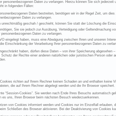
rer personenbezogenen Daten zu verlangen. Hierzu können Sie sich jederzei
t in folgenden Fällen:
personenbezogenen Daten bestreiten, benötigen wir in der Regel Zeit, um dies
sonenbezogenen Daten zu verlangen.
 unrechtmäßig geschah / geschieht, können Sie statt der Löschung die Einsc
nötigen, Sie sie jedoch zur Ausübung, Verteidigung oder Geltendmachung vo
er personenbezogenen Daten zu verlangen.
VO eingelegt haben, muss eine Abwägung zwischen Ihren und unseren Intere
die Einschränkung der Verarbeitung Ihrer personenbezogenen Daten zu verla
geschränkt haben, dürfen diese Daten – von ihrer Speicherung abgesehen – n
hutz der Rechte einer anderen natürlichen oder juristischen Person oder au
den.
 Cookies richten auf Ihrem Rechner keinen Schaden an und enthalten keine Vi
ateien, die auf Ihrem Rechner abgelegt werden und die Ihr Browser speichert.
nte “Session-Cookies”. Sie werden nach Ende Ihres Besuchs automatisch gel
en es uns, Ihren Browser beim nächsten Besuch wiederzuerkennen.
etzen von Cookies informiert werden und Cookies nur im Einzelfall erlauben, 
m Schließen des Browser aktivieren. Bei der Deaktivierung von Cookies kann