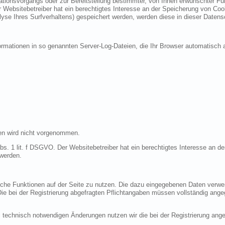
ionsvorgangs oder zur Bereitstellung bestimmter, von Ihnen erwünschter Funk
 Websitebetreiber hat ein berechtigtes Interesse an der Speicherung von Cooki
lyse Ihres Surfverhaltens) gespeichert werden, werden diese in dieser Datens
ormationen in so genannten Server-Log-Dateien, die Ihr Browser automatisch a
en wird nicht vorgenommen.
bs. 1 lit. f DSGVO. Der Websitebetreiber hat ein berechtigtes Interesse an de
 werden.
liche Funktionen auf der Seite zu nutzen. Die dazu eingegebenen Daten verw
 Die bei der Registrierung abgefragten Pflichtangaben müssen vollständig ang
 technisch notwendigen Änderungen nutzen wir die bei der Registrierung an