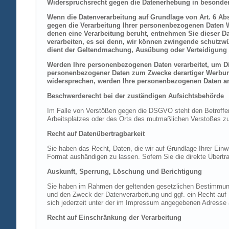
Widerspruchsrecht gegen die Datenerhebung in besonder
Wenn die Datenverarbeitung auf Grundlage von Art. 6 Abs.
gegen die Verarbeitung Ihrer personenbezogenen Daten Wi
denen eine Verarbeitung beruht, entnehmen Sie dieser D
verarbeiten, es sei denn, wir können zwingende schutzwü
dient der Geltendmachung, Ausübung oder Verteidigung 
Werden Ihre personenbezogenen Daten verarbeitet, um Dir
personenbezogener Daten zum Zwecke derartiger Werbung e
widersprechen, werden Ihre personenbezogenen Daten an
Beschwerderecht bei der zuständigen Aufsichtsbehörde
Im Falle von Verstößen gegen die DSGVO steht den Betroffene
Arbeitsplatzes oder des Orts des mutmaßlichen Verstoßes zu.
Recht auf Datenübertragbarkeit
Sie haben das Recht, Daten, die wir auf Grundlage Ihrer Einwi
Format aushändigen zu lassen. Sofern Sie die direkte Übertra
Auskunft, Sperrung, Löschung und Berichtigung
Sie haben im Rahmen der geltenden gesetzlichen Bestimmung
und den Zweck der Datenverarbeitung und ggf. ein Recht au
sich jederzeit unter der im Impressum angegebenen Adresse
Recht auf Einschränkung der Verarbeitung