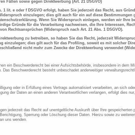
en Fällen sowie gegen Direktwerbung (Art. 21 DSGVO)
 1 lit. e oder f DSGVO erfolgt, haben Sie jederzeit das Recht, aus Grün
derspruch einzulegen; dies gilt auch für ein auf diese Bestimmungen ge
atenschutzerklärung. Wenn Sie Widerspruch einlegen, werden wir Ihre 
rdige Gründe für die Verarbeitung nachweisen, die Ihre Interessen, Rec
von Rechtsansprüchen (Widerspruch nach Art. 21 Abs. 1 DSGVO).
ektwerbung zu betreiben, so haben Sie das Recht, jederzeit Widerspruc
inzulegen; dies gilt auch für das Profiling, soweit es mit solcher Di
schließend nicht mehr zum Zwecke der Direktwerbung verwendet (Wide
n ein Beschwerderecht bei einer Aufsichtsbehörde, insbesondere in dem Mitg
 Das Beschwerderecht besteht unbeschadet anderweitiger verwaltungsrechtlic
lligung oder in Erfüllung eines Vertrags automatisiert verarbeiten, an sich o
gung der Daten an einen anderen Verantwortlichen verlangen, erfolgt dies nur
en jederzeit das Recht auf unentgeltliche Auskunft über Ihre gespeicherte
f Berichtigung, Sperrung oder Löschung dieser Daten. Hierzu sowie zu weit
 an uns wenden.