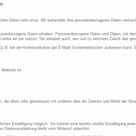
en
ichen Daten sehr ernst. Wir behandeln Ihre personenbezogenen Daten vertraul
nenbezogene Daten erhoben. Personenbezogene Daten sind Daten, mit denen S
d wofür wir sie nutzen. Sie erläutert auch, wie und zu welchem Zweck das ges
 (z.B. bei der Kommunikation per E-Mail) Sicherheitslücken aufweisen kann. E
r Website ist:
erson, die allein oder gemeinsam mit anderen über die Zwecke und Mittel der 
chen Einwilligung möglich. Sie können eine bereits erteilte Einwilligung jeder
en Datenverarbeitung bleibt vom Widerruf unberührt.