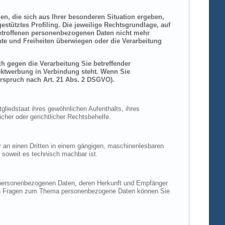
den, die sich aus Ihrer besonderen Situation ergeben,
stütztes Profiling. Die jeweilige Rechtsgrundlage, auf
betroffenen personenbezogenen Daten nicht mehr
hte und Freiheiten überwiegen oder die Verarbeitung
h gegen die Verarbeitung Sie betreffender
rektwerbung in Verbindung steht. Wenn Sie
rspruch nach Art. 21 Abs. 2 DSGVO).
liedstaat ihres gewöhnlichen Aufenthalts, ihres
her oder gerichtlicher Rechtsbehelfe.
der an einen Dritten in einem gängigen, maschinenlesbaren
, soweit es technisch machbar ist.
n personenbezogenen Daten, deren Herkunft und Empfänger
eren Fragen zum Thema personenbezogene Daten können Sie