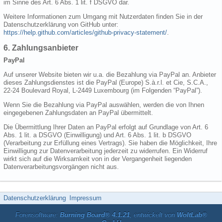
im Sinne des Art. 6 Abs. 1 lit. f DSGVO dar.
Weitere Informationen zum Umgang mit Nutzerdaten finden Sie in der
Datenschutzerklärung von GitHub unter:
https://help.github.com/articles/github-privacy-statement/
.
6. Zahlungsanbieter
PayPal
Auf unserer Website bieten wir u.a. die Bezahlung via PayPal an. Anbieter
dieses Zahlungsdienstes ist die PayPal (Europe) S.à.r.l. et Cie, S.C.A.,
22-24 Boulevard Royal, L-2449 Luxembourg (im Folgenden “PayPal”).
Wenn Sie die Bezahlung via PayPal auswählen, werden die von Ihnen
eingegebenen Zahlungsdaten an PayPal übermittelt.
Die Übermittlung Ihrer Daten an PayPal erfolgt auf Grundlage von Art. 6
Abs. 1 lit. a DSGVO (Einwilligung) und Art. 6 Abs. 1 lit. b DSGVO
(Verarbeitung zur Erfüllung eines Vertrags). Sie haben die Möglichkeit, Ihre
Einwilligung zur Datenverarbeitung jederzeit zu widerrufen. Ein Widerruf
wirkt sich auf die Wirksamkeit von in der Vergangenheit liegenden
Datenverarbeitungsvorgängen nicht aus.
Datenschutzerklärung
Impressum
Forensoftware:
Burning Board® 4.1.21
, entwickelt von
WoltLab®