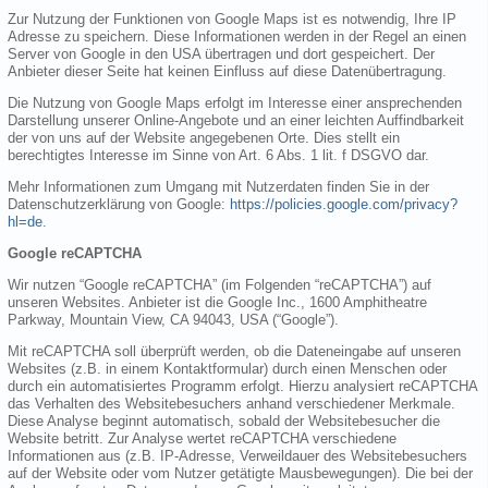
Zur Nutzung der Funktionen von Google Maps ist es notwendig, Ihre IP
Adresse zu speichern. Diese Informationen werden in der Regel an einen
Server von Google in den USA übertragen und dort gespeichert. Der
Anbieter dieser Seite hat keinen Einfluss auf diese Datenübertragung.
Die Nutzung von Google Maps erfolgt im Interesse einer ansprechenden
Darstellung unserer Online-Angebote und an einer leichten Auffindbarkeit
der von uns auf der Website angegebenen Orte. Dies stellt ein
berechtigtes Interesse im Sinne von Art. 6 Abs. 1 lit. f DSGVO dar.
Mehr Informationen zum Umgang mit Nutzerdaten finden Sie in der
Datenschutzerklärung von Google:
https://policies.google.com/privacy?
hl=de
.
Google reCAPTCHA
Wir nutzen “Google reCAPTCHA” (im Folgenden “reCAPTCHA”) auf
unseren Websites. Anbieter ist die Google Inc., 1600 Amphitheatre
Parkway, Mountain View, CA 94043, USA (“Google”).
Mit reCAPTCHA soll überprüft werden, ob die Dateneingabe auf unseren
Websites (z.B. in einem Kontaktformular) durch einen Menschen oder
durch ein automatisiertes Programm erfolgt. Hierzu analysiert reCAPTCHA
das Verhalten des Websitebesuchers anhand verschiedener Merkmale.
Diese Analyse beginnt automatisch, sobald der Websitebesucher die
Website betritt. Zur Analyse wertet reCAPTCHA verschiedene
Informationen aus (z.B. IP-Adresse, Verweildauer des Websitebesuchers
auf der Website oder vom Nutzer getätigte Mausbewegungen). Die bei der