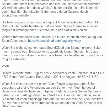
Ihrem SoundCloud-Profil verlinken und/oder teilen. Dadurch kann
SoundCloud Ihrem Benutzerkonto den Besuch unserer Seiten zuordnen.
Wir weisen darauf hin, dass wir als Anbieter der Seiten keine Kenntnis
vom Inhalt der übermittelten Daten sowie deren Nutzung durch
SoundCloud erhalten.
Die Nutzung von SoundCloud erfolgt auf Grundlage des Art. 6 Abs. 1 lit. f
DSGVO. Der Websitebetreiber hat ein berechtigtes Interesse an einer
möglichst umfangreichen Sichtbarkeit in den Sozialen Medien.
Weitere Informationen hierzu finden Sie in der Datenschutzerklärung von
SoundCloud unter:
https://soundcloud.com/pages/privacy
.
Wenn Sie nicht wünschen, dass SoundCloud den Besuch unserer Seiten
Ihrem SoundCloud- Benutzerkonto zuordnet, loggen Sie sich bitte aus
Ihrem SoundCloud-Benutzerkonto aus bevor Sie Inhalte des SoundCloud-
Plugins aktivieren.
Veoh
Unsere Website nutzt Plugins des Videoportals Veoh. Anbieter ist die FC2,
4730 South Fort Apache Road, Suite 300, Las Vegas, NV 89147, USA.
Wenn Sie eine unserer mit einem Veoh-Plugin ausgestatteten Seiten
besuchen, wird eine Verbindung zu den Servern von Veoh hergestellt.
Dabei wird dem Veoh-Server mitgeteilt, welche unserer Seiten Sie besucht
haben. Zudem erlangt Veoh Ihre IP-Adresse. Dies gilt auch dann, wenn
Sie nicht bei Veoh eingeloggt sind oder keinen Account bei Veoh besitzen.
Die von Veoh erfassten Informationen werden an den Veoh-Server in den
USA übermittelt.