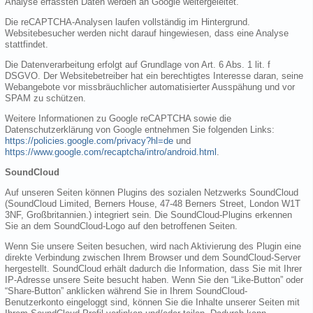
Analyse erfassten Daten werden an Google weitergeleitet.
Die reCAPTCHA-Analysen laufen vollständig im Hintergrund.
Websitebesucher werden nicht darauf hingewiesen, dass eine Analyse
stattfindet.
Die Datenverarbeitung erfolgt auf Grundlage von Art. 6 Abs. 1 lit. f
DSGVO. Der Websitebetreiber hat ein berechtigtes Interesse daran, seine
Webangebote vor missbräuchlicher automatisierter Ausspähung und vor
SPAM zu schützen.
Weitere Informationen zu Google reCAPTCHA sowie die
Datenschutzerklärung von Google entnehmen Sie folgenden Links:
https://policies.google.com/privacy?hl=de
und
https://www.google.com/recaptcha/intro/android.html
.
SoundCloud
Auf unseren Seiten können Plugins des sozialen Netzwerks SoundCloud
(SoundCloud Limited, Berners House, 47-48 Berners Street, London W1T
3NF, Großbritannien.) integriert sein. Die SoundCloud-Plugins erkennen
Sie an dem SoundCloud-Logo auf den betroffenen Seiten.
Wenn Sie unsere Seiten besuchen, wird nach Aktivierung des Plugin eine
direkte Verbindung zwischen Ihrem Browser und dem SoundCloud-Server
hergestellt. SoundCloud erhält dadurch die Information, dass Sie mit Ihrer
IP-Adresse unsere Seite besucht haben. Wenn Sie den “Like-Button” oder
“Share-Button” anklicken während Sie in Ihrem SoundCloud-
Benutzerkonto eingeloggt sind, können Sie die Inhalte unserer Seiten mit