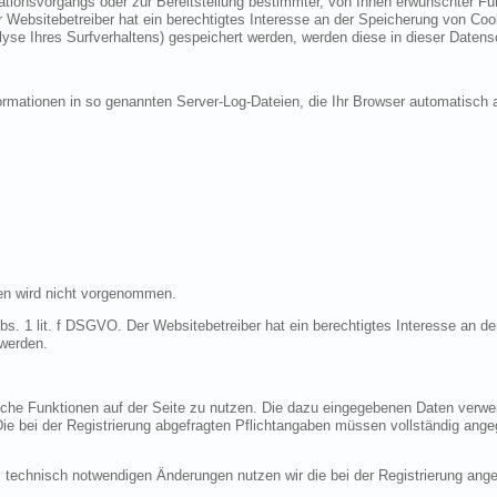
ionsvorgangs oder zur Bereitstellung bestimmter, von Ihnen erwünschter Funk
 Websitebetreiber hat ein berechtigtes Interesse an der Speicherung von Cooki
lyse Ihres Surfverhaltens) gespeichert werden, werden diese in dieser Datens
ormationen in so genannten Server-Log-Dateien, die Ihr Browser automatisch a
en wird nicht vorgenommen.
bs. 1 lit. f DSGVO. Der Websitebetreiber hat ein berechtigtes Interesse an de
 werden.
liche Funktionen auf der Seite zu nutzen. Die dazu eingegebenen Daten verw
 Die bei der Registrierung abgefragten Pflichtangaben müssen vollständig ang
 technisch notwendigen Änderungen nutzen wir die bei der Registrierung an