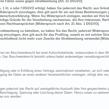
en Fällen sowie gegen Direktwerbung (Art. 21 DSGVO)
 1 lit. e oder f DSGVO erfolgt, haben Sie jederzeit das Recht, aus Grün
derspruch einzulegen; dies gilt auch für ein auf diese Bestimmungen ge
atenschutzerklärung. Wenn Sie Widerspruch einlegen, werden wir Ihre 
rdige Gründe für die Verarbeitung nachweisen, die Ihre Interessen, Rec
von Rechtsansprüchen (Widerspruch nach Art. 21 Abs. 1 DSGVO).
ektwerbung zu betreiben, so haben Sie das Recht, jederzeit Widerspruc
inzulegen; dies gilt auch für das Profiling, soweit es mit solcher Di
schließend nicht mehr zum Zwecke der Direktwerbung verwendet (Wide
n ein Beschwerderecht bei einer Aufsichtsbehörde, insbesondere in dem Mitg
 Das Beschwerderecht besteht unbeschadet anderweitiger verwaltungsrechtlic
lligung oder in Erfüllung eines Vertrags automatisiert verarbeiten, an sich o
gung der Daten an einen anderen Verantwortlichen verlangen, erfolgt dies nur
en jederzeit das Recht auf unentgeltliche Auskunft über Ihre gespeicherte
f Berichtigung, Sperrung oder Löschung dieser Daten. Hierzu sowie zu weit
 an uns wenden.