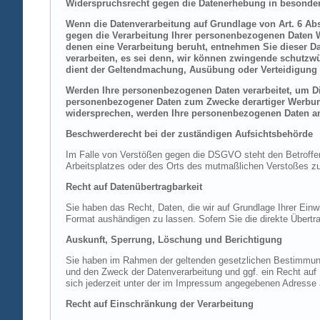
Widerspruchsrecht gegen die Datenerhebung in besonder
Wenn die Datenverarbeitung auf Grundlage von Art. 6 Abs.
gegen die Verarbeitung Ihrer personenbezogenen Daten Wi
denen eine Verarbeitung beruht, entnehmen Sie dieser D
verarbeiten, es sei denn, wir können zwingende schutzwü
dient der Geltendmachung, Ausübung oder Verteidigung 
Werden Ihre personenbezogenen Daten verarbeitet, um Dir
personenbezogener Daten zum Zwecke derartiger Werbung e
widersprechen, werden Ihre personenbezogenen Daten an
Beschwerderecht bei der zuständigen Aufsichtsbehörde
Im Falle von Verstößen gegen die DSGVO steht den Betroffene
Arbeitsplatzes oder des Orts des mutmaßlichen Verstoßes zu.
Recht auf Datenübertragbarkeit
Sie haben das Recht, Daten, die wir auf Grundlage Ihrer Einwi
Format aushändigen zu lassen. Sofern Sie die direkte Übertra
Auskunft, Sperrung, Löschung und Berichtigung
Sie haben im Rahmen der geltenden gesetzlichen Bestimmung
und den Zweck der Datenverarbeitung und ggf. ein Recht au
sich jederzeit unter der im Impressum angegebenen Adresse
Recht auf Einschränkung der Verarbeitung