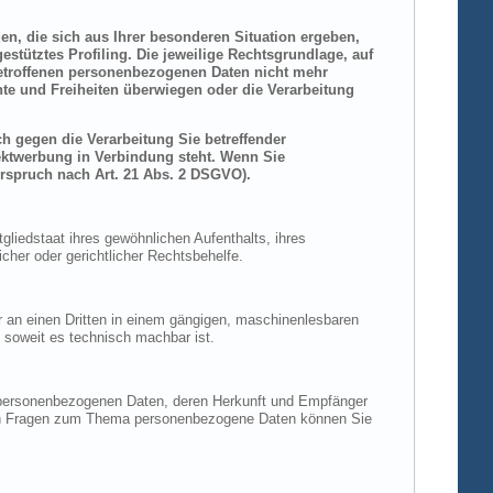
den, die sich aus Ihrer besonderen Situation ergeben,
stütztes Profiling. Die jeweilige Rechtsgrundlage, auf
betroffenen personenbezogenen Daten nicht mehr
hte und Freiheiten überwiegen oder die Verarbeitung
h gegen die Verarbeitung Sie betreffender
rektwerbung in Verbindung steht. Wenn Sie
rspruch nach Art. 21 Abs. 2 DSGVO).
liedstaat ihres gewöhnlichen Aufenthalts, ihres
her oder gerichtlicher Rechtsbehelfe.
der an einen Dritten in einem gängigen, maschinenlesbaren
, soweit es technisch machbar ist.
n personenbezogenen Daten, deren Herkunft und Empfänger
eren Fragen zum Thema personenbezogene Daten können Sie