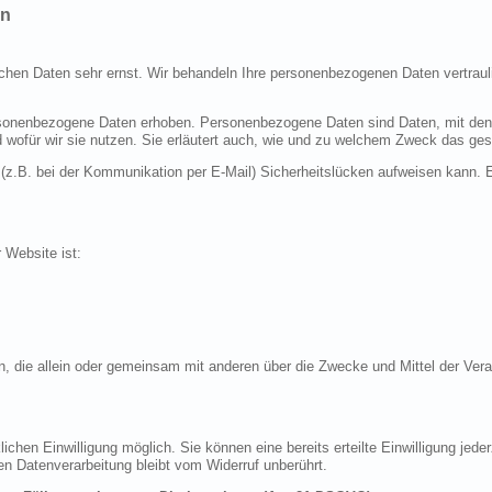
en
ichen Daten sehr ernst. Wir behandeln Ihre personenbezogenen Daten vertraul
nenbezogene Daten erhoben. Personenbezogene Daten sind Daten, mit denen S
d wofür wir sie nutzen. Sie erläutert auch, wie und zu welchem Zweck das ges
 (z.B. bei der Kommunikation per E-Mail) Sicherheitslücken aufweisen kann. E
r Website ist:
erson, die allein oder gemeinsam mit anderen über die Zwecke und Mittel der 
chen Einwilligung möglich. Sie können eine bereits erteilte Einwilligung jeder
en Datenverarbeitung bleibt vom Widerruf unberührt.