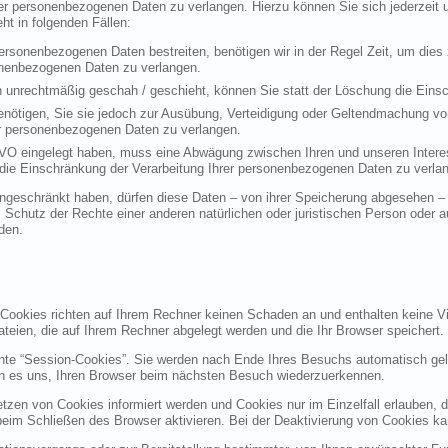
rer personenbezogenen Daten zu verlangen. Hierzu können Sie sich jederzei
t in folgenden Fällen:
personenbezogenen Daten bestreiten, benötigen wir in der Regel Zeit, um dies
sonenbezogenen Daten zu verlangen.
 unrechtmäßig geschah / geschieht, können Sie statt der Löschung die Einsc
nötigen, Sie sie jedoch zur Ausübung, Verteidigung oder Geltendmachung vo
er personenbezogenen Daten zu verlangen.
VO eingelegt haben, muss eine Abwägung zwischen Ihren und unseren Intere
die Einschränkung der Verarbeitung Ihrer personenbezogenen Daten zu verla
geschränkt haben, dürfen diese Daten – von ihrer Speicherung abgesehen – n
hutz der Rechte einer anderen natürlichen oder juristischen Person oder au
den.
 Cookies richten auf Ihrem Rechner keinen Schaden an und enthalten keine Vi
ateien, die auf Ihrem Rechner abgelegt werden und die Ihr Browser speichert.
nte “Session-Cookies”. Sie werden nach Ende Ihres Besuchs automatisch gel
en es uns, Ihren Browser beim nächsten Besuch wiederzuerkennen.
etzen von Cookies informiert werden und Cookies nur im Einzelfall erlauben, 
m Schließen des Browser aktivieren. Bei der Deaktivierung von Cookies kann