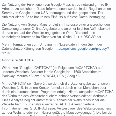
Zur Nutzung der Funktionen von Google Maps ist es notwendig, Ihre IP
Adresse zu speichern. Diese Informationen werden in der Regel an einen
Server von Google in den USA übertragen und dort gespeichert. Der
Anbieter dieser Seite hat keinen Einfluss auf diese Datenübertragung.
Die Nutzung von Google Maps erfolgt im Interesse einer ansprechenden
Darstellung unserer Online-Angebote und an einer leichten Auffindbarkeit
der von uns auf der Website angegebenen Orte. Dies stellt ein
berechtigtes Interesse im Sinne von Art. 6 Abs. 1 lit. f DSGVO dar.
Mehr Informationen zum Umgang mit Nutzerdaten finden Sie in der
Datenschutzerklärung von Google:
https://policies.google.com/privacy?
hl=de
.
Google reCAPTCHA
Wir nutzen “Google reCAPTCHA” (im Folgenden “reCAPTCHA”) auf
unseren Websites. Anbieter ist die Google Inc., 1600 Amphitheatre
Parkway, Mountain View, CA 94043, USA (“Google”).
Mit reCAPTCHA soll überprüft werden, ob die Dateneingabe auf unseren
Websites (z.B. in einem Kontaktformular) durch einen Menschen oder
durch ein automatisiertes Programm erfolgt. Hierzu analysiert reCAPTCHA
das Verhalten des Websitebesuchers anhand verschiedener Merkmale.
Diese Analyse beginnt automatisch, sobald der Websitebesucher die
Website betritt. Zur Analyse wertet reCAPTCHA verschiedene
Informationen aus (z.B. IP-Adresse, Verweildauer des Websitebesuchers
auf der Website oder vom Nutzer getätigte Mausbewegungen). Die bei der