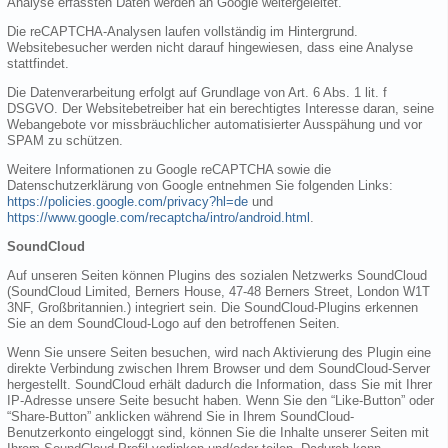
Analyse erfassten Daten werden an Google weitergeleitet.
Die reCAPTCHA-Analysen laufen vollständig im Hintergrund.
Websitebesucher werden nicht darauf hingewiesen, dass eine Analyse
stattfindet.
Die Datenverarbeitung erfolgt auf Grundlage von Art. 6 Abs. 1 lit. f
DSGVO. Der Websitebetreiber hat ein berechtigtes Interesse daran, seine
Webangebote vor missbräuchlicher automatisierter Ausspähung und vor
SPAM zu schützen.
Weitere Informationen zu Google reCAPTCHA sowie die
Datenschutzerklärung von Google entnehmen Sie folgenden Links:
https://policies.google.com/privacy?hl=de
und
https://www.google.com/recaptcha/intro/android.html
.
SoundCloud
Auf unseren Seiten können Plugins des sozialen Netzwerks SoundCloud
(SoundCloud Limited, Berners House, 47-48 Berners Street, London W1T
3NF, Großbritannien.) integriert sein. Die SoundCloud-Plugins erkennen
Sie an dem SoundCloud-Logo auf den betroffenen Seiten.
Wenn Sie unsere Seiten besuchen, wird nach Aktivierung des Plugin eine
direkte Verbindung zwischen Ihrem Browser und dem SoundCloud-Server
hergestellt. SoundCloud erhält dadurch die Information, dass Sie mit Ihrer
IP-Adresse unsere Seite besucht haben. Wenn Sie den “Like-Button” oder
“Share-Button” anklicken während Sie in Ihrem SoundCloud-
Benutzerkonto eingeloggt sind, können Sie die Inhalte unserer Seiten mit