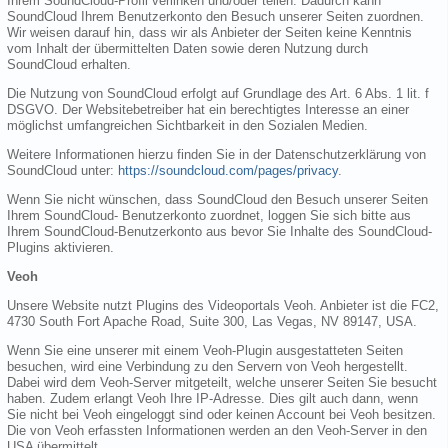
Ihrem SoundCloud-Profil verlinken und/oder teilen. Dadurch kann
SoundCloud Ihrem Benutzerkonto den Besuch unserer Seiten zuordnen.
Wir weisen darauf hin, dass wir als Anbieter der Seiten keine Kenntnis
vom Inhalt der übermittelten Daten sowie deren Nutzung durch
SoundCloud erhalten.
Die Nutzung von SoundCloud erfolgt auf Grundlage des Art. 6 Abs. 1 lit. f
DSGVO. Der Websitebetreiber hat ein berechtigtes Interesse an einer
möglichst umfangreichen Sichtbarkeit in den Sozialen Medien.
Weitere Informationen hierzu finden Sie in der Datenschutzerklärung von
SoundCloud unter:
https://soundcloud.com/pages/privacy
.
Wenn Sie nicht wünschen, dass SoundCloud den Besuch unserer Seiten
Ihrem SoundCloud- Benutzerkonto zuordnet, loggen Sie sich bitte aus
Ihrem SoundCloud-Benutzerkonto aus bevor Sie Inhalte des SoundCloud-
Plugins aktivieren.
Veoh
Unsere Website nutzt Plugins des Videoportals Veoh. Anbieter ist die FC2,
4730 South Fort Apache Road, Suite 300, Las Vegas, NV 89147, USA.
Wenn Sie eine unserer mit einem Veoh-Plugin ausgestatteten Seiten
besuchen, wird eine Verbindung zu den Servern von Veoh hergestellt.
Dabei wird dem Veoh-Server mitgeteilt, welche unserer Seiten Sie besucht
haben. Zudem erlangt Veoh Ihre IP-Adresse. Dies gilt auch dann, wenn
Sie nicht bei Veoh eingeloggt sind oder keinen Account bei Veoh besitzen.
Die von Veoh erfassten Informationen werden an den Veoh-Server in den
USA übermittelt.