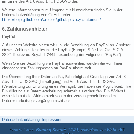
im Sinne des Art. 6 Abs. 1 lit. f DSGVO dar.
Weitere Informationen zum Umgang mit Nutzerdaten finden Sie in der
Datenschutzerklärung von GitHub unter:
https://help.github.com/articles/github-privacy-statement/
.
6. Zahlungsanbieter
PayPal
Auf unserer Website bieten wir u.a. die Bezahlung via PayPal an. Anbieter
dieses Zahlungsdienstes ist die PayPal (Europe) S.à.r.l. et Cie, S.C.A.,
22-24 Boulevard Royal, L-2449 Luxembourg (im Folgenden “PayPal”).
Wenn Sie die Bezahlung via PayPal auswählen, werden die von Ihnen
eingegebenen Zahlungsdaten an PayPal übermittelt.
Die Übermittlung Ihrer Daten an PayPal erfolgt auf Grundlage von Art. 6
Abs. 1 lit. a DSGVO (Einwilligung) und Art. 6 Abs. 1 lit. b DSGVO
(Verarbeitung zur Erfüllung eines Vertrags). Sie haben die Möglichkeit, Ihre
Einwilligung zur Datenverarbeitung jederzeit zu widerrufen. Ein Widerruf
wirkt sich auf die Wirksamkeit von in der Vergangenheit liegenden
Datenverarbeitungsvorgängen nicht aus.
Datenschutzerklärung
Impressum
Forensoftware:
Burning Board® 4.1.21
, entwickelt von
WoltLab®