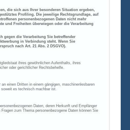
den, die sich aus Ihrer besonderen Situation ergeben,
stütztes Profiling. Die jeweilige Rechtsgrundlage, auf
betroffenen personenbezogenen Daten nicht mehr
hte und Freiheiten überwiegen oder die Verarbeitung
h gegen die Verarbeitung Sie betreffender
rektwerbung in Verbindung steht. Wenn Sie
rspruch nach Art. 21 Abs. 2 DSGVO).
liedstaat ihres gewöhnlichen Aufenthalts, ihres
her oder gerichtlicher Rechtsbehelfe.
der an einen Dritten in einem gängigen, maschinenlesbaren
, soweit es technisch machbar ist.
n personenbezogenen Daten, deren Herkunft und Empfänger
eren Fragen zum Thema personenbezogene Daten können Sie