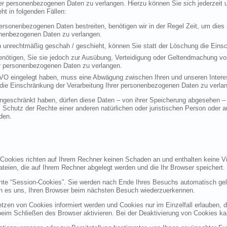
rer personenbezogenen Daten zu verlangen. Hierzu können Sie sich jederzei
t in folgenden Fällen:
personenbezogenen Daten bestreiten, benötigen wir in der Regel Zeit, um dies
sonenbezogenen Daten zu verlangen.
 unrechtmäßig geschah / geschieht, können Sie statt der Löschung die Einsc
nötigen, Sie sie jedoch zur Ausübung, Verteidigung oder Geltendmachung vo
er personenbezogenen Daten zu verlangen.
VO eingelegt haben, muss eine Abwägung zwischen Ihren und unseren Intere
die Einschränkung der Verarbeitung Ihrer personenbezogenen Daten zu verla
geschränkt haben, dürfen diese Daten – von ihrer Speicherung abgesehen – n
hutz der Rechte einer anderen natürlichen oder juristischen Person oder au
den.
 Cookies richten auf Ihrem Rechner keinen Schaden an und enthalten keine Vi
ateien, die auf Ihrem Rechner abgelegt werden und die Ihr Browser speichert.
nte “Session-Cookies”. Sie werden nach Ende Ihres Besuchs automatisch gel
en es uns, Ihren Browser beim nächsten Besuch wiederzuerkennen.
etzen von Cookies informiert werden und Cookies nur im Einzelfall erlauben, 
m Schließen des Browser aktivieren. Bei der Deaktivierung von Cookies kann