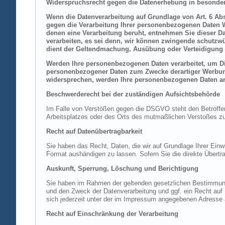
Widerspruchsrecht gegen die Datenerhebung in besonder
Wenn die Datenverarbeitung auf Grundlage von Art. 6 Abs.
gegen die Verarbeitung Ihrer personenbezogenen Daten Wi
denen eine Verarbeitung beruht, entnehmen Sie dieser D
verarbeiten, es sei denn, wir können zwingende schutzwü
dient der Geltendmachung, Ausübung oder Verteidigung 
Werden Ihre personenbezogenen Daten verarbeitet, um Dir
personenbezogener Daten zum Zwecke derartiger Werbung e
widersprechen, werden Ihre personenbezogenen Daten an
Beschwerderecht bei der zuständigen Aufsichtsbehörde
Im Falle von Verstößen gegen die DSGVO steht den Betroffene
Arbeitsplatzes oder des Orts des mutmaßlichen Verstoßes zu.
Recht auf Datenübertragbarkeit
Sie haben das Recht, Daten, die wir auf Grundlage Ihrer Einwi
Format aushändigen zu lassen. Sofern Sie die direkte Übertra
Auskunft, Sperrung, Löschung und Berichtigung
Sie haben im Rahmen der geltenden gesetzlichen Bestimmung
und den Zweck der Datenverarbeitung und ggf. ein Recht au
sich jederzeit unter der im Impressum angegebenen Adresse
Recht auf Einschränkung der Verarbeitung