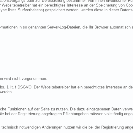
ionsvorgangs oder zur Bereitstellung bestimmter, von Ihnen erwünschter Funk
 Websitebetreiber hat ein berechtigtes Interesse an der Speicherung von Cooki
lyse Ihres Surfverhaltens) gespeichert werden, werden diese in dieser Datens
ormationen in so genannten Server-Log-Dateien, die Ihr Browser automatisch a
en wird nicht vorgenommen.
bs. 1 lit. f DSGVO. Der Websitebetreiber hat ein berechtigtes Interesse an de
 werden.
liche Funktionen auf der Seite zu nutzen. Die dazu eingegebenen Daten verw
 Die bei der Registrierung abgefragten Pflichtangaben müssen vollständig ang
 technisch notwendigen Änderungen nutzen wir die bei der Registrierung an