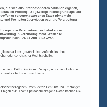
den, die sich aus Ihrer besonderen Situation ergeben,
stütztes Profiling. Die jeweilige Rechtsgrundlage, auf
betroffenen personenbezogenen Daten nicht mehr
hte und Freiheiten überwiegen oder die Verarbeitung
h gegen die Verarbeitung Sie betreffender
rektwerbung in Verbindung steht. Wenn Sie
rspruch nach Art. 21 Abs. 2 DSGVO).
liedstaat ihres gewöhnlichen Aufenthalts, ihres
her oder gerichtlicher Rechtsbehelfe.
der an einen Dritten in einem gängigen, maschinenlesbaren
, soweit es technisch machbar ist.
n personenbezogenen Daten, deren Herkunft und Empfänger
eren Fragen zum Thema personenbezogene Daten können Sie