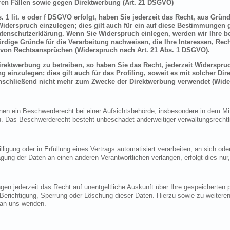
en Fällen sowie gegen Direktwerbung (Art. 21 DSGVO)
 1 lit. e oder f DSGVO erfolgt, haben Sie jederzeit das Recht, aus Grün
derspruch einzulegen; dies gilt auch für ein auf diese Bestimmungen ge
atenschutzerklärung. Wenn Sie Widerspruch einlegen, werden wir Ihre 
rdige Gründe für die Verarbeitung nachweisen, die Ihre Interessen, Rec
von Rechtsansprüchen (Widerspruch nach Art. 21 Abs. 1 DSGVO).
ektwerbung zu betreiben, so haben Sie das Recht, jederzeit Widerspruc
inzulegen; dies gilt auch für das Profiling, soweit es mit solcher Di
schließend nicht mehr zum Zwecke der Direktwerbung verwendet (Wide
n ein Beschwerderecht bei einer Aufsichtsbehörde, insbesondere in dem Mitg
 Das Beschwerderecht besteht unbeschadet anderweitiger verwaltungsrechtlic
lligung oder in Erfüllung eines Vertrags automatisiert verarbeiten, an sich o
gung der Daten an einen anderen Verantwortlichen verlangen, erfolgt dies nur
en jederzeit das Recht auf unentgeltliche Auskunft über Ihre gespeicherte
f Berichtigung, Sperrung oder Löschung dieser Daten. Hierzu sowie zu weit
 an uns wenden.