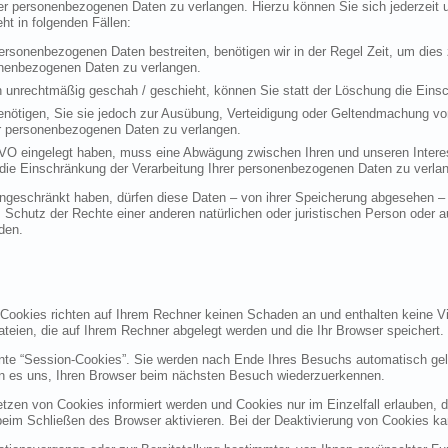
rer personenbezogenen Daten zu verlangen. Hierzu können Sie sich jederzei
t in folgenden Fällen:
personenbezogenen Daten bestreiten, benötigen wir in der Regel Zeit, um dies
sonenbezogenen Daten zu verlangen.
 unrechtmäßig geschah / geschieht, können Sie statt der Löschung die Einsc
nötigen, Sie sie jedoch zur Ausübung, Verteidigung oder Geltendmachung vo
er personenbezogenen Daten zu verlangen.
VO eingelegt haben, muss eine Abwägung zwischen Ihren und unseren Intere
die Einschränkung der Verarbeitung Ihrer personenbezogenen Daten zu verla
geschränkt haben, dürfen diese Daten – von ihrer Speicherung abgesehen – n
hutz der Rechte einer anderen natürlichen oder juristischen Person oder au
den.
 Cookies richten auf Ihrem Rechner keinen Schaden an und enthalten keine Vi
ateien, die auf Ihrem Rechner abgelegt werden und die Ihr Browser speichert.
nte “Session-Cookies”. Sie werden nach Ende Ihres Besuchs automatisch gel
en es uns, Ihren Browser beim nächsten Besuch wiederzuerkennen.
etzen von Cookies informiert werden und Cookies nur im Einzelfall erlauben, 
m Schließen des Browser aktivieren. Bei der Deaktivierung von Cookies kann