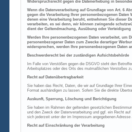
Widerspruchsrecht gegen die Datenerhebung in besonder
Wenn die Datenverarbeitung auf Grundlage von Art. 6 Abs.
gegen die Verarbeitung Ihrer personenbezogenen Daten Wi
denen eine Verarbeitung beruht, entnehmen Sie dieser D
verarbeiten, es sei denn, wir können zwingende schutzwü
dient der Geltendmachung, Ausübung oder Verteidigung 
Werden Ihre personenbezogenen Daten verarbeitet, um Dir
personenbezogener Daten zum Zwecke derartiger Werbung e
widersprechen, werden Ihre personenbezogenen Daten an
Beschwerderecht bei der zuständigen Aufsichtsbehörde
Im Falle von Verstößen gegen die DSGVO steht den Betroffene
Arbeitsplatzes oder des Orts des mutmaßlichen Verstoßes zu.
Recht auf Datenübertragbarkeit
Sie haben das Recht, Daten, die wir auf Grundlage Ihrer Einwi
Format aushändigen zu lassen. Sofern Sie die direkte Übertra
Auskunft, Sperrung, Löschung und Berichtigung
Sie haben im Rahmen der geltenden gesetzlichen Bestimmung
und den Zweck der Datenverarbeitung und ggf. ein Recht au
sich jederzeit unter der im Impressum angegebenen Adresse
Recht auf Einschränkung der Verarbeitung