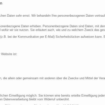
en
ichen Daten sehr ernst. Wir behandeln Ihre personenbezogenen Daten vertraul
nenbezogene Daten erhoben. Personenbezogene Daten sind Daten, mit denen S
d wofür wir sie nutzen. Sie erläutert auch, wie und zu welchem Zweck das ges
 (z.B. bei der Kommunikation per E-Mail) Sicherheitslücken aufweisen kann. E
r Website ist:
erson, die allein oder gemeinsam mit anderen über die Zwecke und Mittel der 
chen Einwilligung möglich. Sie können eine bereits erteilte Einwilligung jeder
en Datenverarbeitung bleibt vom Widerruf unberührt.