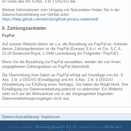
im Sinne des Art. 6 Abs. 1 lit. f DSGVO dar.
Weitere Informationen zum Umgang mit Nutzerdaten finden Sie in der
Datenschutzerklärung von GitHub unter:
https://help.github.com/articles/github-privacy-statement/
.
6. Zahlungsanbieter
PayPal
Auf unserer Website bieten wir u.a. die Bezahlung via PayPal an. Anbieter
dieses Zahlungsdienstes ist die PayPal (Europe) S.à.r.l. et Cie, S.C.A.,
22-24 Boulevard Royal, L-2449 Luxembourg (im Folgenden “PayPal”).
Wenn Sie die Bezahlung via PayPal auswählen, werden die von Ihnen
eingegebenen Zahlungsdaten an PayPal übermittelt.
Die Übermittlung Ihrer Daten an PayPal erfolgt auf Grundlage von Art. 6
Abs. 1 lit. a DSGVO (Einwilligung) und Art. 6 Abs. 1 lit. b DSGVO
(Verarbeitung zur Erfüllung eines Vertrags). Sie haben die Möglichkeit, Ihre
Einwilligung zur Datenverarbeitung jederzeit zu widerrufen. Ein Widerruf
wirkt sich auf die Wirksamkeit von in der Vergangenheit liegenden
Datenverarbeitungsvorgängen nicht aus.
Datenschutzerklärung
Impressum
Forensoftware:
Burning Board® 4.1.21
, entwickelt von
WoltLab®