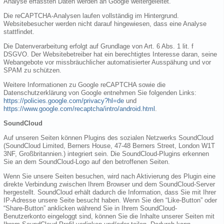
Analyse erfassten Daten werden an Google weitergeleitet.
Die reCAPTCHA-Analysen laufen vollständig im Hintergrund.
Websitebesucher werden nicht darauf hingewiesen, dass eine Analyse
stattfindet.
Die Datenverarbeitung erfolgt auf Grundlage von Art. 6 Abs. 1 lit. f
DSGVO. Der Websitebetreiber hat ein berechtigtes Interesse daran, seine
Webangebote vor missbräuchlicher automatisierter Ausspähung und vor
SPAM zu schützen.
Weitere Informationen zu Google reCAPTCHA sowie die
Datenschutzerklärung von Google entnehmen Sie folgenden Links:
https://policies.google.com/privacy?hl=de
und
https://www.google.com/recaptcha/intro/android.html
.
SoundCloud
Auf unseren Seiten können Plugins des sozialen Netzwerks SoundCloud
(SoundCloud Limited, Berners House, 47-48 Berners Street, London W1T
3NF, Großbritannien.) integriert sein. Die SoundCloud-Plugins erkennen
Sie an dem SoundCloud-Logo auf den betroffenen Seiten.
Wenn Sie unsere Seiten besuchen, wird nach Aktivierung des Plugin eine
direkte Verbindung zwischen Ihrem Browser und dem SoundCloud-Server
hergestellt. SoundCloud erhält dadurch die Information, dass Sie mit Ihrer
IP-Adresse unsere Seite besucht haben. Wenn Sie den “Like-Button” oder
“Share-Button” anklicken während Sie in Ihrem SoundCloud-
Benutzerkonto eingeloggt sind, können Sie die Inhalte unserer Seiten mit