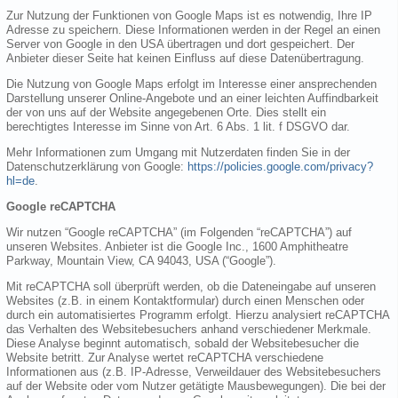
Zur Nutzung der Funktionen von Google Maps ist es notwendig, Ihre IP
Adresse zu speichern. Diese Informationen werden in der Regel an einen
Server von Google in den USA übertragen und dort gespeichert. Der
Anbieter dieser Seite hat keinen Einfluss auf diese Datenübertragung.
Die Nutzung von Google Maps erfolgt im Interesse einer ansprechenden
Darstellung unserer Online-Angebote und an einer leichten Auffindbarkeit
der von uns auf der Website angegebenen Orte. Dies stellt ein
berechtigtes Interesse im Sinne von Art. 6 Abs. 1 lit. f DSGVO dar.
Mehr Informationen zum Umgang mit Nutzerdaten finden Sie in der
Datenschutzerklärung von Google:
https://policies.google.com/privacy?
hl=de
.
Google reCAPTCHA
Wir nutzen “Google reCAPTCHA” (im Folgenden “reCAPTCHA”) auf
unseren Websites. Anbieter ist die Google Inc., 1600 Amphitheatre
Parkway, Mountain View, CA 94043, USA (“Google”).
Mit reCAPTCHA soll überprüft werden, ob die Dateneingabe auf unseren
Websites (z.B. in einem Kontaktformular) durch einen Menschen oder
durch ein automatisiertes Programm erfolgt. Hierzu analysiert reCAPTCHA
das Verhalten des Websitebesuchers anhand verschiedener Merkmale.
Diese Analyse beginnt automatisch, sobald der Websitebesucher die
Website betritt. Zur Analyse wertet reCAPTCHA verschiedene
Informationen aus (z.B. IP-Adresse, Verweildauer des Websitebesuchers
auf der Website oder vom Nutzer getätigte Mausbewegungen). Die bei der