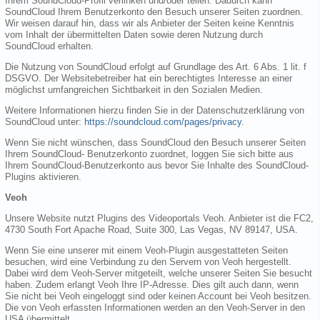
Ihrem SoundCloud-Profil verlinken und/oder teilen. Dadurch kann
SoundCloud Ihrem Benutzerkonto den Besuch unserer Seiten zuordnen.
Wir weisen darauf hin, dass wir als Anbieter der Seiten keine Kenntnis
vom Inhalt der übermittelten Daten sowie deren Nutzung durch
SoundCloud erhalten.
Die Nutzung von SoundCloud erfolgt auf Grundlage des Art. 6 Abs. 1 lit. f
DSGVO. Der Websitebetreiber hat ein berechtigtes Interesse an einer
möglichst umfangreichen Sichtbarkeit in den Sozialen Medien.
Weitere Informationen hierzu finden Sie in der Datenschutzerklärung von
SoundCloud unter:
https://soundcloud.com/pages/privacy
.
Wenn Sie nicht wünschen, dass SoundCloud den Besuch unserer Seiten
Ihrem SoundCloud- Benutzerkonto zuordnet, loggen Sie sich bitte aus
Ihrem SoundCloud-Benutzerkonto aus bevor Sie Inhalte des SoundCloud-
Plugins aktivieren.
Veoh
Unsere Website nutzt Plugins des Videoportals Veoh. Anbieter ist die FC2,
4730 South Fort Apache Road, Suite 300, Las Vegas, NV 89147, USA.
Wenn Sie eine unserer mit einem Veoh-Plugin ausgestatteten Seiten
besuchen, wird eine Verbindung zu den Servern von Veoh hergestellt.
Dabei wird dem Veoh-Server mitgeteilt, welche unserer Seiten Sie besucht
haben. Zudem erlangt Veoh Ihre IP-Adresse. Dies gilt auch dann, wenn
Sie nicht bei Veoh eingeloggt sind oder keinen Account bei Veoh besitzen.
Die von Veoh erfassten Informationen werden an den Veoh-Server in den
USA übermittelt.