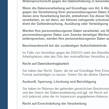
Widerspruchsrecht gegen die Datenerhebung in besonder
Wenn die Datenverarbeitung auf Grundlage von Art. 6 Abs.
gegen die Verarbeitung Ihrer personenbezogenen Daten Wi
denen eine Verarbeitung beruht, entnehmen Sie dieser D
verarbeiten, es sei denn, wir können zwingende schutzwü
dient der Geltendmachung, Ausübung oder Verteidigung 
Werden Ihre personenbezogenen Daten verarbeitet, um Dir
personenbezogener Daten zum Zwecke derartiger Werbung e
widersprechen, werden Ihre personenbezogenen Daten an
Beschwerderecht bei der zuständigen Aufsichtsbehörde
Im Falle von Verstößen gegen die DSGVO steht den Betroffene
Arbeitsplatzes oder des Orts des mutmaßlichen Verstoßes zu.
Recht auf Datenübertragbarkeit
Sie haben das Recht, Daten, die wir auf Grundlage Ihrer Einwi
Format aushändigen zu lassen. Sofern Sie die direkte Übertra
Auskunft, Sperrung, Löschung und Berichtigung
Sie haben im Rahmen der geltenden gesetzlichen Bestimmung
und den Zweck der Datenverarbeitung und ggf. ein Recht au
sich jederzeit unter der im Impressum angegebenen Adresse
Recht auf Einschränkung der Verarbeitung