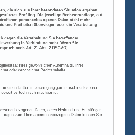
den, die sich aus Ihrer besonderen Situation ergeben,
stütztes Profiling. Die jeweilige Rechtsgrundlage, auf
betroffenen personenbezogenen Daten nicht mehr
hte und Freiheiten überwiegen oder die Verarbeitung
h gegen die Verarbeitung Sie betreffender
rektwerbung in Verbindung steht. Wenn Sie
rspruch nach Art. 21 Abs. 2 DSGVO).
liedstaat ihres gewöhnlichen Aufenthalts, ihres
her oder gerichtlicher Rechtsbehelfe.
der an einen Dritten in einem gängigen, maschinenlesbaren
, soweit es technisch machbar ist.
n personenbezogenen Daten, deren Herkunft und Empfänger
eren Fragen zum Thema personenbezogene Daten können Sie