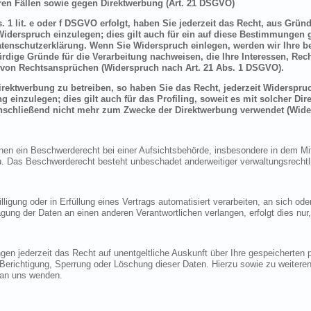
en Fällen sowie gegen Direktwerbung (Art. 21 DSGVO)
 1 lit. e oder f DSGVO erfolgt, haben Sie jederzeit das Recht, aus Grün
derspruch einzulegen; dies gilt auch für ein auf diese Bestimmungen ge
atenschutzerklärung. Wenn Sie Widerspruch einlegen, werden wir Ihre 
rdige Gründe für die Verarbeitung nachweisen, die Ihre Interessen, Rec
von Rechtsansprüchen (Widerspruch nach Art. 21 Abs. 1 DSGVO).
ektwerbung zu betreiben, so haben Sie das Recht, jederzeit Widerspruc
inzulegen; dies gilt auch für das Profiling, soweit es mit solcher Di
schließend nicht mehr zum Zwecke der Direktwerbung verwendet (Wide
n ein Beschwerderecht bei einer Aufsichtsbehörde, insbesondere in dem Mitg
 Das Beschwerderecht besteht unbeschadet anderweitiger verwaltungsrechtlic
lligung oder in Erfüllung eines Vertrags automatisiert verarbeiten, an sich o
gung der Daten an einen anderen Verantwortlichen verlangen, erfolgt dies nur
en jederzeit das Recht auf unentgeltliche Auskunft über Ihre gespeicherte
f Berichtigung, Sperrung oder Löschung dieser Daten. Hierzu sowie zu weit
 an uns wenden.