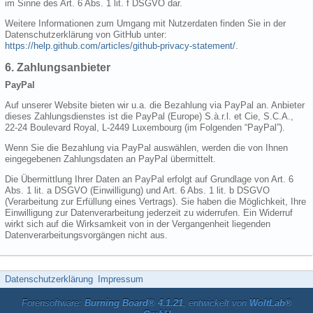
im Sinne des Art. 6 Abs. 1 lit. f DSGVO dar.
Weitere Informationen zum Umgang mit Nutzerdaten finden Sie in der
Datenschutzerklärung von GitHub unter:
https://help.github.com/articles/github-privacy-statement/
.
6. Zahlungsanbieter
PayPal
Auf unserer Website bieten wir u.a. die Bezahlung via PayPal an. Anbieter
dieses Zahlungsdienstes ist die PayPal (Europe) S.à.r.l. et Cie, S.C.A.,
22-24 Boulevard Royal, L-2449 Luxembourg (im Folgenden “PayPal”).
Wenn Sie die Bezahlung via PayPal auswählen, werden die von Ihnen
eingegebenen Zahlungsdaten an PayPal übermittelt.
Die Übermittlung Ihrer Daten an PayPal erfolgt auf Grundlage von Art. 6
Abs. 1 lit. a DSGVO (Einwilligung) und Art. 6 Abs. 1 lit. b DSGVO
(Verarbeitung zur Erfüllung eines Vertrags). Sie haben die Möglichkeit, Ihre
Einwilligung zur Datenverarbeitung jederzeit zu widerrufen. Ein Widerruf
wirkt sich auf die Wirksamkeit von in der Vergangenheit liegenden
Datenverarbeitungsvorgängen nicht aus.
Datenschutzerklärung
Impressum
Forensoftware:
Burning Board® 4.1.21
, entwickelt von
WoltLab®