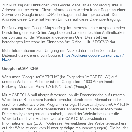
Zur Nutzung der Funktionen von Google Maps ist es notwendig, Ihre IP
Adresse zu speichern. Diese Informationen werden in der Regel an einen
Server von Google in den USA übertragen und dort gespeichert. Der
Anbieter dieser Seite hat keinen Einfluss auf diese Datenübertragung.
Die Nutzung von Google Maps erfolgt im Interesse einer ansprechenden
Darstellung unserer Online-Angebote und an einer leichten Auffindbarkeit
der von uns auf der Website angegebenen Orte. Dies stellt ein
berechtigtes Interesse im Sinne von Art. 6 Abs. 1 lit. f DSGVO dar.
Mehr Informationen zum Umgang mit Nutzerdaten finden Sie in der
Datenschutzerklärung von Google:
https://policies.google.com/privacy?
hl=de
.
Google reCAPTCHA
Wir nutzen “Google reCAPTCHA” (im Folgenden “reCAPTCHA”) auf
unseren Websites. Anbieter ist die Google Inc., 1600 Amphitheatre
Parkway, Mountain View, CA 94043, USA (“Google”).
Mit reCAPTCHA soll überprüft werden, ob die Dateneingabe auf unseren
Websites (z.B. in einem Kontaktformular) durch einen Menschen oder
durch ein automatisiertes Programm erfolgt. Hierzu analysiert reCAPTCHA
das Verhalten des Websitebesuchers anhand verschiedener Merkmale.
Diese Analyse beginnt automatisch, sobald der Websitebesucher die
Website betritt. Zur Analyse wertet reCAPTCHA verschiedene
Informationen aus (z.B. IP-Adresse, Verweildauer des Websitebesuchers
auf der Website oder vom Nutzer getätigte Mausbewegungen). Die bei der