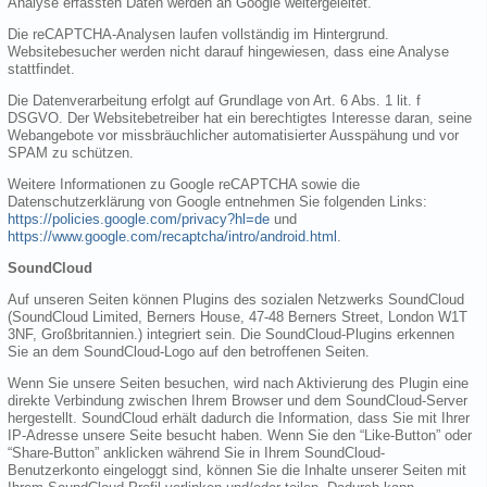
Analyse erfassten Daten werden an Google weitergeleitet.
Die reCAPTCHA-Analysen laufen vollständig im Hintergrund.
Websitebesucher werden nicht darauf hingewiesen, dass eine Analyse
stattfindet.
Die Datenverarbeitung erfolgt auf Grundlage von Art. 6 Abs. 1 lit. f
DSGVO. Der Websitebetreiber hat ein berechtigtes Interesse daran, seine
Webangebote vor missbräuchlicher automatisierter Ausspähung und vor
SPAM zu schützen.
Weitere Informationen zu Google reCAPTCHA sowie die
Datenschutzerklärung von Google entnehmen Sie folgenden Links:
https://policies.google.com/privacy?hl=de
und
https://www.google.com/recaptcha/intro/android.html
.
SoundCloud
Auf unseren Seiten können Plugins des sozialen Netzwerks SoundCloud
(SoundCloud Limited, Berners House, 47-48 Berners Street, London W1T
3NF, Großbritannien.) integriert sein. Die SoundCloud-Plugins erkennen
Sie an dem SoundCloud-Logo auf den betroffenen Seiten.
Wenn Sie unsere Seiten besuchen, wird nach Aktivierung des Plugin eine
direkte Verbindung zwischen Ihrem Browser und dem SoundCloud-Server
hergestellt. SoundCloud erhält dadurch die Information, dass Sie mit Ihrer
IP-Adresse unsere Seite besucht haben. Wenn Sie den “Like-Button” oder
“Share-Button” anklicken während Sie in Ihrem SoundCloud-
Benutzerkonto eingeloggt sind, können Sie die Inhalte unserer Seiten mit