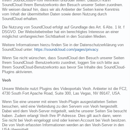
Ihrem SoundCloud-Profil verlinken und/oder teilen. Dadurch kann
SoundCloud Ihrem Benutzerkonto den Besuch unserer Seiten zuordnen.
Wir weisen darauf hin, dass wir als Anbieter der Seiten keine Kenntnis
vom Inhalt der übermittelten Daten sowie deren Nutzung durch
SoundCloud erhalten.
Die Nutzung von SoundCloud erfolgt auf Grundlage des Art. 6 Abs. 1 lit. f
DSGVO. Der Websitebetreiber hat ein berechtigtes Interesse an einer
möglichst umfangreichen Sichtbarkeit in den Sozialen Medien.
Weitere Informationen hierzu finden Sie in der Datenschutzerklärung von
SoundCloud unter:
https://soundcloud.com/pages/privacy
.
Wenn Sie nicht wünschen, dass SoundCloud den Besuch unserer Seiten
Ihrem SoundCloud- Benutzerkonto zuordnet, loggen Sie sich bitte aus
Ihrem SoundCloud-Benutzerkonto aus bevor Sie Inhalte des SoundCloud-
Plugins aktivieren.
Veoh
Unsere Website nutzt Plugins des Videoportals Veoh. Anbieter ist die FC2,
4730 South Fort Apache Road, Suite 300, Las Vegas, NV 89147, USA.
Wenn Sie eine unserer mit einem Veoh-Plugin ausgestatteten Seiten
besuchen, wird eine Verbindung zu den Servern von Veoh hergestellt.
Dabei wird dem Veoh-Server mitgeteilt, welche unserer Seiten Sie besucht
haben. Zudem erlangt Veoh Ihre IP-Adresse. Dies gilt auch dann, wenn
Sie nicht bei Veoh eingeloggt sind oder keinen Account bei Veoh besitzen.
Die von Veoh erfassten Informationen werden an den Veoh-Server in den
USA übermittelt.