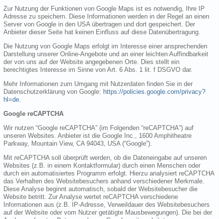
Zur Nutzung der Funktionen von Google Maps ist es notwendig, Ihre IP
Adresse zu speichern. Diese Informationen werden in der Regel an einen
Server von Google in den USA übertragen und dort gespeichert. Der
Anbieter dieser Seite hat keinen Einfluss auf diese Datenübertragung.
Die Nutzung von Google Maps erfolgt im Interesse einer ansprechenden
Darstellung unserer Online-Angebote und an einer leichten Auffindbarkeit
der von uns auf der Website angegebenen Orte. Dies stellt ein
berechtigtes Interesse im Sinne von Art. 6 Abs. 1 lit. f DSGVO dar.
Mehr Informationen zum Umgang mit Nutzerdaten finden Sie in der
Datenschutzerklärung von Google:
https://policies.google.com/privacy?
hl=de
.
Google reCAPTCHA
Wir nutzen “Google reCAPTCHA” (im Folgenden “reCAPTCHA”) auf
unseren Websites. Anbieter ist die Google Inc., 1600 Amphitheatre
Parkway, Mountain View, CA 94043, USA (“Google”).
Mit reCAPTCHA soll überprüft werden, ob die Dateneingabe auf unseren
Websites (z.B. in einem Kontaktformular) durch einen Menschen oder
durch ein automatisiertes Programm erfolgt. Hierzu analysiert reCAPTCHA
das Verhalten des Websitebesuchers anhand verschiedener Merkmale.
Diese Analyse beginnt automatisch, sobald der Websitebesucher die
Website betritt. Zur Analyse wertet reCAPTCHA verschiedene
Informationen aus (z.B. IP-Adresse, Verweildauer des Websitebesuchers
auf der Website oder vom Nutzer getätigte Mausbewegungen). Die bei der