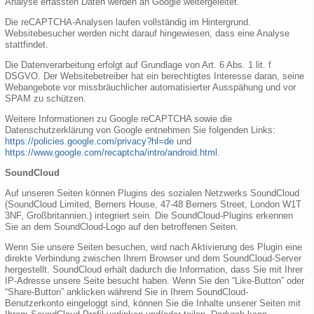
Analyse erfassten Daten werden an Google weitergeleitet.
Die reCAPTCHA-Analysen laufen vollständig im Hintergrund.
Websitebesucher werden nicht darauf hingewiesen, dass eine Analyse
stattfindet.
Die Datenverarbeitung erfolgt auf Grundlage von Art. 6 Abs. 1 lit. f
DSGVO. Der Websitebetreiber hat ein berechtigtes Interesse daran, seine
Webangebote vor missbräuchlicher automatisierter Ausspähung und vor
SPAM zu schützen.
Weitere Informationen zu Google reCAPTCHA sowie die
Datenschutzerklärung von Google entnehmen Sie folgenden Links:
https://policies.google.com/privacy?hl=de
und
https://www.google.com/recaptcha/intro/android.html
.
SoundCloud
Auf unseren Seiten können Plugins des sozialen Netzwerks SoundCloud
(SoundCloud Limited, Berners House, 47-48 Berners Street, London W1T
3NF, Großbritannien.) integriert sein. Die SoundCloud-Plugins erkennen
Sie an dem SoundCloud-Logo auf den betroffenen Seiten.
Wenn Sie unsere Seiten besuchen, wird nach Aktivierung des Plugin eine
direkte Verbindung zwischen Ihrem Browser und dem SoundCloud-Server
hergestellt. SoundCloud erhält dadurch die Information, dass Sie mit Ihrer
IP-Adresse unsere Seite besucht haben. Wenn Sie den “Like-Button” oder
“Share-Button” anklicken während Sie in Ihrem SoundCloud-
Benutzerkonto eingeloggt sind, können Sie die Inhalte unserer Seiten mit