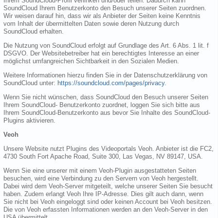
Ihrem SoundCloud-Profil verlinken und/oder teilen. Dadurch kann
SoundCloud Ihrem Benutzerkonto den Besuch unserer Seiten zuordnen.
Wir weisen darauf hin, dass wir als Anbieter der Seiten keine Kenntnis
vom Inhalt der übermittelten Daten sowie deren Nutzung durch
SoundCloud erhalten.
Die Nutzung von SoundCloud erfolgt auf Grundlage des Art. 6 Abs. 1 lit. f
DSGVO. Der Websitebetreiber hat ein berechtigtes Interesse an einer
möglichst umfangreichen Sichtbarkeit in den Sozialen Medien.
Weitere Informationen hierzu finden Sie in der Datenschutzerklärung von
SoundCloud unter:
https://soundcloud.com/pages/privacy
.
Wenn Sie nicht wünschen, dass SoundCloud den Besuch unserer Seiten
Ihrem SoundCloud- Benutzerkonto zuordnet, loggen Sie sich bitte aus
Ihrem SoundCloud-Benutzerkonto aus bevor Sie Inhalte des SoundCloud-
Plugins aktivieren.
Veoh
Unsere Website nutzt Plugins des Videoportals Veoh. Anbieter ist die FC2,
4730 South Fort Apache Road, Suite 300, Las Vegas, NV 89147, USA.
Wenn Sie eine unserer mit einem Veoh-Plugin ausgestatteten Seiten
besuchen, wird eine Verbindung zu den Servern von Veoh hergestellt.
Dabei wird dem Veoh-Server mitgeteilt, welche unserer Seiten Sie besucht
haben. Zudem erlangt Veoh Ihre IP-Adresse. Dies gilt auch dann, wenn
Sie nicht bei Veoh eingeloggt sind oder keinen Account bei Veoh besitzen.
Die von Veoh erfassten Informationen werden an den Veoh-Server in den
USA übermittelt.