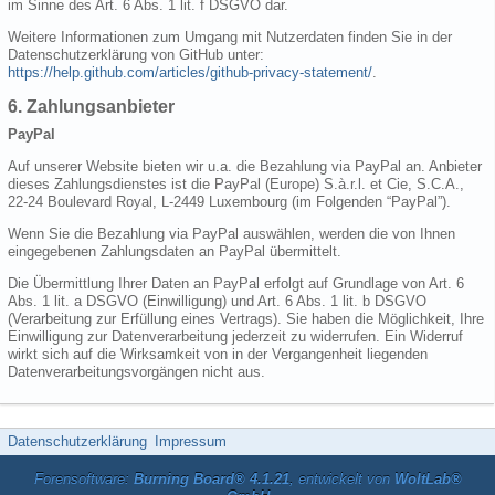
im Sinne des Art. 6 Abs. 1 lit. f DSGVO dar.
Weitere Informationen zum Umgang mit Nutzerdaten finden Sie in der
Datenschutzerklärung von GitHub unter:
https://help.github.com/articles/github-privacy-statement/
.
6. Zahlungsanbieter
PayPal
Auf unserer Website bieten wir u.a. die Bezahlung via PayPal an. Anbieter
dieses Zahlungsdienstes ist die PayPal (Europe) S.à.r.l. et Cie, S.C.A.,
22-24 Boulevard Royal, L-2449 Luxembourg (im Folgenden “PayPal”).
Wenn Sie die Bezahlung via PayPal auswählen, werden die von Ihnen
eingegebenen Zahlungsdaten an PayPal übermittelt.
Die Übermittlung Ihrer Daten an PayPal erfolgt auf Grundlage von Art. 6
Abs. 1 lit. a DSGVO (Einwilligung) und Art. 6 Abs. 1 lit. b DSGVO
(Verarbeitung zur Erfüllung eines Vertrags). Sie haben die Möglichkeit, Ihre
Einwilligung zur Datenverarbeitung jederzeit zu widerrufen. Ein Widerruf
wirkt sich auf die Wirksamkeit von in der Vergangenheit liegenden
Datenverarbeitungsvorgängen nicht aus.
Datenschutzerklärung
Impressum
Forensoftware:
Burning Board® 4.1.21
, entwickelt von
WoltLab®