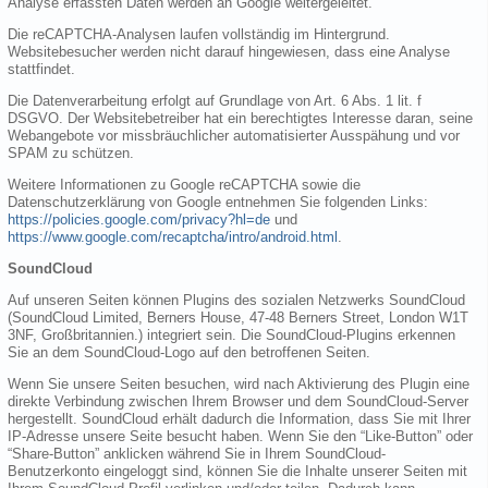
Analyse erfassten Daten werden an Google weitergeleitet.
Die reCAPTCHA-Analysen laufen vollständig im Hintergrund.
Websitebesucher werden nicht darauf hingewiesen, dass eine Analyse
stattfindet.
Die Datenverarbeitung erfolgt auf Grundlage von Art. 6 Abs. 1 lit. f
DSGVO. Der Websitebetreiber hat ein berechtigtes Interesse daran, seine
Webangebote vor missbräuchlicher automatisierter Ausspähung und vor
SPAM zu schützen.
Weitere Informationen zu Google reCAPTCHA sowie die
Datenschutzerklärung von Google entnehmen Sie folgenden Links:
https://policies.google.com/privacy?hl=de
und
https://www.google.com/recaptcha/intro/android.html
.
SoundCloud
Auf unseren Seiten können Plugins des sozialen Netzwerks SoundCloud
(SoundCloud Limited, Berners House, 47-48 Berners Street, London W1T
3NF, Großbritannien.) integriert sein. Die SoundCloud-Plugins erkennen
Sie an dem SoundCloud-Logo auf den betroffenen Seiten.
Wenn Sie unsere Seiten besuchen, wird nach Aktivierung des Plugin eine
direkte Verbindung zwischen Ihrem Browser und dem SoundCloud-Server
hergestellt. SoundCloud erhält dadurch die Information, dass Sie mit Ihrer
IP-Adresse unsere Seite besucht haben. Wenn Sie den “Like-Button” oder
“Share-Button” anklicken während Sie in Ihrem SoundCloud-
Benutzerkonto eingeloggt sind, können Sie die Inhalte unserer Seiten mit