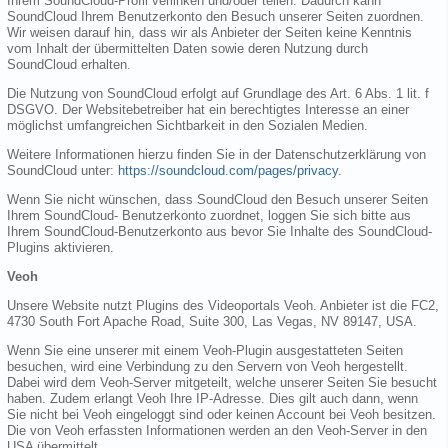
Ihrem SoundCloud-Profil verlinken und/oder teilen. Dadurch kann
SoundCloud Ihrem Benutzerkonto den Besuch unserer Seiten zuordnen.
Wir weisen darauf hin, dass wir als Anbieter der Seiten keine Kenntnis
vom Inhalt der übermittelten Daten sowie deren Nutzung durch
SoundCloud erhalten.
Die Nutzung von SoundCloud erfolgt auf Grundlage des Art. 6 Abs. 1 lit. f
DSGVO. Der Websitebetreiber hat ein berechtigtes Interesse an einer
möglichst umfangreichen Sichtbarkeit in den Sozialen Medien.
Weitere Informationen hierzu finden Sie in der Datenschutzerklärung von
SoundCloud unter:
https://soundcloud.com/pages/privacy
.
Wenn Sie nicht wünschen, dass SoundCloud den Besuch unserer Seiten
Ihrem SoundCloud- Benutzerkonto zuordnet, loggen Sie sich bitte aus
Ihrem SoundCloud-Benutzerkonto aus bevor Sie Inhalte des SoundCloud-
Plugins aktivieren.
Veoh
Unsere Website nutzt Plugins des Videoportals Veoh. Anbieter ist die FC2,
4730 South Fort Apache Road, Suite 300, Las Vegas, NV 89147, USA.
Wenn Sie eine unserer mit einem Veoh-Plugin ausgestatteten Seiten
besuchen, wird eine Verbindung zu den Servern von Veoh hergestellt.
Dabei wird dem Veoh-Server mitgeteilt, welche unserer Seiten Sie besucht
haben. Zudem erlangt Veoh Ihre IP-Adresse. Dies gilt auch dann, wenn
Sie nicht bei Veoh eingeloggt sind oder keinen Account bei Veoh besitzen.
Die von Veoh erfassten Informationen werden an den Veoh-Server in den
USA übermittelt.