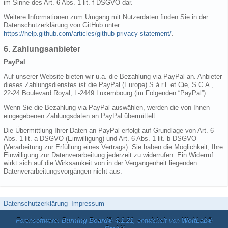
im Sinne des Art. 6 Abs. 1 lit. f DSGVO dar.
Weitere Informationen zum Umgang mit Nutzerdaten finden Sie in der
Datenschutzerklärung von GitHub unter:
https://help.github.com/articles/github-privacy-statement/
.
6. Zahlungsanbieter
PayPal
Auf unserer Website bieten wir u.a. die Bezahlung via PayPal an. Anbieter
dieses Zahlungsdienstes ist die PayPal (Europe) S.à.r.l. et Cie, S.C.A.,
22-24 Boulevard Royal, L-2449 Luxembourg (im Folgenden “PayPal”).
Wenn Sie die Bezahlung via PayPal auswählen, werden die von Ihnen
eingegebenen Zahlungsdaten an PayPal übermittelt.
Die Übermittlung Ihrer Daten an PayPal erfolgt auf Grundlage von Art. 6
Abs. 1 lit. a DSGVO (Einwilligung) und Art. 6 Abs. 1 lit. b DSGVO
(Verarbeitung zur Erfüllung eines Vertrags). Sie haben die Möglichkeit, Ihre
Einwilligung zur Datenverarbeitung jederzeit zu widerrufen. Ein Widerruf
wirkt sich auf die Wirksamkeit von in der Vergangenheit liegenden
Datenverarbeitungsvorgängen nicht aus.
Datenschutzerklärung
Impressum
Forensoftware:
Burning Board® 4.1.21
, entwickelt von
WoltLab®