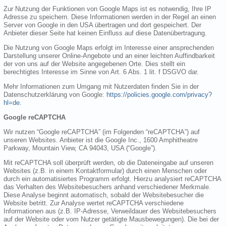
Zur Nutzung der Funktionen von Google Maps ist es notwendig, Ihre IP
Adresse zu speichern. Diese Informationen werden in der Regel an einen
Server von Google in den USA übertragen und dort gespeichert. Der
Anbieter dieser Seite hat keinen Einfluss auf diese Datenübertragung.
Die Nutzung von Google Maps erfolgt im Interesse einer ansprechenden
Darstellung unserer Online-Angebote und an einer leichten Auffindbarkeit
der von uns auf der Website angegebenen Orte. Dies stellt ein
berechtigtes Interesse im Sinne von Art. 6 Abs. 1 lit. f DSGVO dar.
Mehr Informationen zum Umgang mit Nutzerdaten finden Sie in der
Datenschutzerklärung von Google:
https://policies.google.com/privacy?
hl=de
.
Google reCAPTCHA
Wir nutzen “Google reCAPTCHA” (im Folgenden “reCAPTCHA”) auf
unseren Websites. Anbieter ist die Google Inc., 1600 Amphitheatre
Parkway, Mountain View, CA 94043, USA (“Google”).
Mit reCAPTCHA soll überprüft werden, ob die Dateneingabe auf unseren
Websites (z.B. in einem Kontaktformular) durch einen Menschen oder
durch ein automatisiertes Programm erfolgt. Hierzu analysiert reCAPTCHA
das Verhalten des Websitebesuchers anhand verschiedener Merkmale.
Diese Analyse beginnt automatisch, sobald der Websitebesucher die
Website betritt. Zur Analyse wertet reCAPTCHA verschiedene
Informationen aus (z.B. IP-Adresse, Verweildauer des Websitebesuchers
auf der Website oder vom Nutzer getätigte Mausbewegungen). Die bei der