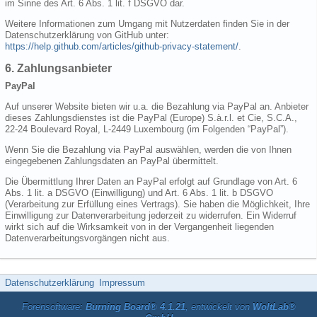
im Sinne des Art. 6 Abs. 1 lit. f DSGVO dar.
Weitere Informationen zum Umgang mit Nutzerdaten finden Sie in der
Datenschutzerklärung von GitHub unter:
https://help.github.com/articles/github-privacy-statement/
.
6. Zahlungsanbieter
PayPal
Auf unserer Website bieten wir u.a. die Bezahlung via PayPal an. Anbieter
dieses Zahlungsdienstes ist die PayPal (Europe) S.à.r.l. et Cie, S.C.A.,
22-24 Boulevard Royal, L-2449 Luxembourg (im Folgenden “PayPal”).
Wenn Sie die Bezahlung via PayPal auswählen, werden die von Ihnen
eingegebenen Zahlungsdaten an PayPal übermittelt.
Die Übermittlung Ihrer Daten an PayPal erfolgt auf Grundlage von Art. 6
Abs. 1 lit. a DSGVO (Einwilligung) und Art. 6 Abs. 1 lit. b DSGVO
(Verarbeitung zur Erfüllung eines Vertrags). Sie haben die Möglichkeit, Ihre
Einwilligung zur Datenverarbeitung jederzeit zu widerrufen. Ein Widerruf
wirkt sich auf die Wirksamkeit von in der Vergangenheit liegenden
Datenverarbeitungsvorgängen nicht aus.
Datenschutzerklärung
Impressum
Forensoftware:
Burning Board® 4.1.21
, entwickelt von
WoltLab®