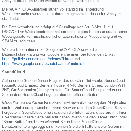
Analyse erfassten Daten werden an Google weitergeleitet.
Die reCAPTCHA-Analysen laufen vollständig im Hintergrund.
Websitebesucher werden nicht darauf hingewiesen, dass eine Analyse
stattfindet.
Die Datenverarbeitung erfolgt auf Grundlage von Art. 6 Abs. 1 lit. f
DSGVO. Der Websitebetreiber hat ein berechtigtes Interesse daran, seine
Webangebote vor missbräuchlicher automatisierter Ausspähung und vor
SPAM zu schützen.
Weitere Informationen zu Google reCAPTCHA sowie die
Datenschutzerklärung von Google entnehmen Sie folgenden Links:
https://policies.google.com/privacy?hl=de
und
https://www.google.com/recaptcha/intro/android.html
.
SoundCloud
Auf unseren Seiten können Plugins des sozialen Netzwerks SoundCloud
(SoundCloud Limited, Berners House, 47-48 Berners Street, London W1T
3NF, Großbritannien.) integriert sein. Die SoundCloud-Plugins erkennen
Sie an dem SoundCloud-Logo auf den betroffenen Seiten.
Wenn Sie unsere Seiten besuchen, wird nach Aktivierung des Plugin eine
direkte Verbindung zwischen Ihrem Browser und dem SoundCloud-Server
hergestellt. SoundCloud erhält dadurch die Information, dass Sie mit Ihrer
IP-Adresse unsere Seite besucht haben. Wenn Sie den “Like-Button” oder
“Share-Button” anklicken während Sie in Ihrem SoundCloud-
Benutzerkonto eingeloggt sind, können Sie die Inhalte unserer Seiten mit