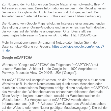
Zur Nutzung der Funktionen von Google Maps ist es notwendig, Ihre IP
Adresse zu speichern. Diese Informationen werden in der Regel an einen
Server von Google in den USA übertragen und dort gespeichert. Der
Anbieter dieser Seite hat keinen Einfluss auf diese Datenübertragung.
Die Nutzung von Google Maps erfolgt im Interesse einer ansprechenden
Darstellung unserer Online-Angebote und an einer leichten Auffindbarkeit
der von uns auf der Website angegebenen Orte. Dies stellt ein
berechtigtes Interesse im Sinne von Art. 6 Abs. 1 lit. f DSGVO dar.
Mehr Informationen zum Umgang mit Nutzerdaten finden Sie in der
Datenschutzerklärung von Google:
https://policies.google.com/privacy?
hl=de
.
Google reCAPTCHA
Wir nutzen “Google reCAPTCHA” (im Folgenden “reCAPTCHA”) auf
unseren Websites. Anbieter ist die Google Inc., 1600 Amphitheatre
Parkway, Mountain View, CA 94043, USA (“Google”).
Mit reCAPTCHA soll überprüft werden, ob die Dateneingabe auf unseren
Websites (z.B. in einem Kontaktformular) durch einen Menschen oder
durch ein automatisiertes Programm erfolgt. Hierzu analysiert reCAPTCHA
das Verhalten des Websitebesuchers anhand verschiedener Merkmale.
Diese Analyse beginnt automatisch, sobald der Websitebesucher die
Website betritt. Zur Analyse wertet reCAPTCHA verschiedene
Informationen aus (z.B. IP-Adresse, Verweildauer des Websitebesuchers
auf der Website oder vom Nutzer getätigte Mausbewegungen). Die bei der