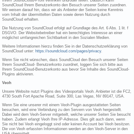
Ihrem SoundCloud-Profil verlinken und/oder teilen. Dadurch kann
SoundCloud Ihrem Benutzerkonto den Besuch unserer Seiten zuordnen.
Wir weisen darauf hin, dass wir als Anbieter der Seiten keine Kenntnis
vom Inhalt der übermittelten Daten sowie deren Nutzung durch
SoundCloud erhalten.
Die Nutzung von SoundCloud erfolgt auf Grundlage des Art. 6 Abs. 1 lit. f
DSGVO. Der Websitebetreiber hat ein berechtigtes Interesse an einer
möglichst umfangreichen Sichtbarkeit in den Sozialen Medien.
Weitere Informationen hierzu finden Sie in der Datenschutzerklärung von
SoundCloud unter:
https://soundcloud.com/pages/privacy
.
Wenn Sie nicht wünschen, dass SoundCloud den Besuch unserer Seiten
Ihrem SoundCloud- Benutzerkonto zuordnet, loggen Sie sich bitte aus
Ihrem SoundCloud-Benutzerkonto aus bevor Sie Inhalte des SoundCloud-
Plugins aktivieren.
Veoh
Unsere Website nutzt Plugins des Videoportals Veoh. Anbieter ist die FC2,
4730 South Fort Apache Road, Suite 300, Las Vegas, NV 89147, USA.
Wenn Sie eine unserer mit einem Veoh-Plugin ausgestatteten Seiten
besuchen, wird eine Verbindung zu den Servern von Veoh hergestellt.
Dabei wird dem Veoh-Server mitgeteilt, welche unserer Seiten Sie besucht
haben. Zudem erlangt Veoh Ihre IP-Adresse. Dies gilt auch dann, wenn
Sie nicht bei Veoh eingeloggt sind oder keinen Account bei Veoh besitzen.
Die von Veoh erfassten Informationen werden an den Veoh-Server in den
USA übermittelt.