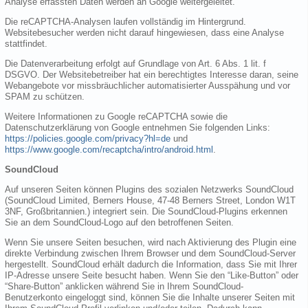
Analyse erfassten Daten werden an Google weitergeleitet.
Die reCAPTCHA-Analysen laufen vollständig im Hintergrund.
Websitebesucher werden nicht darauf hingewiesen, dass eine Analyse
stattfindet.
Die Datenverarbeitung erfolgt auf Grundlage von Art. 6 Abs. 1 lit. f
DSGVO. Der Websitebetreiber hat ein berechtigtes Interesse daran, seine
Webangebote vor missbräuchlicher automatisierter Ausspähung und vor
SPAM zu schützen.
Weitere Informationen zu Google reCAPTCHA sowie die
Datenschutzerklärung von Google entnehmen Sie folgenden Links:
https://policies.google.com/privacy?hl=de
und
https://www.google.com/recaptcha/intro/android.html
.
SoundCloud
Auf unseren Seiten können Plugins des sozialen Netzwerks SoundCloud
(SoundCloud Limited, Berners House, 47-48 Berners Street, London W1T
3NF, Großbritannien.) integriert sein. Die SoundCloud-Plugins erkennen
Sie an dem SoundCloud-Logo auf den betroffenen Seiten.
Wenn Sie unsere Seiten besuchen, wird nach Aktivierung des Plugin eine
direkte Verbindung zwischen Ihrem Browser und dem SoundCloud-Server
hergestellt. SoundCloud erhält dadurch die Information, dass Sie mit Ihrer
IP-Adresse unsere Seite besucht haben. Wenn Sie den “Like-Button” oder
“Share-Button” anklicken während Sie in Ihrem SoundCloud-
Benutzerkonto eingeloggt sind, können Sie die Inhalte unserer Seiten mit