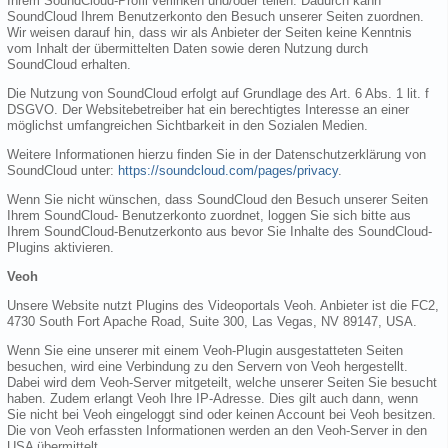
Ihrem SoundCloud-Profil verlinken und/oder teilen. Dadurch kann
SoundCloud Ihrem Benutzerkonto den Besuch unserer Seiten zuordnen.
Wir weisen darauf hin, dass wir als Anbieter der Seiten keine Kenntnis
vom Inhalt der übermittelten Daten sowie deren Nutzung durch
SoundCloud erhalten.
Die Nutzung von SoundCloud erfolgt auf Grundlage des Art. 6 Abs. 1 lit. f
DSGVO. Der Websitebetreiber hat ein berechtigtes Interesse an einer
möglichst umfangreichen Sichtbarkeit in den Sozialen Medien.
Weitere Informationen hierzu finden Sie in der Datenschutzerklärung von
SoundCloud unter:
https://soundcloud.com/pages/privacy
.
Wenn Sie nicht wünschen, dass SoundCloud den Besuch unserer Seiten
Ihrem SoundCloud- Benutzerkonto zuordnet, loggen Sie sich bitte aus
Ihrem SoundCloud-Benutzerkonto aus bevor Sie Inhalte des SoundCloud-
Plugins aktivieren.
Veoh
Unsere Website nutzt Plugins des Videoportals Veoh. Anbieter ist die FC2,
4730 South Fort Apache Road, Suite 300, Las Vegas, NV 89147, USA.
Wenn Sie eine unserer mit einem Veoh-Plugin ausgestatteten Seiten
besuchen, wird eine Verbindung zu den Servern von Veoh hergestellt.
Dabei wird dem Veoh-Server mitgeteilt, welche unserer Seiten Sie besucht
haben. Zudem erlangt Veoh Ihre IP-Adresse. Dies gilt auch dann, wenn
Sie nicht bei Veoh eingeloggt sind oder keinen Account bei Veoh besitzen.
Die von Veoh erfassten Informationen werden an den Veoh-Server in den
USA übermittelt.