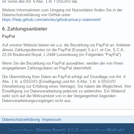
im Sinne des Art. 6 Abs. 1 lit. f DSGVO dar.
Weitere Informationen zum Umgang mit Nutzerdaten finden Sie in der
Datenschutzerklärung von GitHub unter:
https://help.github.com/articles/github-privacy-statement/
.
6. Zahlungsanbieter
PayPal
Auf unserer Website bieten wir u.a. die Bezahlung via PayPal an. Anbieter
dieses Zahlungsdienstes ist die PayPal (Europe) S.à.r.l. et Cie, S.C.A.,
22-24 Boulevard Royal, L-2449 Luxembourg (im Folgenden “PayPal”).
Wenn Sie die Bezahlung via PayPal auswählen, werden die von Ihnen
eingegebenen Zahlungsdaten an PayPal übermittelt.
Die Übermittlung Ihrer Daten an PayPal erfolgt auf Grundlage von Art. 6
Abs. 1 lit. a DSGVO (Einwilligung) und Art. 6 Abs. 1 lit. b DSGVO
(Verarbeitung zur Erfüllung eines Vertrags). Sie haben die Möglichkeit, Ihre
Einwilligung zur Datenverarbeitung jederzeit zu widerrufen. Ein Widerruf
wirkt sich auf die Wirksamkeit von in der Vergangenheit liegenden
Datenverarbeitungsvorgängen nicht aus.
Datenschutzerklärung
Impressum
Forensoftware:
Burning Board® 4.1.21
, entwickelt von
WoltLab®