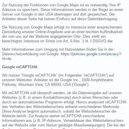
Zur Nutzung der Funktionen von Google Maps ist es notwendig, Ihre IP
Adresse zu speichern. Diese Informationen werden in der Regel an einen
Server von Google in den USA übertragen und dort gespeichert. Der
Anbieter dieser Seite hat keinen Einfluss auf diese Datenübertragung.
Die Nutzung von Google Maps erfolgt im Interesse einer ansprechenden
Darstellung unserer Online-Angebote und an einer leichten Auffindbarkeit
der von uns auf der Website angegebenen Orte. Dies stellt ein
berechtigtes Interesse im Sinne von Art. 6 Abs. 1 lit. f DSGVO dar.
Mehr Informationen zum Umgang mit Nutzerdaten finden Sie in der
Datenschutzerklärung von Google:
https://policies.google.com/privacy?
hl=de
.
Google reCAPTCHA
Wir nutzen “Google reCAPTCHA” (im Folgenden “reCAPTCHA”) auf
unseren Websites. Anbieter ist die Google Inc., 1600 Amphitheatre
Parkway, Mountain View, CA 94043, USA (“Google”).
Mit reCAPTCHA soll überprüft werden, ob die Dateneingabe auf unseren
Websites (z.B. in einem Kontaktformular) durch einen Menschen oder
durch ein automatisiertes Programm erfolgt. Hierzu analysiert reCAPTCHA
das Verhalten des Websitebesuchers anhand verschiedener Merkmale.
Diese Analyse beginnt automatisch, sobald der Websitebesucher die
Website betritt. Zur Analyse wertet reCAPTCHA verschiedene
Informationen aus (z.B. IP-Adresse, Verweildauer des Websitebesuchers
auf der Website oder vom Nutzer getätigte Mausbewegungen). Die bei der