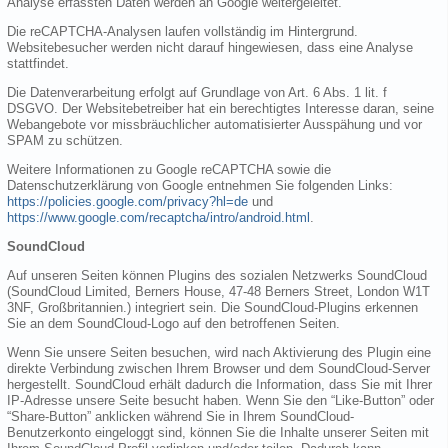
Analyse erfassten Daten werden an Google weitergeleitet.
Die reCAPTCHA-Analysen laufen vollständig im Hintergrund.
Websitebesucher werden nicht darauf hingewiesen, dass eine Analyse
stattfindet.
Die Datenverarbeitung erfolgt auf Grundlage von Art. 6 Abs. 1 lit. f
DSGVO. Der Websitebetreiber hat ein berechtigtes Interesse daran, seine
Webangebote vor missbräuchlicher automatisierter Ausspähung und vor
SPAM zu schützen.
Weitere Informationen zu Google reCAPTCHA sowie die
Datenschutzerklärung von Google entnehmen Sie folgenden Links:
https://policies.google.com/privacy?hl=de
und
https://www.google.com/recaptcha/intro/android.html
.
SoundCloud
Auf unseren Seiten können Plugins des sozialen Netzwerks SoundCloud
(SoundCloud Limited, Berners House, 47-48 Berners Street, London W1T
3NF, Großbritannien.) integriert sein. Die SoundCloud-Plugins erkennen
Sie an dem SoundCloud-Logo auf den betroffenen Seiten.
Wenn Sie unsere Seiten besuchen, wird nach Aktivierung des Plugin eine
direkte Verbindung zwischen Ihrem Browser und dem SoundCloud-Server
hergestellt. SoundCloud erhält dadurch die Information, dass Sie mit Ihrer
IP-Adresse unsere Seite besucht haben. Wenn Sie den “Like-Button” oder
“Share-Button” anklicken während Sie in Ihrem SoundCloud-
Benutzerkonto eingeloggt sind, können Sie die Inhalte unserer Seiten mit