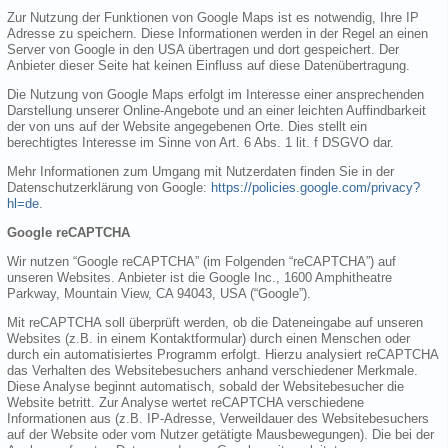
Zur Nutzung der Funktionen von Google Maps ist es notwendig, Ihre IP
Adresse zu speichern. Diese Informationen werden in der Regel an einen
Server von Google in den USA übertragen und dort gespeichert. Der
Anbieter dieser Seite hat keinen Einfluss auf diese Datenübertragung.
Die Nutzung von Google Maps erfolgt im Interesse einer ansprechenden
Darstellung unserer Online-Angebote und an einer leichten Auffindbarkeit
der von uns auf der Website angegebenen Orte. Dies stellt ein
berechtigtes Interesse im Sinne von Art. 6 Abs. 1 lit. f DSGVO dar.
Mehr Informationen zum Umgang mit Nutzerdaten finden Sie in der
Datenschutzerklärung von Google:
https://policies.google.com/privacy?
hl=de
.
Google reCAPTCHA
Wir nutzen “Google reCAPTCHA” (im Folgenden “reCAPTCHA”) auf
unseren Websites. Anbieter ist die Google Inc., 1600 Amphitheatre
Parkway, Mountain View, CA 94043, USA (“Google”).
Mit reCAPTCHA soll überprüft werden, ob die Dateneingabe auf unseren
Websites (z.B. in einem Kontaktformular) durch einen Menschen oder
durch ein automatisiertes Programm erfolgt. Hierzu analysiert reCAPTCHA
das Verhalten des Websitebesuchers anhand verschiedener Merkmale.
Diese Analyse beginnt automatisch, sobald der Websitebesucher die
Website betritt. Zur Analyse wertet reCAPTCHA verschiedene
Informationen aus (z.B. IP-Adresse, Verweildauer des Websitebesuchers
auf der Website oder vom Nutzer getätigte Mausbewegungen). Die bei der