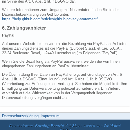
im Sinne des Art. 6 Abs. 1 lit. f DSGVO dar.
Weitere Informationen zum Umgang mit Nutzerdaten finden Sie in der
Datenschutzerklärung von GitHub unter:
https://help.github.com/articles/github-privacy-statement/
.
6. Zahlungsanbieter
PayPal
Auf unserer Website bieten wir u.a. die Bezahlung via PayPal an. Anbieter
dieses Zahlungsdienstes ist die PayPal (Europe) S.à.r.l. et Cie, S.C.A.,
22-24 Boulevard Royal, L-2449 Luxembourg (im Folgenden “PayPal”).
Wenn Sie die Bezahlung via PayPal auswählen, werden die von Ihnen
eingegebenen Zahlungsdaten an PayPal übermittelt.
Die Übermittlung Ihrer Daten an PayPal erfolgt auf Grundlage von Art. 6
Abs. 1 lit. a DSGVO (Einwilligung) und Art. 6 Abs. 1 lit. b DSGVO
(Verarbeitung zur Erfüllung eines Vertrags). Sie haben die Möglichkeit, Ihre
Einwilligung zur Datenverarbeitung jederzeit zu widerrufen. Ein Widerruf
wirkt sich auf die Wirksamkeit von in der Vergangenheit liegenden
Datenverarbeitungsvorgängen nicht aus.
Datenschutzerklärung
Impressum
Forensoftware:
Burning Board® 4.1.21
, entwickelt von
WoltLab®