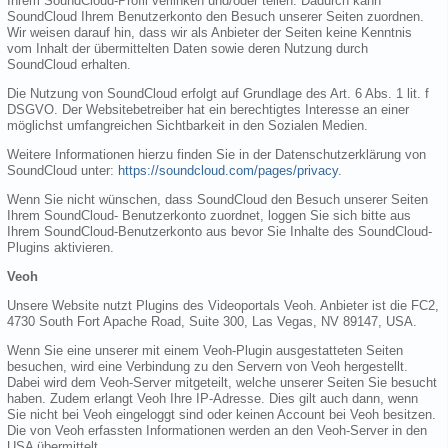
Ihrem SoundCloud-Profil verlinken und/oder teilen. Dadurch kann
SoundCloud Ihrem Benutzerkonto den Besuch unserer Seiten zuordnen.
Wir weisen darauf hin, dass wir als Anbieter der Seiten keine Kenntnis
vom Inhalt der übermittelten Daten sowie deren Nutzung durch
SoundCloud erhalten.
Die Nutzung von SoundCloud erfolgt auf Grundlage des Art. 6 Abs. 1 lit. f
DSGVO. Der Websitebetreiber hat ein berechtigtes Interesse an einer
möglichst umfangreichen Sichtbarkeit in den Sozialen Medien.
Weitere Informationen hierzu finden Sie in der Datenschutzerklärung von
SoundCloud unter:
https://soundcloud.com/pages/privacy
.
Wenn Sie nicht wünschen, dass SoundCloud den Besuch unserer Seiten
Ihrem SoundCloud- Benutzerkonto zuordnet, loggen Sie sich bitte aus
Ihrem SoundCloud-Benutzerkonto aus bevor Sie Inhalte des SoundCloud-
Plugins aktivieren.
Veoh
Unsere Website nutzt Plugins des Videoportals Veoh. Anbieter ist die FC2,
4730 South Fort Apache Road, Suite 300, Las Vegas, NV 89147, USA.
Wenn Sie eine unserer mit einem Veoh-Plugin ausgestatteten Seiten
besuchen, wird eine Verbindung zu den Servern von Veoh hergestellt.
Dabei wird dem Veoh-Server mitgeteilt, welche unserer Seiten Sie besucht
haben. Zudem erlangt Veoh Ihre IP-Adresse. Dies gilt auch dann, wenn
Sie nicht bei Veoh eingeloggt sind oder keinen Account bei Veoh besitzen.
Die von Veoh erfassten Informationen werden an den Veoh-Server in den
USA übermittelt.