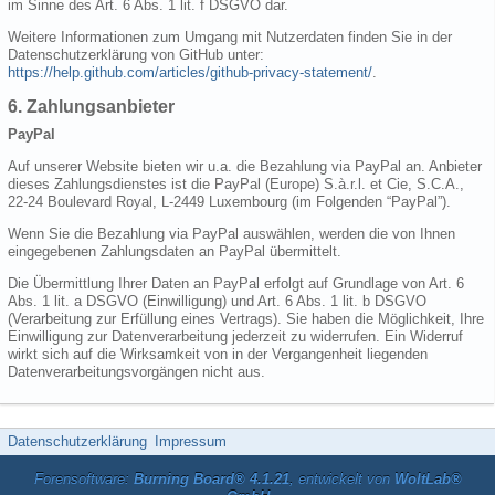
im Sinne des Art. 6 Abs. 1 lit. f DSGVO dar.
Weitere Informationen zum Umgang mit Nutzerdaten finden Sie in der
Datenschutzerklärung von GitHub unter:
https://help.github.com/articles/github-privacy-statement/
.
6. Zahlungsanbieter
PayPal
Auf unserer Website bieten wir u.a. die Bezahlung via PayPal an. Anbieter
dieses Zahlungsdienstes ist die PayPal (Europe) S.à.r.l. et Cie, S.C.A.,
22-24 Boulevard Royal, L-2449 Luxembourg (im Folgenden “PayPal”).
Wenn Sie die Bezahlung via PayPal auswählen, werden die von Ihnen
eingegebenen Zahlungsdaten an PayPal übermittelt.
Die Übermittlung Ihrer Daten an PayPal erfolgt auf Grundlage von Art. 6
Abs. 1 lit. a DSGVO (Einwilligung) und Art. 6 Abs. 1 lit. b DSGVO
(Verarbeitung zur Erfüllung eines Vertrags). Sie haben die Möglichkeit, Ihre
Einwilligung zur Datenverarbeitung jederzeit zu widerrufen. Ein Widerruf
wirkt sich auf die Wirksamkeit von in der Vergangenheit liegenden
Datenverarbeitungsvorgängen nicht aus.
Datenschutzerklärung
Impressum
Forensoftware:
Burning Board® 4.1.21
, entwickelt von
WoltLab®