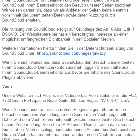
Ihrem SoundCloud-Profil verlinken und/oder teilen. Dadurch kann
SoundCloud Ihrem Benutzerkonto den Besuch unserer Seiten zuordnen.
Wir weisen darauf hin, dass wir als Anbieter der Seiten keine Kenntnis
vom Inhalt der übermittelten Daten sowie deren Nutzung durch
SoundCloud erhalten.
Die Nutzung von SoundCloud erfolgt auf Grundlage des Art. 6 Abs. 1 lit. f
DSGVO. Der Websitebetreiber hat ein berechtigtes Interesse an einer
möglichst umfangreichen Sichtbarkeit in den Sozialen Medien.
Weitere Informationen hierzu finden Sie in der Datenschutzerklärung von
SoundCloud unter:
https://soundcloud.com/pages/privacy
.
Wenn Sie nicht wünschen, dass SoundCloud den Besuch unserer Seiten
Ihrem SoundCloud- Benutzerkonto zuordnet, loggen Sie sich bitte aus
Ihrem SoundCloud-Benutzerkonto aus bevor Sie Inhalte des SoundCloud-
Plugins aktivieren.
Veoh
Unsere Website nutzt Plugins des Videoportals Veoh. Anbieter ist die FC2,
4730 South Fort Apache Road, Suite 300, Las Vegas, NV 89147, USA.
Wenn Sie eine unserer mit einem Veoh-Plugin ausgestatteten Seiten
besuchen, wird eine Verbindung zu den Servern von Veoh hergestellt.
Dabei wird dem Veoh-Server mitgeteilt, welche unserer Seiten Sie besucht
haben. Zudem erlangt Veoh Ihre IP-Adresse. Dies gilt auch dann, wenn
Sie nicht bei Veoh eingeloggt sind oder keinen Account bei Veoh besitzen.
Die von Veoh erfassten Informationen werden an den Veoh-Server in den
USA übermittelt.