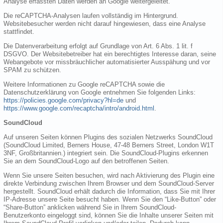
Analyse erfassten Daten werden an Google weitergeleitet.
Die reCAPTCHA-Analysen laufen vollständig im Hintergrund.
Websitebesucher werden nicht darauf hingewiesen, dass eine Analyse
stattfindet.
Die Datenverarbeitung erfolgt auf Grundlage von Art. 6 Abs. 1 lit. f
DSGVO. Der Websitebetreiber hat ein berechtigtes Interesse daran, seine
Webangebote vor missbräuchlicher automatisierter Ausspähung und vor
SPAM zu schützen.
Weitere Informationen zu Google reCAPTCHA sowie die
Datenschutzerklärung von Google entnehmen Sie folgenden Links:
https://policies.google.com/privacy?hl=de
und
https://www.google.com/recaptcha/intro/android.html
.
SoundCloud
Auf unseren Seiten können Plugins des sozialen Netzwerks SoundCloud
(SoundCloud Limited, Berners House, 47-48 Berners Street, London W1T
3NF, Großbritannien.) integriert sein. Die SoundCloud-Plugins erkennen
Sie an dem SoundCloud-Logo auf den betroffenen Seiten.
Wenn Sie unsere Seiten besuchen, wird nach Aktivierung des Plugin eine
direkte Verbindung zwischen Ihrem Browser und dem SoundCloud-Server
hergestellt. SoundCloud erhält dadurch die Information, dass Sie mit Ihrer
IP-Adresse unsere Seite besucht haben. Wenn Sie den “Like-Button” oder
“Share-Button” anklicken während Sie in Ihrem SoundCloud-
Benutzerkonto eingeloggt sind, können Sie die Inhalte unserer Seiten mit