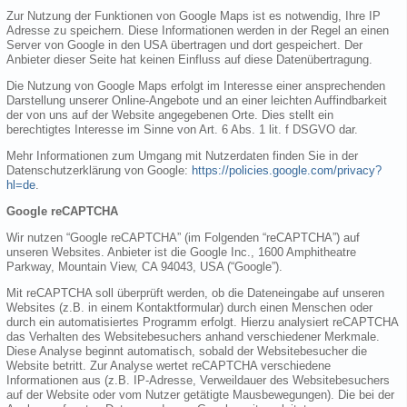
Zur Nutzung der Funktionen von Google Maps ist es notwendig, Ihre IP
Adresse zu speichern. Diese Informationen werden in der Regel an einen
Server von Google in den USA übertragen und dort gespeichert. Der
Anbieter dieser Seite hat keinen Einfluss auf diese Datenübertragung.
Die Nutzung von Google Maps erfolgt im Interesse einer ansprechenden
Darstellung unserer Online-Angebote und an einer leichten Auffindbarkeit
der von uns auf der Website angegebenen Orte. Dies stellt ein
berechtigtes Interesse im Sinne von Art. 6 Abs. 1 lit. f DSGVO dar.
Mehr Informationen zum Umgang mit Nutzerdaten finden Sie in der
Datenschutzerklärung von Google:
https://policies.google.com/privacy?
hl=de
.
Google reCAPTCHA
Wir nutzen “Google reCAPTCHA” (im Folgenden “reCAPTCHA”) auf
unseren Websites. Anbieter ist die Google Inc., 1600 Amphitheatre
Parkway, Mountain View, CA 94043, USA (“Google”).
Mit reCAPTCHA soll überprüft werden, ob die Dateneingabe auf unseren
Websites (z.B. in einem Kontaktformular) durch einen Menschen oder
durch ein automatisiertes Programm erfolgt. Hierzu analysiert reCAPTCHA
das Verhalten des Websitebesuchers anhand verschiedener Merkmale.
Diese Analyse beginnt automatisch, sobald der Websitebesucher die
Website betritt. Zur Analyse wertet reCAPTCHA verschiedene
Informationen aus (z.B. IP-Adresse, Verweildauer des Websitebesuchers
auf der Website oder vom Nutzer getätigte Mausbewegungen). Die bei der