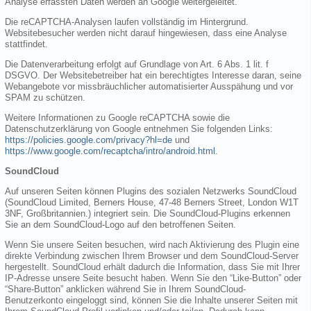
Analyse erfassten Daten werden an Google weitergeleitet.
Die reCAPTCHA-Analysen laufen vollständig im Hintergrund.
Websitebesucher werden nicht darauf hingewiesen, dass eine Analyse
stattfindet.
Die Datenverarbeitung erfolgt auf Grundlage von Art. 6 Abs. 1 lit. f
DSGVO. Der Websitebetreiber hat ein berechtigtes Interesse daran, seine
Webangebote vor missbräuchlicher automatisierter Ausspähung und vor
SPAM zu schützen.
Weitere Informationen zu Google reCAPTCHA sowie die
Datenschutzerklärung von Google entnehmen Sie folgenden Links:
https://policies.google.com/privacy?hl=de
und
https://www.google.com/recaptcha/intro/android.html
.
SoundCloud
Auf unseren Seiten können Plugins des sozialen Netzwerks SoundCloud
(SoundCloud Limited, Berners House, 47-48 Berners Street, London W1T
3NF, Großbritannien.) integriert sein. Die SoundCloud-Plugins erkennen
Sie an dem SoundCloud-Logo auf den betroffenen Seiten.
Wenn Sie unsere Seiten besuchen, wird nach Aktivierung des Plugin eine
direkte Verbindung zwischen Ihrem Browser und dem SoundCloud-Server
hergestellt. SoundCloud erhält dadurch die Information, dass Sie mit Ihrer
IP-Adresse unsere Seite besucht haben. Wenn Sie den “Like-Button” oder
“Share-Button” anklicken während Sie in Ihrem SoundCloud-
Benutzerkonto eingeloggt sind, können Sie die Inhalte unserer Seiten mit