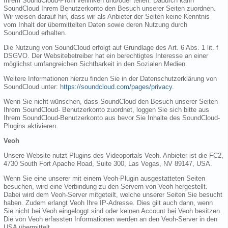
Ihrem SoundCloud-Profil verlinken und/oder teilen. Dadurch kann
SoundCloud Ihrem Benutzerkonto den Besuch unserer Seiten zuordnen.
Wir weisen darauf hin, dass wir als Anbieter der Seiten keine Kenntnis
vom Inhalt der übermittelten Daten sowie deren Nutzung durch
SoundCloud erhalten.
Die Nutzung von SoundCloud erfolgt auf Grundlage des Art. 6 Abs. 1 lit. f
DSGVO. Der Websitebetreiber hat ein berechtigtes Interesse an einer
möglichst umfangreichen Sichtbarkeit in den Sozialen Medien.
Weitere Informationen hierzu finden Sie in der Datenschutzerklärung von
SoundCloud unter:
https://soundcloud.com/pages/privacy
.
Wenn Sie nicht wünschen, dass SoundCloud den Besuch unserer Seiten
Ihrem SoundCloud- Benutzerkonto zuordnet, loggen Sie sich bitte aus
Ihrem SoundCloud-Benutzerkonto aus bevor Sie Inhalte des SoundCloud-
Plugins aktivieren.
Veoh
Unsere Website nutzt Plugins des Videoportals Veoh. Anbieter ist die FC2,
4730 South Fort Apache Road, Suite 300, Las Vegas, NV 89147, USA.
Wenn Sie eine unserer mit einem Veoh-Plugin ausgestatteten Seiten
besuchen, wird eine Verbindung zu den Servern von Veoh hergestellt.
Dabei wird dem Veoh-Server mitgeteilt, welche unserer Seiten Sie besucht
haben. Zudem erlangt Veoh Ihre IP-Adresse. Dies gilt auch dann, wenn
Sie nicht bei Veoh eingeloggt sind oder keinen Account bei Veoh besitzen.
Die von Veoh erfassten Informationen werden an den Veoh-Server in den
USA übermittelt.