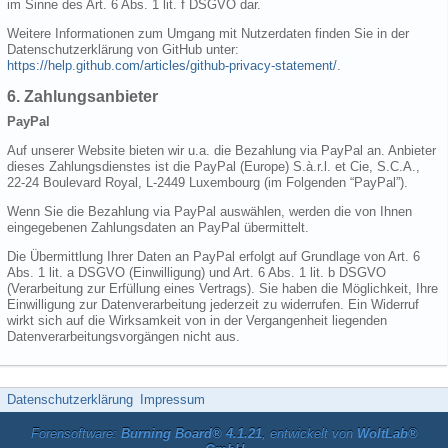
im Sinne des Art. 6 Abs. 1 lit. f DSGVO dar.
Weitere Informationen zum Umgang mit Nutzerdaten finden Sie in der
Datenschutzerklärung von GitHub unter:
https://help.github.com/articles/github-privacy-statement/
.
6. Zahlungsanbieter
PayPal
Auf unserer Website bieten wir u.a. die Bezahlung via PayPal an. Anbieter
dieses Zahlungsdienstes ist die PayPal (Europe) S.à.r.l. et Cie, S.C.A.,
22-24 Boulevard Royal, L-2449 Luxembourg (im Folgenden “PayPal”).
Wenn Sie die Bezahlung via PayPal auswählen, werden die von Ihnen
eingegebenen Zahlungsdaten an PayPal übermittelt.
Die Übermittlung Ihrer Daten an PayPal erfolgt auf Grundlage von Art. 6
Abs. 1 lit. a DSGVO (Einwilligung) und Art. 6 Abs. 1 lit. b DSGVO
(Verarbeitung zur Erfüllung eines Vertrags). Sie haben die Möglichkeit, Ihre
Einwilligung zur Datenverarbeitung jederzeit zu widerrufen. Ein Widerruf
wirkt sich auf die Wirksamkeit von in der Vergangenheit liegenden
Datenverarbeitungsvorgängen nicht aus.
Datenschutzerklärung
Impressum
Forensoftware:
Burning Board® 4.1.21
, entwickelt von
WoltLab®