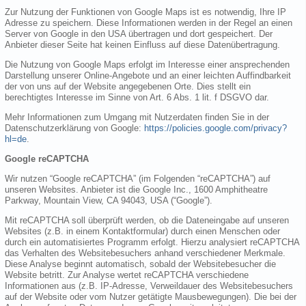
Zur Nutzung der Funktionen von Google Maps ist es notwendig, Ihre IP
Adresse zu speichern. Diese Informationen werden in der Regel an einen
Server von Google in den USA übertragen und dort gespeichert. Der
Anbieter dieser Seite hat keinen Einfluss auf diese Datenübertragung.
Die Nutzung von Google Maps erfolgt im Interesse einer ansprechenden
Darstellung unserer Online-Angebote und an einer leichten Auffindbarkeit
der von uns auf der Website angegebenen Orte. Dies stellt ein
berechtigtes Interesse im Sinne von Art. 6 Abs. 1 lit. f DSGVO dar.
Mehr Informationen zum Umgang mit Nutzerdaten finden Sie in der
Datenschutzerklärung von Google:
https://policies.google.com/privacy?
hl=de
.
Google reCAPTCHA
Wir nutzen “Google reCAPTCHA” (im Folgenden “reCAPTCHA”) auf
unseren Websites. Anbieter ist die Google Inc., 1600 Amphitheatre
Parkway, Mountain View, CA 94043, USA (“Google”).
Mit reCAPTCHA soll überprüft werden, ob die Dateneingabe auf unseren
Websites (z.B. in einem Kontaktformular) durch einen Menschen oder
durch ein automatisiertes Programm erfolgt. Hierzu analysiert reCAPTCHA
das Verhalten des Websitebesuchers anhand verschiedener Merkmale.
Diese Analyse beginnt automatisch, sobald der Websitebesucher die
Website betritt. Zur Analyse wertet reCAPTCHA verschiedene
Informationen aus (z.B. IP-Adresse, Verweildauer des Websitebesuchers
auf der Website oder vom Nutzer getätigte Mausbewegungen). Die bei der