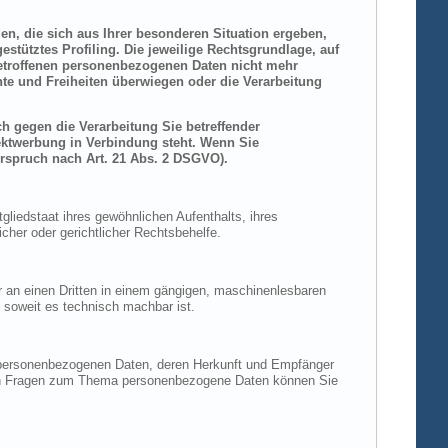
den, die sich aus Ihrer besonderen Situation ergeben,
stütztes Profiling. Die jeweilige Rechtsgrundlage, auf
betroffenen personenbezogenen Daten nicht mehr
hte und Freiheiten überwiegen oder die Verarbeitung
h gegen die Verarbeitung Sie betreffender
rektwerbung in Verbindung steht. Wenn Sie
rspruch nach Art. 21 Abs. 2 DSGVO).
liedstaat ihres gewöhnlichen Aufenthalts, ihres
her oder gerichtlicher Rechtsbehelfe.
der an einen Dritten in einem gängigen, maschinenlesbaren
, soweit es technisch machbar ist.
n personenbezogenen Daten, deren Herkunft und Empfänger
eren Fragen zum Thema personenbezogene Daten können Sie