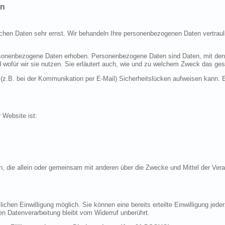
en
ichen Daten sehr ernst. Wir behandeln Ihre personenbezogenen Daten vertraul
nenbezogene Daten erhoben. Personenbezogene Daten sind Daten, mit denen S
d wofür wir sie nutzen. Sie erläutert auch, wie und zu welchem Zweck das ges
 (z.B. bei der Kommunikation per E-Mail) Sicherheitslücken aufweisen kann. E
r Website ist:
erson, die allein oder gemeinsam mit anderen über die Zwecke und Mittel der 
chen Einwilligung möglich. Sie können eine bereits erteilte Einwilligung jeder
en Datenverarbeitung bleibt vom Widerruf unberührt.