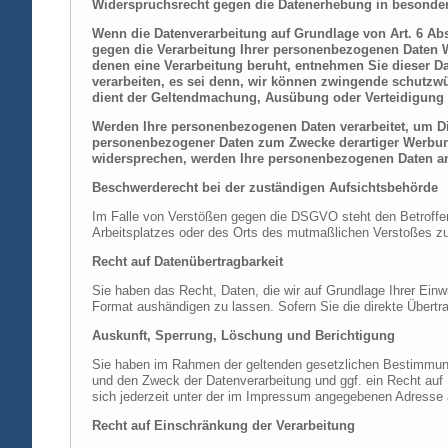
Widerspruchsrecht gegen die Datenerhebung in besonder
Wenn die Datenverarbeitung auf Grundlage von Art. 6 Abs.
gegen die Verarbeitung Ihrer personenbezogenen Daten Wi
denen eine Verarbeitung beruht, entnehmen Sie dieser D
verarbeiten, es sei denn, wir können zwingende schutzwü
dient der Geltendmachung, Ausübung oder Verteidigung 
Werden Ihre personenbezogenen Daten verarbeitet, um Dir
personenbezogener Daten zum Zwecke derartiger Werbung e
widersprechen, werden Ihre personenbezogenen Daten an
Beschwerderecht bei der zuständigen Aufsichtsbehörde
Im Falle von Verstößen gegen die DSGVO steht den Betroffene
Arbeitsplatzes oder des Orts des mutmaßlichen Verstoßes zu.
Recht auf Datenübertragbarkeit
Sie haben das Recht, Daten, die wir auf Grundlage Ihrer Einwi
Format aushändigen zu lassen. Sofern Sie die direkte Übertra
Auskunft, Sperrung, Löschung und Berichtigung
Sie haben im Rahmen der geltenden gesetzlichen Bestimmung
und den Zweck der Datenverarbeitung und ggf. ein Recht au
sich jederzeit unter der im Impressum angegebenen Adresse
Recht auf Einschränkung der Verarbeitung