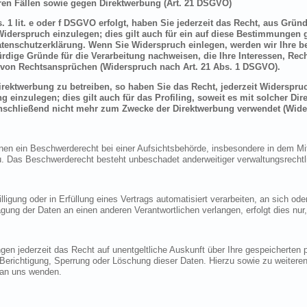
en Fällen sowie gegen Direktwerbung (Art. 21 DSGVO)
 1 lit. e oder f DSGVO erfolgt, haben Sie jederzeit das Recht, aus Grün
derspruch einzulegen; dies gilt auch für ein auf diese Bestimmungen ge
atenschutzerklärung. Wenn Sie Widerspruch einlegen, werden wir Ihre 
rdige Gründe für die Verarbeitung nachweisen, die Ihre Interessen, Rec
von Rechtsansprüchen (Widerspruch nach Art. 21 Abs. 1 DSGVO).
ektwerbung zu betreiben, so haben Sie das Recht, jederzeit Widerspruc
inzulegen; dies gilt auch für das Profiling, soweit es mit solcher Di
schließend nicht mehr zum Zwecke der Direktwerbung verwendet (Wide
n ein Beschwerderecht bei einer Aufsichtsbehörde, insbesondere in dem Mitg
 Das Beschwerderecht besteht unbeschadet anderweitiger verwaltungsrechtlic
lligung oder in Erfüllung eines Vertrags automatisiert verarbeiten, an sich o
gung der Daten an einen anderen Verantwortlichen verlangen, erfolgt dies nur
en jederzeit das Recht auf unentgeltliche Auskunft über Ihre gespeicherte
f Berichtigung, Sperrung oder Löschung dieser Daten. Hierzu sowie zu weit
 an uns wenden.