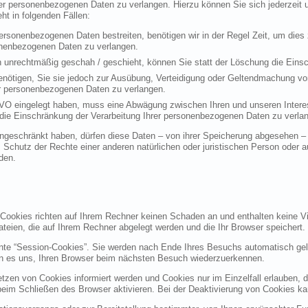
rer personenbezogenen Daten zu verlangen. Hierzu können Sie sich jederzei
t in folgenden Fällen:
personenbezogenen Daten bestreiten, benötigen wir in der Regel Zeit, um dies
sonenbezogenen Daten zu verlangen.
 unrechtmäßig geschah / geschieht, können Sie statt der Löschung die Einsc
nötigen, Sie sie jedoch zur Ausübung, Verteidigung oder Geltendmachung vo
er personenbezogenen Daten zu verlangen.
VO eingelegt haben, muss eine Abwägung zwischen Ihren und unseren Intere
die Einschränkung der Verarbeitung Ihrer personenbezogenen Daten zu verla
geschränkt haben, dürfen diese Daten – von ihrer Speicherung abgesehen – n
hutz der Rechte einer anderen natürlichen oder juristischen Person oder au
den.
 Cookies richten auf Ihrem Rechner keinen Schaden an und enthalten keine Vi
ateien, die auf Ihrem Rechner abgelegt werden und die Ihr Browser speichert.
nte “Session-Cookies”. Sie werden nach Ende Ihres Besuchs automatisch gel
en es uns, Ihren Browser beim nächsten Besuch wiederzuerkennen.
etzen von Cookies informiert werden und Cookies nur im Einzelfall erlauben, 
m Schließen des Browser aktivieren. Bei der Deaktivierung von Cookies kann