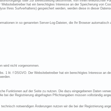
ionsvorgangs oder zur Bereitstellung bestimmter, von Ihnen erwünschter Funk
 Websitebetreiber hat ein berechtigtes Interesse an der Speicherung von Cooki
lyse Ihres Surfverhaltens) gespeichert werden, werden diese in dieser Datens
ormationen in so genannten Server-Log-Dateien, die Ihr Browser automatisch a
en wird nicht vorgenommen.
bs. 1 lit. f DSGVO. Der Websitebetreiber hat ein berechtigtes Interesse an de
 werden.
liche Funktionen auf der Seite zu nutzen. Die dazu eingegebenen Daten verw
 Die bei der Registrierung abgefragten Pflichtangaben müssen vollständig ang
 technisch notwendigen Änderungen nutzen wir die bei der Registrierung an