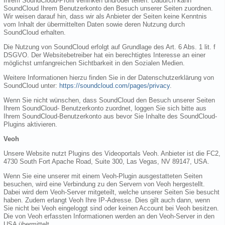
Ihrem SoundCloud-Profil verlinken und/oder teilen. Dadurch kann
SoundCloud Ihrem Benutzerkonto den Besuch unserer Seiten zuordnen.
Wir weisen darauf hin, dass wir als Anbieter der Seiten keine Kenntnis
vom Inhalt der übermittelten Daten sowie deren Nutzung durch
SoundCloud erhalten.
Die Nutzung von SoundCloud erfolgt auf Grundlage des Art. 6 Abs. 1 lit. f
DSGVO. Der Websitebetreiber hat ein berechtigtes Interesse an einer
möglichst umfangreichen Sichtbarkeit in den Sozialen Medien.
Weitere Informationen hierzu finden Sie in der Datenschutzerklärung von
SoundCloud unter:
https://soundcloud.com/pages/privacy
.
Wenn Sie nicht wünschen, dass SoundCloud den Besuch unserer Seiten
Ihrem SoundCloud- Benutzerkonto zuordnet, loggen Sie sich bitte aus
Ihrem SoundCloud-Benutzerkonto aus bevor Sie Inhalte des SoundCloud-
Plugins aktivieren.
Veoh
Unsere Website nutzt Plugins des Videoportals Veoh. Anbieter ist die FC2,
4730 South Fort Apache Road, Suite 300, Las Vegas, NV 89147, USA.
Wenn Sie eine unserer mit einem Veoh-Plugin ausgestatteten Seiten
besuchen, wird eine Verbindung zu den Servern von Veoh hergestellt.
Dabei wird dem Veoh-Server mitgeteilt, welche unserer Seiten Sie besucht
haben. Zudem erlangt Veoh Ihre IP-Adresse. Dies gilt auch dann, wenn
Sie nicht bei Veoh eingeloggt sind oder keinen Account bei Veoh besitzen.
Die von Veoh erfassten Informationen werden an den Veoh-Server in den
USA übermittelt.