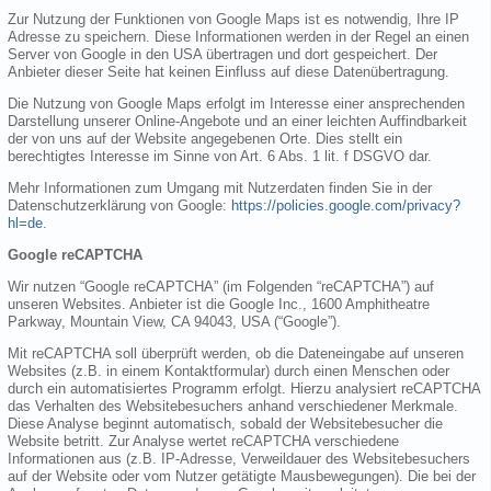
Zur Nutzung der Funktionen von Google Maps ist es notwendig, Ihre IP
Adresse zu speichern. Diese Informationen werden in der Regel an einen
Server von Google in den USA übertragen und dort gespeichert. Der
Anbieter dieser Seite hat keinen Einfluss auf diese Datenübertragung.
Die Nutzung von Google Maps erfolgt im Interesse einer ansprechenden
Darstellung unserer Online-Angebote und an einer leichten Auffindbarkeit
der von uns auf der Website angegebenen Orte. Dies stellt ein
berechtigtes Interesse im Sinne von Art. 6 Abs. 1 lit. f DSGVO dar.
Mehr Informationen zum Umgang mit Nutzerdaten finden Sie in der
Datenschutzerklärung von Google:
https://policies.google.com/privacy?
hl=de
.
Google reCAPTCHA
Wir nutzen “Google reCAPTCHA” (im Folgenden “reCAPTCHA”) auf
unseren Websites. Anbieter ist die Google Inc., 1600 Amphitheatre
Parkway, Mountain View, CA 94043, USA (“Google”).
Mit reCAPTCHA soll überprüft werden, ob die Dateneingabe auf unseren
Websites (z.B. in einem Kontaktformular) durch einen Menschen oder
durch ein automatisiertes Programm erfolgt. Hierzu analysiert reCAPTCHA
das Verhalten des Websitebesuchers anhand verschiedener Merkmale.
Diese Analyse beginnt automatisch, sobald der Websitebesucher die
Website betritt. Zur Analyse wertet reCAPTCHA verschiedene
Informationen aus (z.B. IP-Adresse, Verweildauer des Websitebesuchers
auf der Website oder vom Nutzer getätigte Mausbewegungen). Die bei der