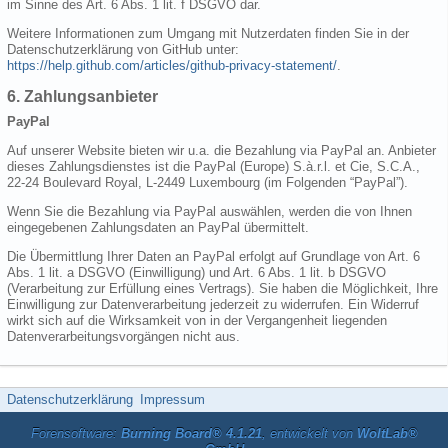
im Sinne des Art. 6 Abs. 1 lit. f DSGVO dar.
Weitere Informationen zum Umgang mit Nutzerdaten finden Sie in der
Datenschutzerklärung von GitHub unter:
https://help.github.com/articles/github-privacy-statement/
.
6. Zahlungsanbieter
PayPal
Auf unserer Website bieten wir u.a. die Bezahlung via PayPal an. Anbieter
dieses Zahlungsdienstes ist die PayPal (Europe) S.à.r.l. et Cie, S.C.A.,
22-24 Boulevard Royal, L-2449 Luxembourg (im Folgenden “PayPal”).
Wenn Sie die Bezahlung via PayPal auswählen, werden die von Ihnen
eingegebenen Zahlungsdaten an PayPal übermittelt.
Die Übermittlung Ihrer Daten an PayPal erfolgt auf Grundlage von Art. 6
Abs. 1 lit. a DSGVO (Einwilligung) und Art. 6 Abs. 1 lit. b DSGVO
(Verarbeitung zur Erfüllung eines Vertrags). Sie haben die Möglichkeit, Ihre
Einwilligung zur Datenverarbeitung jederzeit zu widerrufen. Ein Widerruf
wirkt sich auf die Wirksamkeit von in der Vergangenheit liegenden
Datenverarbeitungsvorgängen nicht aus.
Datenschutzerklärung
Impressum
Forensoftware:
Burning Board® 4.1.21
, entwickelt von
WoltLab®