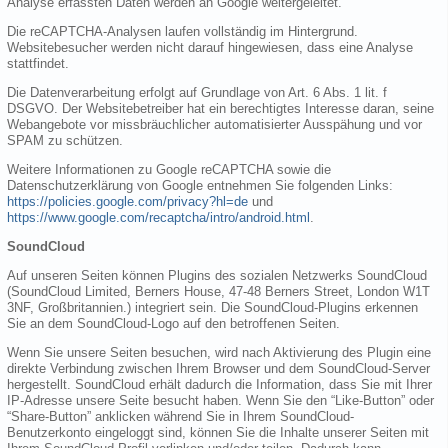
Analyse erfassten Daten werden an Google weitergeleitet.
Die reCAPTCHA-Analysen laufen vollständig im Hintergrund.
Websitebesucher werden nicht darauf hingewiesen, dass eine Analyse
stattfindet.
Die Datenverarbeitung erfolgt auf Grundlage von Art. 6 Abs. 1 lit. f
DSGVO. Der Websitebetreiber hat ein berechtigtes Interesse daran, seine
Webangebote vor missbräuchlicher automatisierter Ausspähung und vor
SPAM zu schützen.
Weitere Informationen zu Google reCAPTCHA sowie die
Datenschutzerklärung von Google entnehmen Sie folgenden Links:
https://policies.google.com/privacy?hl=de
und
https://www.google.com/recaptcha/intro/android.html
.
SoundCloud
Auf unseren Seiten können Plugins des sozialen Netzwerks SoundCloud
(SoundCloud Limited, Berners House, 47-48 Berners Street, London W1T
3NF, Großbritannien.) integriert sein. Die SoundCloud-Plugins erkennen
Sie an dem SoundCloud-Logo auf den betroffenen Seiten.
Wenn Sie unsere Seiten besuchen, wird nach Aktivierung des Plugin eine
direkte Verbindung zwischen Ihrem Browser und dem SoundCloud-Server
hergestellt. SoundCloud erhält dadurch die Information, dass Sie mit Ihrer
IP-Adresse unsere Seite besucht haben. Wenn Sie den “Like-Button” oder
“Share-Button” anklicken während Sie in Ihrem SoundCloud-
Benutzerkonto eingeloggt sind, können Sie die Inhalte unserer Seiten mit