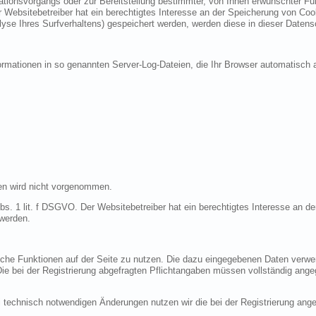
ionsvorgangs oder zur Bereitstellung bestimmter, von Ihnen erwünschter Funk
 Websitebetreiber hat ein berechtigtes Interesse an der Speicherung von Cooki
lyse Ihres Surfverhaltens) gespeichert werden, werden diese in dieser Datens
ormationen in so genannten Server-Log-Dateien, die Ihr Browser automatisch a
en wird nicht vorgenommen.
bs. 1 lit. f DSGVO. Der Websitebetreiber hat ein berechtigtes Interesse an de
 werden.
liche Funktionen auf der Seite zu nutzen. Die dazu eingegebenen Daten verw
 Die bei der Registrierung abgefragten Pflichtangaben müssen vollständig ang
 technisch notwendigen Änderungen nutzen wir die bei der Registrierung an