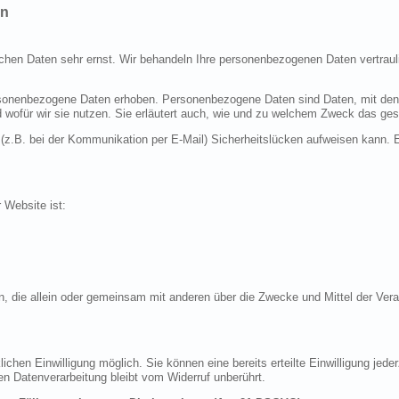
en
ichen Daten sehr ernst. Wir behandeln Ihre personenbezogenen Daten vertraul
nenbezogene Daten erhoben. Personenbezogene Daten sind Daten, mit denen S
d wofür wir sie nutzen. Sie erläutert auch, wie und zu welchem Zweck das ges
 (z.B. bei der Kommunikation per E-Mail) Sicherheitslücken aufweisen kann. E
r Website ist:
erson, die allein oder gemeinsam mit anderen über die Zwecke und Mittel der 
chen Einwilligung möglich. Sie können eine bereits erteilte Einwilligung jeder
en Datenverarbeitung bleibt vom Widerruf unberührt.