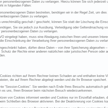
rer personenbezogenen Daten zu verlangen. Hierzu können Sie sich jederzei
t in folgenden Fällen:
personenbezogenen Daten bestreiten, benötigen wir in der Regel Zeit, um dies
sonenbezogenen Daten zu verlangen.
 unrechtmäßig geschah / geschieht, können Sie statt der Löschung die Einsc
nötigen, Sie sie jedoch zur Ausübung, Verteidigung oder Geltendmachung vo
er personenbezogenen Daten zu verlangen.
VO eingelegt haben, muss eine Abwägung zwischen Ihren und unseren Intere
die Einschränkung der Verarbeitung Ihrer personenbezogenen Daten zu verla
geschränkt haben, dürfen diese Daten – von ihrer Speicherung abgesehen – n
hutz der Rechte einer anderen natürlichen oder juristischen Person oder au
den.
 Cookies richten auf Ihrem Rechner keinen Schaden an und enthalten keine Vi
ateien, die auf Ihrem Rechner abgelegt werden und die Ihr Browser speichert.
nte “Session-Cookies”. Sie werden nach Ende Ihres Besuchs automatisch gel
en es uns, Ihren Browser beim nächsten Besuch wiederzuerkennen.
etzen von Cookies informiert werden und Cookies nur im Einzelfall erlauben, 
m Schließen des Browser aktivieren. Bei der Deaktivierung von Cookies kann