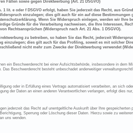
en Fällen sowie gegen Direktwerbung (Art. 21 DSGVO)
 1 lit. e oder f DSGVO erfolgt, haben Sie jederzeit das Recht, aus Grün
derspruch einzulegen; dies gilt auch für ein auf diese Bestimmungen ge
atenschutzerklärung. Wenn Sie Widerspruch einlegen, werden wir Ihre 
rdige Gründe für die Verarbeitung nachweisen, die Ihre Interessen, Rec
von Rechtsansprüchen (Widerspruch nach Art. 21 Abs. 1 DSGVO).
ektwerbung zu betreiben, so haben Sie das Recht, jederzeit Widerspruc
inzulegen; dies gilt auch für das Profiling, soweit es mit solcher Di
schließend nicht mehr zum Zwecke der Direktwerbung verwendet (Wide
n ein Beschwerderecht bei einer Aufsichtsbehörde, insbesondere in dem Mitg
 Das Beschwerderecht besteht unbeschadet anderweitiger verwaltungsrechtlic
lligung oder in Erfüllung eines Vertrags automatisiert verarbeiten, an sich o
gung der Daten an einen anderen Verantwortlichen verlangen, erfolgt dies nur
en jederzeit das Recht auf unentgeltliche Auskunft über Ihre gespeicherte
f Berichtigung, Sperrung oder Löschung dieser Daten. Hierzu sowie zu weit
 an uns wenden.