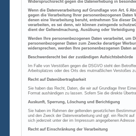
Widerspruchsrecht gegen die Datenerhebung in besonder
Wenn die Datenverarbeitung auf Grundlage von Art. 6 Abs.
gegen die Verarbeitung Ihrer personenbezogenen Daten Wi
denen eine Verarbeitung beruht, entnehmen Sie dieser D
verarbeiten, es sei denn, wir können zwingende schutzwü
dient der Geltendmachung, Ausübung oder Verteidigung 
Werden Ihre personenbezogenen Daten verarbeitet, um Dir
personenbezogener Daten zum Zwecke derartiger Werbung e
widersprechen, werden Ihre personenbezogenen Daten an
Beschwerderecht bei der zuständigen Aufsichtsbehörde
Im Falle von Verstößen gegen die DSGVO steht den Betroffene
Arbeitsplatzes oder des Orts des mutmaßlichen Verstoßes zu.
Recht auf Datenübertragbarkeit
Sie haben das Recht, Daten, die wir auf Grundlage Ihrer Einwi
Format aushändigen zu lassen. Sofern Sie die direkte Übertra
Auskunft, Sperrung, Löschung und Berichtigung
Sie haben im Rahmen der geltenden gesetzlichen Bestimmung
und den Zweck der Datenverarbeitung und ggf. ein Recht au
sich jederzeit unter der im Impressum angegebenen Adresse
Recht auf Einschränkung der Verarbeitung