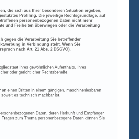
den, die sich aus Ihrer besonderen Situation ergeben,
stütztes Profiling. Die jeweilige Rechtsgrundlage, auf
betroffenen personenbezogenen Daten nicht mehr
hte und Freiheiten überwiegen oder die Verarbeitung
h gegen die Verarbeitung Sie betreffender
rektwerbung in Verbindung steht. Wenn Sie
rspruch nach Art. 21 Abs. 2 DSGVO).
liedstaat ihres gewöhnlichen Aufenthalts, ihres
her oder gerichtlicher Rechtsbehelfe.
der an einen Dritten in einem gängigen, maschinenlesbaren
, soweit es technisch machbar ist.
n personenbezogenen Daten, deren Herkunft und Empfänger
eren Fragen zum Thema personenbezogene Daten können Sie