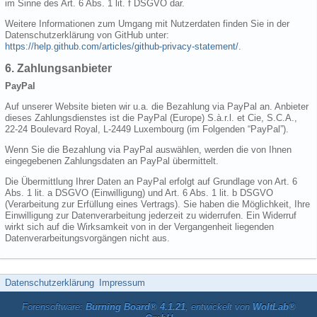
im Sinne des Art. 6 Abs. 1 lit. f DSGVO dar.
Weitere Informationen zum Umgang mit Nutzerdaten finden Sie in der
Datenschutzerklärung von GitHub unter:
https://help.github.com/articles/github-privacy-statement/
.
6. Zahlungsanbieter
PayPal
Auf unserer Website bieten wir u.a. die Bezahlung via PayPal an. Anbieter
dieses Zahlungsdienstes ist die PayPal (Europe) S.à.r.l. et Cie, S.C.A.,
22-24 Boulevard Royal, L-2449 Luxembourg (im Folgenden “PayPal”).
Wenn Sie die Bezahlung via PayPal auswählen, werden die von Ihnen
eingegebenen Zahlungsdaten an PayPal übermittelt.
Die Übermittlung Ihrer Daten an PayPal erfolgt auf Grundlage von Art. 6
Abs. 1 lit. a DSGVO (Einwilligung) und Art. 6 Abs. 1 lit. b DSGVO
(Verarbeitung zur Erfüllung eines Vertrags). Sie haben die Möglichkeit, Ihre
Einwilligung zur Datenverarbeitung jederzeit zu widerrufen. Ein Widerruf
wirkt sich auf die Wirksamkeit von in der Vergangenheit liegenden
Datenverarbeitungsvorgängen nicht aus.
Datenschutzerklärung
Impressum
Forensoftware:
Burning Board® 4.1.21
, entwickelt von
WoltLab®