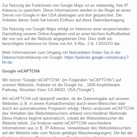
Zur Nutzung der Funktionen von Google Maps ist es notwendig, Ihre IP
Adresse zu speichern. Diese Informationen werden in der Regel an einen
Server von Google in den USA übertragen und dort gespeichert. Der
Anbieter dieser Seite hat keinen Einfluss auf diese Datenübertragung.
Die Nutzung von Google Maps erfolgt im Interesse einer ansprechenden
Darstellung unserer Online-Angebote und an einer leichten Auffindbarkeit
der von uns auf der Website angegebenen Orte. Dies stellt ein
berechtigtes Interesse im Sinne von Art. 6 Abs. 1 lit. f DSGVO dar.
Mehr Informationen zum Umgang mit Nutzerdaten finden Sie in der
Datenschutzerklärung von Google:
https://policies.google.com/privacy?
hl=de
.
Google reCAPTCHA
Wir nutzen “Google reCAPTCHA” (im Folgenden “reCAPTCHA”) auf
unseren Websites. Anbieter ist die Google Inc., 1600 Amphitheatre
Parkway, Mountain View, CA 94043, USA (“Google”).
Mit reCAPTCHA soll überprüft werden, ob die Dateneingabe auf unseren
Websites (z.B. in einem Kontaktformular) durch einen Menschen oder
durch ein automatisiertes Programm erfolgt. Hierzu analysiert reCAPTCHA
das Verhalten des Websitebesuchers anhand verschiedener Merkmale.
Diese Analyse beginnt automatisch, sobald der Websitebesucher die
Website betritt. Zur Analyse wertet reCAPTCHA verschiedene
Informationen aus (z.B. IP-Adresse, Verweildauer des Websitebesuchers
auf der Website oder vom Nutzer getätigte Mausbewegungen). Die bei der