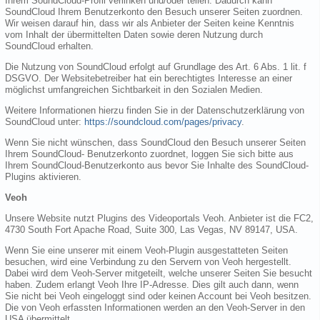
Ihrem SoundCloud-Profil verlinken und/oder teilen. Dadurch kann
SoundCloud Ihrem Benutzerkonto den Besuch unserer Seiten zuordnen.
Wir weisen darauf hin, dass wir als Anbieter der Seiten keine Kenntnis
vom Inhalt der übermittelten Daten sowie deren Nutzung durch
SoundCloud erhalten.
Die Nutzung von SoundCloud erfolgt auf Grundlage des Art. 6 Abs. 1 lit. f
DSGVO. Der Websitebetreiber hat ein berechtigtes Interesse an einer
möglichst umfangreichen Sichtbarkeit in den Sozialen Medien.
Weitere Informationen hierzu finden Sie in der Datenschutzerklärung von
SoundCloud unter:
https://soundcloud.com/pages/privacy
.
Wenn Sie nicht wünschen, dass SoundCloud den Besuch unserer Seiten
Ihrem SoundCloud- Benutzerkonto zuordnet, loggen Sie sich bitte aus
Ihrem SoundCloud-Benutzerkonto aus bevor Sie Inhalte des SoundCloud-
Plugins aktivieren.
Veoh
Unsere Website nutzt Plugins des Videoportals Veoh. Anbieter ist die FC2,
4730 South Fort Apache Road, Suite 300, Las Vegas, NV 89147, USA.
Wenn Sie eine unserer mit einem Veoh-Plugin ausgestatteten Seiten
besuchen, wird eine Verbindung zu den Servern von Veoh hergestellt.
Dabei wird dem Veoh-Server mitgeteilt, welche unserer Seiten Sie besucht
haben. Zudem erlangt Veoh Ihre IP-Adresse. Dies gilt auch dann, wenn
Sie nicht bei Veoh eingeloggt sind oder keinen Account bei Veoh besitzen.
Die von Veoh erfassten Informationen werden an den Veoh-Server in den
USA übermittelt.