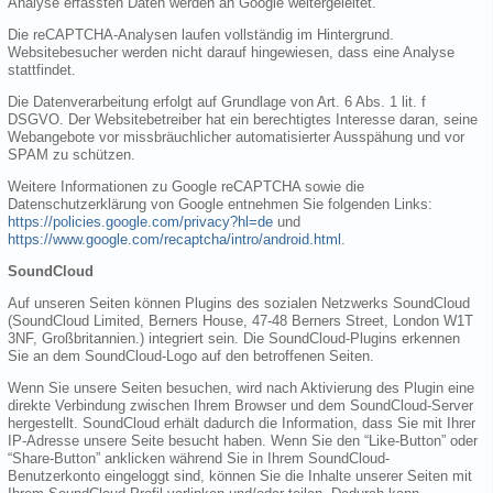
Analyse erfassten Daten werden an Google weitergeleitet.
Die reCAPTCHA-Analysen laufen vollständig im Hintergrund.
Websitebesucher werden nicht darauf hingewiesen, dass eine Analyse
stattfindet.
Die Datenverarbeitung erfolgt auf Grundlage von Art. 6 Abs. 1 lit. f
DSGVO. Der Websitebetreiber hat ein berechtigtes Interesse daran, seine
Webangebote vor missbräuchlicher automatisierter Ausspähung und vor
SPAM zu schützen.
Weitere Informationen zu Google reCAPTCHA sowie die
Datenschutzerklärung von Google entnehmen Sie folgenden Links:
https://policies.google.com/privacy?hl=de
und
https://www.google.com/recaptcha/intro/android.html
.
SoundCloud
Auf unseren Seiten können Plugins des sozialen Netzwerks SoundCloud
(SoundCloud Limited, Berners House, 47-48 Berners Street, London W1T
3NF, Großbritannien.) integriert sein. Die SoundCloud-Plugins erkennen
Sie an dem SoundCloud-Logo auf den betroffenen Seiten.
Wenn Sie unsere Seiten besuchen, wird nach Aktivierung des Plugin eine
direkte Verbindung zwischen Ihrem Browser und dem SoundCloud-Server
hergestellt. SoundCloud erhält dadurch die Information, dass Sie mit Ihrer
IP-Adresse unsere Seite besucht haben. Wenn Sie den “Like-Button” oder
“Share-Button” anklicken während Sie in Ihrem SoundCloud-
Benutzerkonto eingeloggt sind, können Sie die Inhalte unserer Seiten mit