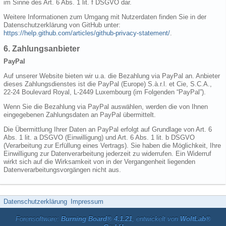
im Sinne des Art. 6 Abs. 1 lit. f DSGVO dar.
Weitere Informationen zum Umgang mit Nutzerdaten finden Sie in der
Datenschutzerklärung von GitHub unter:
https://help.github.com/articles/github-privacy-statement/
.
6. Zahlungsanbieter
PayPal
Auf unserer Website bieten wir u.a. die Bezahlung via PayPal an. Anbieter
dieses Zahlungsdienstes ist die PayPal (Europe) S.à.r.l. et Cie, S.C.A.,
22-24 Boulevard Royal, L-2449 Luxembourg (im Folgenden “PayPal”).
Wenn Sie die Bezahlung via PayPal auswählen, werden die von Ihnen
eingegebenen Zahlungsdaten an PayPal übermittelt.
Die Übermittlung Ihrer Daten an PayPal erfolgt auf Grundlage von Art. 6
Abs. 1 lit. a DSGVO (Einwilligung) und Art. 6 Abs. 1 lit. b DSGVO
(Verarbeitung zur Erfüllung eines Vertrags). Sie haben die Möglichkeit, Ihre
Einwilligung zur Datenverarbeitung jederzeit zu widerrufen. Ein Widerruf
wirkt sich auf die Wirksamkeit von in der Vergangenheit liegenden
Datenverarbeitungsvorgängen nicht aus.
Datenschutzerklärung
Impressum
Forensoftware:
Burning Board® 4.1.21
, entwickelt von
WoltLab®