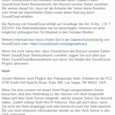
Ihrem SoundCloud-Profil verlinken und/oder teilen. Dadurch kann
SoundCloud Ihrem Benutzerkonto den Besuch unserer Seiten zuordnen.
Wir weisen darauf hin, dass wir als Anbieter der Seiten keine Kenntnis
vom Inhalt der übermittelten Daten sowie deren Nutzung durch
SoundCloud erhalten.
Die Nutzung von SoundCloud erfolgt auf Grundlage des Art. 6 Abs. 1 lit. f
DSGVO. Der Websitebetreiber hat ein berechtigtes Interesse an einer
möglichst umfangreichen Sichtbarkeit in den Sozialen Medien.
Weitere Informationen hierzu finden Sie in der Datenschutzerklärung von
SoundCloud unter:
https://soundcloud.com/pages/privacy
.
Wenn Sie nicht wünschen, dass SoundCloud den Besuch unserer Seiten
Ihrem SoundCloud- Benutzerkonto zuordnet, loggen Sie sich bitte aus
Ihrem SoundCloud-Benutzerkonto aus bevor Sie Inhalte des SoundCloud-
Plugins aktivieren.
Veoh
Unsere Website nutzt Plugins des Videoportals Veoh. Anbieter ist die FC2,
4730 South Fort Apache Road, Suite 300, Las Vegas, NV 89147, USA.
Wenn Sie eine unserer mit einem Veoh-Plugin ausgestatteten Seiten
besuchen, wird eine Verbindung zu den Servern von Veoh hergestellt.
Dabei wird dem Veoh-Server mitgeteilt, welche unserer Seiten Sie besucht
haben. Zudem erlangt Veoh Ihre IP-Adresse. Dies gilt auch dann, wenn
Sie nicht bei Veoh eingeloggt sind oder keinen Account bei Veoh besitzen.
Die von Veoh erfassten Informationen werden an den Veoh-Server in den
USA übermittelt.