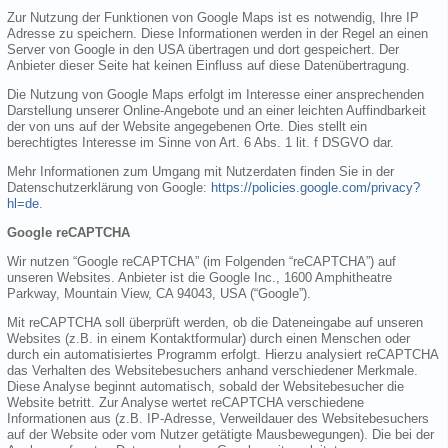
Zur Nutzung der Funktionen von Google Maps ist es notwendig, Ihre IP
Adresse zu speichern. Diese Informationen werden in der Regel an einen
Server von Google in den USA übertragen und dort gespeichert. Der
Anbieter dieser Seite hat keinen Einfluss auf diese Datenübertragung.
Die Nutzung von Google Maps erfolgt im Interesse einer ansprechenden
Darstellung unserer Online-Angebote und an einer leichten Auffindbarkeit
der von uns auf der Website angegebenen Orte. Dies stellt ein
berechtigtes Interesse im Sinne von Art. 6 Abs. 1 lit. f DSGVO dar.
Mehr Informationen zum Umgang mit Nutzerdaten finden Sie in der
Datenschutzerklärung von Google:
https://policies.google.com/privacy?
hl=de
.
Google reCAPTCHA
Wir nutzen “Google reCAPTCHA” (im Folgenden “reCAPTCHA”) auf
unseren Websites. Anbieter ist die Google Inc., 1600 Amphitheatre
Parkway, Mountain View, CA 94043, USA (“Google”).
Mit reCAPTCHA soll überprüft werden, ob die Dateneingabe auf unseren
Websites (z.B. in einem Kontaktformular) durch einen Menschen oder
durch ein automatisiertes Programm erfolgt. Hierzu analysiert reCAPTCHA
das Verhalten des Websitebesuchers anhand verschiedener Merkmale.
Diese Analyse beginnt automatisch, sobald der Websitebesucher die
Website betritt. Zur Analyse wertet reCAPTCHA verschiedene
Informationen aus (z.B. IP-Adresse, Verweildauer des Websitebesuchers
auf der Website oder vom Nutzer getätigte Mausbewegungen). Die bei der