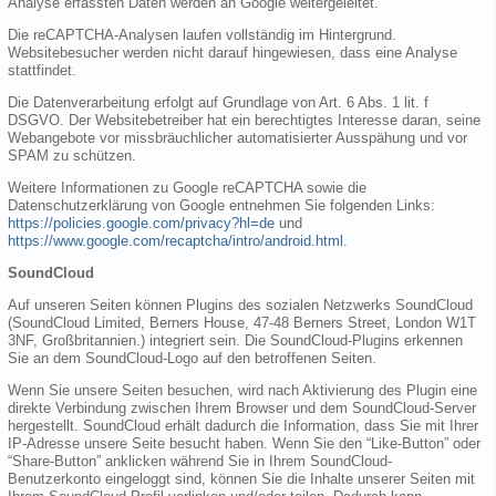
Analyse erfassten Daten werden an Google weitergeleitet.
Die reCAPTCHA-Analysen laufen vollständig im Hintergrund.
Websitebesucher werden nicht darauf hingewiesen, dass eine Analyse
stattfindet.
Die Datenverarbeitung erfolgt auf Grundlage von Art. 6 Abs. 1 lit. f
DSGVO. Der Websitebetreiber hat ein berechtigtes Interesse daran, seine
Webangebote vor missbräuchlicher automatisierter Ausspähung und vor
SPAM zu schützen.
Weitere Informationen zu Google reCAPTCHA sowie die
Datenschutzerklärung von Google entnehmen Sie folgenden Links:
https://policies.google.com/privacy?hl=de
und
https://www.google.com/recaptcha/intro/android.html
.
SoundCloud
Auf unseren Seiten können Plugins des sozialen Netzwerks SoundCloud
(SoundCloud Limited, Berners House, 47-48 Berners Street, London W1T
3NF, Großbritannien.) integriert sein. Die SoundCloud-Plugins erkennen
Sie an dem SoundCloud-Logo auf den betroffenen Seiten.
Wenn Sie unsere Seiten besuchen, wird nach Aktivierung des Plugin eine
direkte Verbindung zwischen Ihrem Browser und dem SoundCloud-Server
hergestellt. SoundCloud erhält dadurch die Information, dass Sie mit Ihrer
IP-Adresse unsere Seite besucht haben. Wenn Sie den “Like-Button” oder
“Share-Button” anklicken während Sie in Ihrem SoundCloud-
Benutzerkonto eingeloggt sind, können Sie die Inhalte unserer Seiten mit