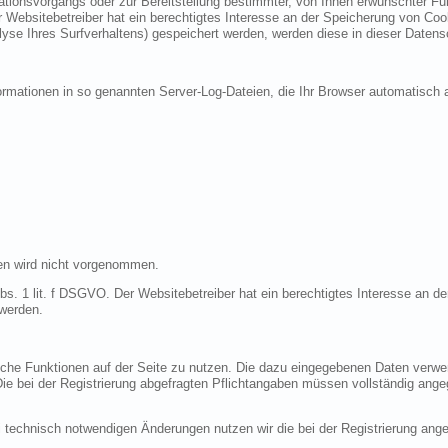
ionsvorgangs oder zur Bereitstellung bestimmter, von Ihnen erwünschter Funk
 Websitebetreiber hat ein berechtigtes Interesse an der Speicherung von Cooki
lyse Ihres Surfverhaltens) gespeichert werden, werden diese in dieser Datens
ormationen in so genannten Server-Log-Dateien, die Ihr Browser automatisch a
en wird nicht vorgenommen.
bs. 1 lit. f DSGVO. Der Websitebetreiber hat ein berechtigtes Interesse an de
 werden.
liche Funktionen auf der Seite zu nutzen. Die dazu eingegebenen Daten verw
 Die bei der Registrierung abgefragten Pflichtangaben müssen vollständig ang
 technisch notwendigen Änderungen nutzen wir die bei der Registrierung an