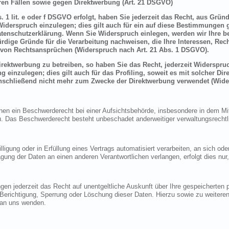
en Fällen sowie gegen Direktwerbung (Art. 21 DSGVO)
 1 lit. e oder f DSGVO erfolgt, haben Sie jederzeit das Recht, aus Grün
derspruch einzulegen; dies gilt auch für ein auf diese Bestimmungen ge
atenschutzerklärung. Wenn Sie Widerspruch einlegen, werden wir Ihre 
rdige Gründe für die Verarbeitung nachweisen, die Ihre Interessen, Rec
von Rechtsansprüchen (Widerspruch nach Art. 21 Abs. 1 DSGVO).
ektwerbung zu betreiben, so haben Sie das Recht, jederzeit Widerspruc
inzulegen; dies gilt auch für das Profiling, soweit es mit solcher Di
schließend nicht mehr zum Zwecke der Direktwerbung verwendet (Wide
n ein Beschwerderecht bei einer Aufsichtsbehörde, insbesondere in dem Mitg
 Das Beschwerderecht besteht unbeschadet anderweitiger verwaltungsrechtlic
lligung oder in Erfüllung eines Vertrags automatisiert verarbeiten, an sich o
gung der Daten an einen anderen Verantwortlichen verlangen, erfolgt dies nur
en jederzeit das Recht auf unentgeltliche Auskunft über Ihre gespeicherte
f Berichtigung, Sperrung oder Löschung dieser Daten. Hierzu sowie zu weit
 an uns wenden.