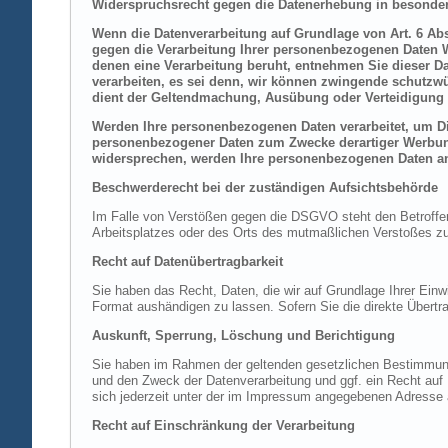
Widerspruchsrecht gegen die Datenerhebung in besonder
Wenn die Datenverarbeitung auf Grundlage von Art. 6 Abs.
gegen die Verarbeitung Ihrer personenbezogenen Daten Wi
denen eine Verarbeitung beruht, entnehmen Sie dieser D
verarbeiten, es sei denn, wir können zwingende schutzwü
dient der Geltendmachung, Ausübung oder Verteidigung 
Werden Ihre personenbezogenen Daten verarbeitet, um Dir
personenbezogener Daten zum Zwecke derartiger Werbung e
widersprechen, werden Ihre personenbezogenen Daten an
Beschwerderecht bei der zuständigen Aufsichtsbehörde
Im Falle von Verstößen gegen die DSGVO steht den Betroffene
Arbeitsplatzes oder des Orts des mutmaßlichen Verstoßes zu.
Recht auf Datenübertragbarkeit
Sie haben das Recht, Daten, die wir auf Grundlage Ihrer Einwi
Format aushändigen zu lassen. Sofern Sie die direkte Übertra
Auskunft, Sperrung, Löschung und Berichtigung
Sie haben im Rahmen der geltenden gesetzlichen Bestimmung
und den Zweck der Datenverarbeitung und ggf. ein Recht au
sich jederzeit unter der im Impressum angegebenen Adresse
Recht auf Einschränkung der Verarbeitung