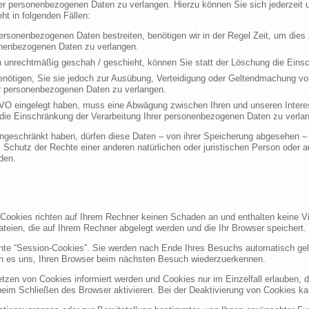
rer personenbezogenen Daten zu verlangen. Hierzu können Sie sich jederzei
t in folgenden Fällen:
personenbezogenen Daten bestreiten, benötigen wir in der Regel Zeit, um dies
sonenbezogenen Daten zu verlangen.
 unrechtmäßig geschah / geschieht, können Sie statt der Löschung die Einsc
nötigen, Sie sie jedoch zur Ausübung, Verteidigung oder Geltendmachung vo
er personenbezogenen Daten zu verlangen.
VO eingelegt haben, muss eine Abwägung zwischen Ihren und unseren Intere
die Einschränkung der Verarbeitung Ihrer personenbezogenen Daten zu verla
geschränkt haben, dürfen diese Daten – von ihrer Speicherung abgesehen – n
hutz der Rechte einer anderen natürlichen oder juristischen Person oder au
den.
 Cookies richten auf Ihrem Rechner keinen Schaden an und enthalten keine Vi
ateien, die auf Ihrem Rechner abgelegt werden und die Ihr Browser speichert.
nte “Session-Cookies”. Sie werden nach Ende Ihres Besuchs automatisch gel
en es uns, Ihren Browser beim nächsten Besuch wiederzuerkennen.
etzen von Cookies informiert werden und Cookies nur im Einzelfall erlauben, 
m Schließen des Browser aktivieren. Bei der Deaktivierung von Cookies kann