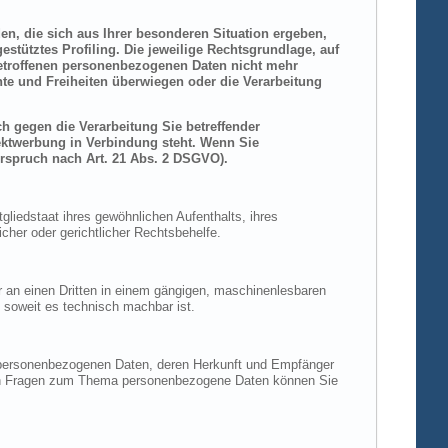
den, die sich aus Ihrer besonderen Situation ergeben,
stütztes Profiling. Die jeweilige Rechtsgrundlage, auf
betroffenen personenbezogenen Daten nicht mehr
hte und Freiheiten überwiegen oder die Verarbeitung
h gegen die Verarbeitung Sie betreffender
rektwerbung in Verbindung steht. Wenn Sie
rspruch nach Art. 21 Abs. 2 DSGVO).
liedstaat ihres gewöhnlichen Aufenthalts, ihres
her oder gerichtlicher Rechtsbehelfe.
der an einen Dritten in einem gängigen, maschinenlesbaren
, soweit es technisch machbar ist.
n personenbezogenen Daten, deren Herkunft und Empfänger
eren Fragen zum Thema personenbezogene Daten können Sie