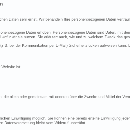
en
ichen Daten sehr ernst. Wir behandeln Ihre personenbezogenen Daten vertraul
nenbezogene Daten erhoben. Personenbezogene Daten sind Daten, mit denen S
d wofür wir sie nutzen. Sie erläutert auch, wie und zu welchem Zweck das ges
 (z.B. bei der Kommunikation per E-Mail) Sicherheitslücken aufweisen kann. E
r Website ist:
erson, die allein oder gemeinsam mit anderen über die Zwecke und Mittel der 
chen Einwilligung möglich. Sie können eine bereits erteilte Einwilligung jeder
en Datenverarbeitung bleibt vom Widerruf unberührt.