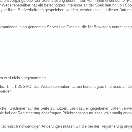
ionsvorgangs oder zur Bereitstellung bestimmter, von Ihnen erwünschter Funk
 Websitebetreiber hat ein berechtigtes Interesse an der Speicherung von Cooki
lyse Ihres Surfverhaltens) gespeichert werden, werden diese in dieser Datens
ormationen in so genannten Server-Log-Dateien, die Ihr Browser automatisch a
en wird nicht vorgenommen.
bs. 1 lit. f DSGVO. Der Websitebetreiber hat ein berechtigtes Interesse an de
 werden.
liche Funktionen auf der Seite zu nutzen. Die dazu eingegebenen Daten verw
 Die bei der Registrierung abgefragten Pflichtangaben müssen vollständig ang
 technisch notwendigen Änderungen nutzen wir die bei der Registrierung an