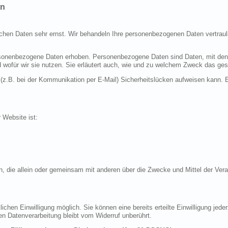
en
ichen Daten sehr ernst. Wir behandeln Ihre personenbezogenen Daten vertraul
nenbezogene Daten erhoben. Personenbezogene Daten sind Daten, mit denen S
d wofür wir sie nutzen. Sie erläutert auch, wie und zu welchem Zweck das ges
 (z.B. bei der Kommunikation per E-Mail) Sicherheitslücken aufweisen kann. E
r Website ist:
erson, die allein oder gemeinsam mit anderen über die Zwecke und Mittel der 
chen Einwilligung möglich. Sie können eine bereits erteilte Einwilligung jeder
en Datenverarbeitung bleibt vom Widerruf unberührt.