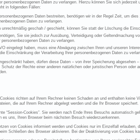
rer personenbezogenen Daten zu verlangen. Hierzu können Sie sich jederzei
t in folgenden Fällen:
personenbezogenen Daten bestreiten, benötigen wir in der Regel Zeit, um dies
sonenbezogenen Daten zu verlangen.
 unrechtmäßig geschah / geschieht, können Sie statt der Löschung die Einsc
nötigen, Sie sie jedoch zur Ausübung, Verteidigung oder Geltendmachung vo
er personenbezogenen Daten zu verlangen.
VO eingelegt haben, muss eine Abwägung zwischen Ihren und unseren Intere
die Einschränkung der Verarbeitung Ihrer personenbezogenen Daten zu verla
geschränkt haben, dürfen diese Daten – von ihrer Speicherung abgesehen – n
hutz der Rechte einer anderen natürlichen oder juristischen Person oder au
den.
 Cookies richten auf Ihrem Rechner keinen Schaden an und enthalten keine Vi
ateien, die auf Ihrem Rechner abgelegt werden und die Ihr Browser speichert.
nte “Session-Cookies”. Sie werden nach Ende Ihres Besuchs automatisch gel
en es uns, Ihren Browser beim nächsten Besuch wiederzuerkennen.
etzen von Cookies informiert werden und Cookies nur im Einzelfall erlauben, 
m Schließen des Browser aktivieren. Bei der Deaktivierung von Cookies kann