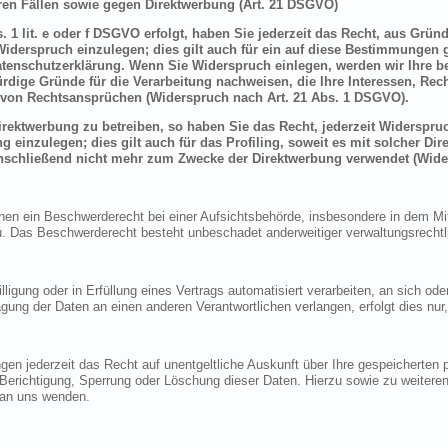
en Fällen sowie gegen Direktwerbung (Art. 21 DSGVO)
 1 lit. e oder f DSGVO erfolgt, haben Sie jederzeit das Recht, aus Grün
derspruch einzulegen; dies gilt auch für ein auf diese Bestimmungen ge
atenschutzerklärung. Wenn Sie Widerspruch einlegen, werden wir Ihre 
rdige Gründe für die Verarbeitung nachweisen, die Ihre Interessen, Rec
von Rechtsansprüchen (Widerspruch nach Art. 21 Abs. 1 DSGVO).
ektwerbung zu betreiben, so haben Sie das Recht, jederzeit Widerspruc
inzulegen; dies gilt auch für das Profiling, soweit es mit solcher Di
schließend nicht mehr zum Zwecke der Direktwerbung verwendet (Wide
n ein Beschwerderecht bei einer Aufsichtsbehörde, insbesondere in dem Mitg
 Das Beschwerderecht besteht unbeschadet anderweitiger verwaltungsrechtlic
lligung oder in Erfüllung eines Vertrags automatisiert verarbeiten, an sich o
gung der Daten an einen anderen Verantwortlichen verlangen, erfolgt dies nur
en jederzeit das Recht auf unentgeltliche Auskunft über Ihre gespeicherte
f Berichtigung, Sperrung oder Löschung dieser Daten. Hierzu sowie zu weit
 an uns wenden.