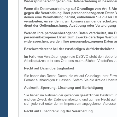
Widerspruchsrecht gegen die Datenerhebung in besonder
Wenn die Datenverarbeitung auf Grundlage von Art. 6 Abs.
gegen die Verarbeitung Ihrer personenbezogenen Daten Wi
denen eine Verarbeitung beruht, entnehmen Sie dieser D
verarbeiten, es sei denn, wir können zwingende schutzwü
dient der Geltendmachung, Ausübung oder Verteidigung 
Werden Ihre personenbezogenen Daten verarbeitet, um Dir
personenbezogener Daten zum Zwecke derartiger Werbung e
widersprechen, werden Ihre personenbezogenen Daten an
Beschwerderecht bei der zuständigen Aufsichtsbehörde
Im Falle von Verstößen gegen die DSGVO steht den Betroffene
Arbeitsplatzes oder des Orts des mutmaßlichen Verstoßes zu.
Recht auf Datenübertragbarkeit
Sie haben das Recht, Daten, die wir auf Grundlage Ihrer Einwi
Format aushändigen zu lassen. Sofern Sie die direkte Übertra
Auskunft, Sperrung, Löschung und Berichtigung
Sie haben im Rahmen der geltenden gesetzlichen Bestimmung
und den Zweck der Datenverarbeitung und ggf. ein Recht au
sich jederzeit unter der im Impressum angegebenen Adresse
Recht auf Einschränkung der Verarbeitung