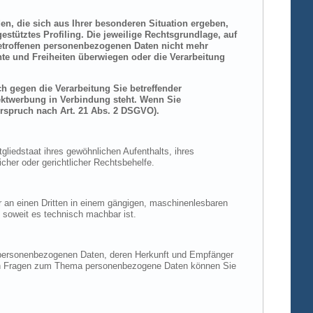
den, die sich aus Ihrer besonderen Situation ergeben,
stütztes Profiling. Die jeweilige Rechtsgrundlage, auf
betroffenen personenbezogenen Daten nicht mehr
hte und Freiheiten überwiegen oder die Verarbeitung
h gegen die Verarbeitung Sie betreffender
rektwerbung in Verbindung steht. Wenn Sie
rspruch nach Art. 21 Abs. 2 DSGVO).
liedstaat ihres gewöhnlichen Aufenthalts, ihres
her oder gerichtlicher Rechtsbehelfe.
der an einen Dritten in einem gängigen, maschinenlesbaren
, soweit es technisch machbar ist.
n personenbezogenen Daten, deren Herkunft und Empfänger
eren Fragen zum Thema personenbezogene Daten können Sie