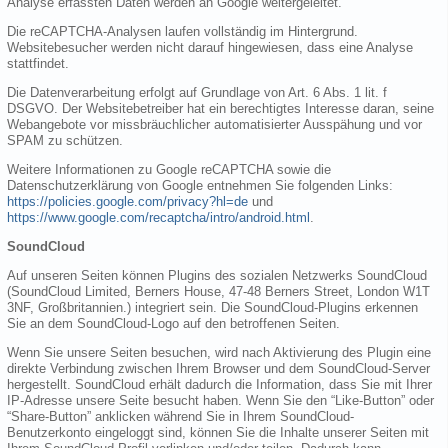
Analyse erfassten Daten werden an Google weitergeleitet.
Die reCAPTCHA-Analysen laufen vollständig im Hintergrund.
Websitebesucher werden nicht darauf hingewiesen, dass eine Analyse
stattfindet.
Die Datenverarbeitung erfolgt auf Grundlage von Art. 6 Abs. 1 lit. f
DSGVO. Der Websitebetreiber hat ein berechtigtes Interesse daran, seine
Webangebote vor missbräuchlicher automatisierter Ausspähung und vor
SPAM zu schützen.
Weitere Informationen zu Google reCAPTCHA sowie die
Datenschutzerklärung von Google entnehmen Sie folgenden Links:
https://policies.google.com/privacy?hl=de
und
https://www.google.com/recaptcha/intro/android.html
.
SoundCloud
Auf unseren Seiten können Plugins des sozialen Netzwerks SoundCloud
(SoundCloud Limited, Berners House, 47-48 Berners Street, London W1T
3NF, Großbritannien.) integriert sein. Die SoundCloud-Plugins erkennen
Sie an dem SoundCloud-Logo auf den betroffenen Seiten.
Wenn Sie unsere Seiten besuchen, wird nach Aktivierung des Plugin eine
direkte Verbindung zwischen Ihrem Browser und dem SoundCloud-Server
hergestellt. SoundCloud erhält dadurch die Information, dass Sie mit Ihrer
IP-Adresse unsere Seite besucht haben. Wenn Sie den “Like-Button” oder
“Share-Button” anklicken während Sie in Ihrem SoundCloud-
Benutzerkonto eingeloggt sind, können Sie die Inhalte unserer Seiten mit