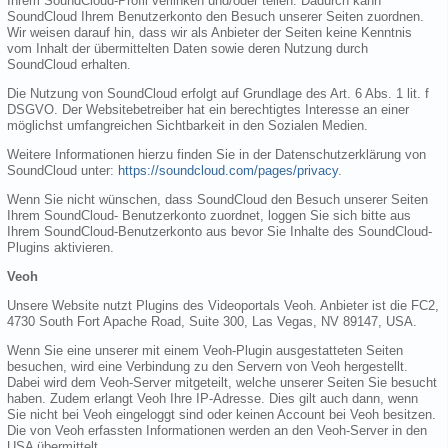
Ihrem SoundCloud-Profil verlinken und/oder teilen. Dadurch kann
SoundCloud Ihrem Benutzerkonto den Besuch unserer Seiten zuordnen.
Wir weisen darauf hin, dass wir als Anbieter der Seiten keine Kenntnis
vom Inhalt der übermittelten Daten sowie deren Nutzung durch
SoundCloud erhalten.
Die Nutzung von SoundCloud erfolgt auf Grundlage des Art. 6 Abs. 1 lit. f
DSGVO. Der Websitebetreiber hat ein berechtigtes Interesse an einer
möglichst umfangreichen Sichtbarkeit in den Sozialen Medien.
Weitere Informationen hierzu finden Sie in der Datenschutzerklärung von
SoundCloud unter:
https://soundcloud.com/pages/privacy
.
Wenn Sie nicht wünschen, dass SoundCloud den Besuch unserer Seiten
Ihrem SoundCloud- Benutzerkonto zuordnet, loggen Sie sich bitte aus
Ihrem SoundCloud-Benutzerkonto aus bevor Sie Inhalte des SoundCloud-
Plugins aktivieren.
Veoh
Unsere Website nutzt Plugins des Videoportals Veoh. Anbieter ist die FC2,
4730 South Fort Apache Road, Suite 300, Las Vegas, NV 89147, USA.
Wenn Sie eine unserer mit einem Veoh-Plugin ausgestatteten Seiten
besuchen, wird eine Verbindung zu den Servern von Veoh hergestellt.
Dabei wird dem Veoh-Server mitgeteilt, welche unserer Seiten Sie besucht
haben. Zudem erlangt Veoh Ihre IP-Adresse. Dies gilt auch dann, wenn
Sie nicht bei Veoh eingeloggt sind oder keinen Account bei Veoh besitzen.
Die von Veoh erfassten Informationen werden an den Veoh-Server in den
USA übermittelt.