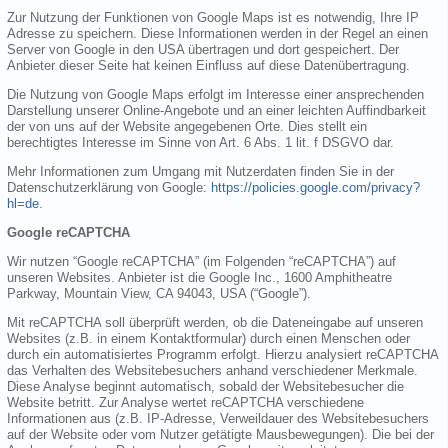
Zur Nutzung der Funktionen von Google Maps ist es notwendig, Ihre IP
Adresse zu speichern. Diese Informationen werden in der Regel an einen
Server von Google in den USA übertragen und dort gespeichert. Der
Anbieter dieser Seite hat keinen Einfluss auf diese Datenübertragung.
Die Nutzung von Google Maps erfolgt im Interesse einer ansprechenden
Darstellung unserer Online-Angebote und an einer leichten Auffindbarkeit
der von uns auf der Website angegebenen Orte. Dies stellt ein
berechtigtes Interesse im Sinne von Art. 6 Abs. 1 lit. f DSGVO dar.
Mehr Informationen zum Umgang mit Nutzerdaten finden Sie in der
Datenschutzerklärung von Google:
https://policies.google.com/privacy?
hl=de
.
Google reCAPTCHA
Wir nutzen “Google reCAPTCHA” (im Folgenden “reCAPTCHA”) auf
unseren Websites. Anbieter ist die Google Inc., 1600 Amphitheatre
Parkway, Mountain View, CA 94043, USA (“Google”).
Mit reCAPTCHA soll überprüft werden, ob die Dateneingabe auf unseren
Websites (z.B. in einem Kontaktformular) durch einen Menschen oder
durch ein automatisiertes Programm erfolgt. Hierzu analysiert reCAPTCHA
das Verhalten des Websitebesuchers anhand verschiedener Merkmale.
Diese Analyse beginnt automatisch, sobald der Websitebesucher die
Website betritt. Zur Analyse wertet reCAPTCHA verschiedene
Informationen aus (z.B. IP-Adresse, Verweildauer des Websitebesuchers
auf der Website oder vom Nutzer getätigte Mausbewegungen). Die bei der