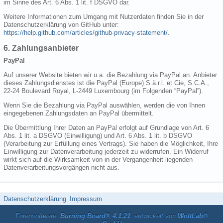
im Sinne des Art. 6 Abs. 1 lit. f DSGVO dar.
Weitere Informationen zum Umgang mit Nutzerdaten finden Sie in der
Datenschutzerklärung von GitHub unter:
https://help.github.com/articles/github-privacy-statement/
.
6. Zahlungsanbieter
PayPal
Auf unserer Website bieten wir u.a. die Bezahlung via PayPal an. Anbieter
dieses Zahlungsdienstes ist die PayPal (Europe) S.à.r.l. et Cie, S.C.A.,
22-24 Boulevard Royal, L-2449 Luxembourg (im Folgenden “PayPal”).
Wenn Sie die Bezahlung via PayPal auswählen, werden die von Ihnen
eingegebenen Zahlungsdaten an PayPal übermittelt.
Die Übermittlung Ihrer Daten an PayPal erfolgt auf Grundlage von Art. 6
Abs. 1 lit. a DSGVO (Einwilligung) und Art. 6 Abs. 1 lit. b DSGVO
(Verarbeitung zur Erfüllung eines Vertrags). Sie haben die Möglichkeit, Ihre
Einwilligung zur Datenverarbeitung jederzeit zu widerrufen. Ein Widerruf
wirkt sich auf die Wirksamkeit von in der Vergangenheit liegenden
Datenverarbeitungsvorgängen nicht aus.
Datenschutzerklärung
Impressum
Forensoftware:
Burning Board® 4.1.21
, entwickelt von
WoltLab®