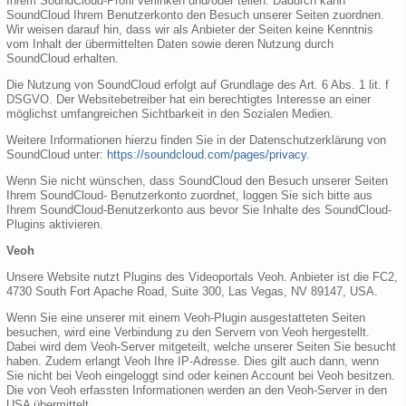
Ihrem SoundCloud-Profil verlinken und/oder teilen. Dadurch kann
SoundCloud Ihrem Benutzerkonto den Besuch unserer Seiten zuordnen.
Wir weisen darauf hin, dass wir als Anbieter der Seiten keine Kenntnis
vom Inhalt der übermittelten Daten sowie deren Nutzung durch
SoundCloud erhalten.
Die Nutzung von SoundCloud erfolgt auf Grundlage des Art. 6 Abs. 1 lit. f
DSGVO. Der Websitebetreiber hat ein berechtigtes Interesse an einer
möglichst umfangreichen Sichtbarkeit in den Sozialen Medien.
Weitere Informationen hierzu finden Sie in der Datenschutzerklärung von
SoundCloud unter:
https://soundcloud.com/pages/privacy
.
Wenn Sie nicht wünschen, dass SoundCloud den Besuch unserer Seiten
Ihrem SoundCloud- Benutzerkonto zuordnet, loggen Sie sich bitte aus
Ihrem SoundCloud-Benutzerkonto aus bevor Sie Inhalte des SoundCloud-
Plugins aktivieren.
Veoh
Unsere Website nutzt Plugins des Videoportals Veoh. Anbieter ist die FC2,
4730 South Fort Apache Road, Suite 300, Las Vegas, NV 89147, USA.
Wenn Sie eine unserer mit einem Veoh-Plugin ausgestatteten Seiten
besuchen, wird eine Verbindung zu den Servern von Veoh hergestellt.
Dabei wird dem Veoh-Server mitgeteilt, welche unserer Seiten Sie besucht
haben. Zudem erlangt Veoh Ihre IP-Adresse. Dies gilt auch dann, wenn
Sie nicht bei Veoh eingeloggt sind oder keinen Account bei Veoh besitzen.
Die von Veoh erfassten Informationen werden an den Veoh-Server in den
USA übermittelt.