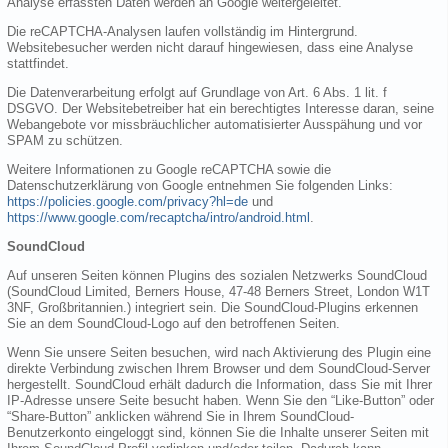
Analyse erfassten Daten werden an Google weitergeleitet.
Die reCAPTCHA-Analysen laufen vollständig im Hintergrund.
Websitebesucher werden nicht darauf hingewiesen, dass eine Analyse
stattfindet.
Die Datenverarbeitung erfolgt auf Grundlage von Art. 6 Abs. 1 lit. f
DSGVO. Der Websitebetreiber hat ein berechtigtes Interesse daran, seine
Webangebote vor missbräuchlicher automatisierter Ausspähung und vor
SPAM zu schützen.
Weitere Informationen zu Google reCAPTCHA sowie die
Datenschutzerklärung von Google entnehmen Sie folgenden Links:
https://policies.google.com/privacy?hl=de
und
https://www.google.com/recaptcha/intro/android.html
.
SoundCloud
Auf unseren Seiten können Plugins des sozialen Netzwerks SoundCloud
(SoundCloud Limited, Berners House, 47-48 Berners Street, London W1T
3NF, Großbritannien.) integriert sein. Die SoundCloud-Plugins erkennen
Sie an dem SoundCloud-Logo auf den betroffenen Seiten.
Wenn Sie unsere Seiten besuchen, wird nach Aktivierung des Plugin eine
direkte Verbindung zwischen Ihrem Browser und dem SoundCloud-Server
hergestellt. SoundCloud erhält dadurch die Information, dass Sie mit Ihrer
IP-Adresse unsere Seite besucht haben. Wenn Sie den “Like-Button” oder
“Share-Button” anklicken während Sie in Ihrem SoundCloud-
Benutzerkonto eingeloggt sind, können Sie die Inhalte unserer Seiten mit