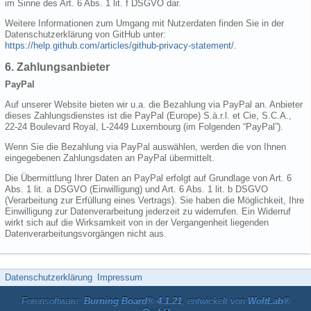
im Sinne des Art. 6 Abs. 1 lit. f DSGVO dar.
Weitere Informationen zum Umgang mit Nutzerdaten finden Sie in der
Datenschutzerklärung von GitHub unter:
https://help.github.com/articles/github-privacy-statement/
.
6. Zahlungsanbieter
PayPal
Auf unserer Website bieten wir u.a. die Bezahlung via PayPal an. Anbieter
dieses Zahlungsdienstes ist die PayPal (Europe) S.à.r.l. et Cie, S.C.A.,
22-24 Boulevard Royal, L-2449 Luxembourg (im Folgenden “PayPal”).
Wenn Sie die Bezahlung via PayPal auswählen, werden die von Ihnen
eingegebenen Zahlungsdaten an PayPal übermittelt.
Die Übermittlung Ihrer Daten an PayPal erfolgt auf Grundlage von Art. 6
Abs. 1 lit. a DSGVO (Einwilligung) und Art. 6 Abs. 1 lit. b DSGVO
(Verarbeitung zur Erfüllung eines Vertrags). Sie haben die Möglichkeit, Ihre
Einwilligung zur Datenverarbeitung jederzeit zu widerrufen. Ein Widerruf
wirkt sich auf die Wirksamkeit von in der Vergangenheit liegenden
Datenverarbeitungsvorgängen nicht aus.
Datenschutzerklärung
Impressum
Forensoftware:
Burning Board® 4.1.21
, entwickelt von
WoltLab®