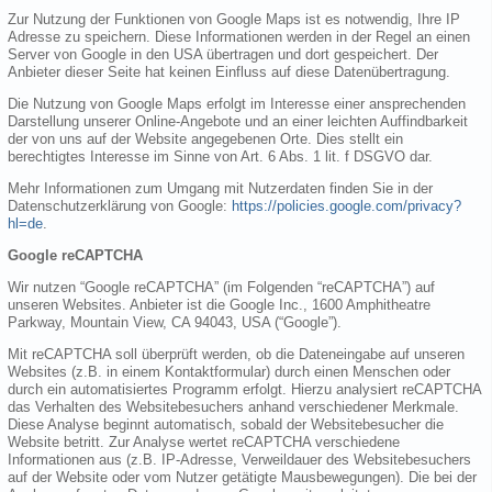
Zur Nutzung der Funktionen von Google Maps ist es notwendig, Ihre IP
Adresse zu speichern. Diese Informationen werden in der Regel an einen
Server von Google in den USA übertragen und dort gespeichert. Der
Anbieter dieser Seite hat keinen Einfluss auf diese Datenübertragung.
Die Nutzung von Google Maps erfolgt im Interesse einer ansprechenden
Darstellung unserer Online-Angebote und an einer leichten Auffindbarkeit
der von uns auf der Website angegebenen Orte. Dies stellt ein
berechtigtes Interesse im Sinne von Art. 6 Abs. 1 lit. f DSGVO dar.
Mehr Informationen zum Umgang mit Nutzerdaten finden Sie in der
Datenschutzerklärung von Google:
https://policies.google.com/privacy?
hl=de
.
Google reCAPTCHA
Wir nutzen “Google reCAPTCHA” (im Folgenden “reCAPTCHA”) auf
unseren Websites. Anbieter ist die Google Inc., 1600 Amphitheatre
Parkway, Mountain View, CA 94043, USA (“Google”).
Mit reCAPTCHA soll überprüft werden, ob die Dateneingabe auf unseren
Websites (z.B. in einem Kontaktformular) durch einen Menschen oder
durch ein automatisiertes Programm erfolgt. Hierzu analysiert reCAPTCHA
das Verhalten des Websitebesuchers anhand verschiedener Merkmale.
Diese Analyse beginnt automatisch, sobald der Websitebesucher die
Website betritt. Zur Analyse wertet reCAPTCHA verschiedene
Informationen aus (z.B. IP-Adresse, Verweildauer des Websitebesuchers
auf der Website oder vom Nutzer getätigte Mausbewegungen). Die bei der