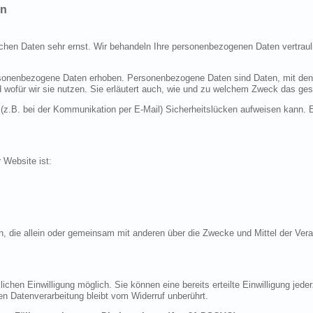
en
ichen Daten sehr ernst. Wir behandeln Ihre personenbezogenen Daten vertraul
nenbezogene Daten erhoben. Personenbezogene Daten sind Daten, mit denen S
d wofür wir sie nutzen. Sie erläutert auch, wie und zu welchem Zweck das ges
 (z.B. bei der Kommunikation per E-Mail) Sicherheitslücken aufweisen kann. E
r Website ist:
erson, die allein oder gemeinsam mit anderen über die Zwecke und Mittel der 
chen Einwilligung möglich. Sie können eine bereits erteilte Einwilligung jeder
en Datenverarbeitung bleibt vom Widerruf unberührt.