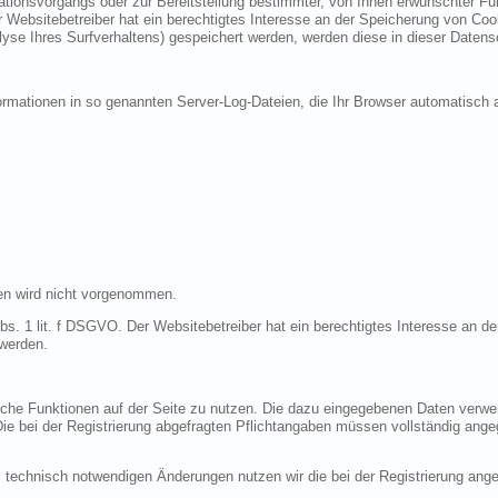
ionsvorgangs oder zur Bereitstellung bestimmter, von Ihnen erwünschter Funk
 Websitebetreiber hat ein berechtigtes Interesse an der Speicherung von Cooki
lyse Ihres Surfverhaltens) gespeichert werden, werden diese in dieser Datens
ormationen in so genannten Server-Log-Dateien, die Ihr Browser automatisch a
en wird nicht vorgenommen.
bs. 1 lit. f DSGVO. Der Websitebetreiber hat ein berechtigtes Interesse an de
 werden.
liche Funktionen auf der Seite zu nutzen. Die dazu eingegebenen Daten verw
 Die bei der Registrierung abgefragten Pflichtangaben müssen vollständig ang
 technisch notwendigen Änderungen nutzen wir die bei der Registrierung an