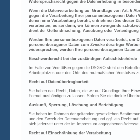
Widerspruchsrecht gegen die Datenerhebung in besonder
Wenn die Datenverarbeitung auf Grundlage von Art. 6 Abs.
gegen die Verarbeitung Ihrer personenbezogenen Daten Wi
denen eine Verarbeitung beruht, entnehmen Sie dieser D
verarbeiten, es sei denn, wir können zwingende schutzwü
dient der Geltendmachung, Ausübung oder Verteidigung 
Werden Ihre personenbezogenen Daten verarbeitet, um Dir
personenbezogener Daten zum Zwecke derartiger Werbung e
widersprechen, werden Ihre personenbezogenen Daten an
Beschwerderecht bei der zuständigen Aufsichtsbehörde
Im Falle von Verstößen gegen die DSGVO steht den Betroffene
Arbeitsplatzes oder des Orts des mutmaßlichen Verstoßes zu.
Recht auf Datenübertragbarkeit
Sie haben das Recht, Daten, die wir auf Grundlage Ihrer Einwi
Format aushändigen zu lassen. Sofern Sie die direkte Übertra
Auskunft, Sperrung, Löschung und Berichtigung
Sie haben im Rahmen der geltenden gesetzlichen Bestimmung
und den Zweck der Datenverarbeitung und ggf. ein Recht au
sich jederzeit unter der im Impressum angegebenen Adresse
Recht auf Einschränkung der Verarbeitung