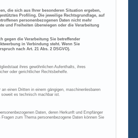
den, die sich aus Ihrer besonderen Situation ergeben,
stütztes Profiling. Die jeweilige Rechtsgrundlage, auf
betroffenen personenbezogenen Daten nicht mehr
hte und Freiheiten überwiegen oder die Verarbeitung
h gegen die Verarbeitung Sie betreffender
rektwerbung in Verbindung steht. Wenn Sie
rspruch nach Art. 21 Abs. 2 DSGVO).
liedstaat ihres gewöhnlichen Aufenthalts, ihres
her oder gerichtlicher Rechtsbehelfe.
der an einen Dritten in einem gängigen, maschinenlesbaren
, soweit es technisch machbar ist.
n personenbezogenen Daten, deren Herkunft und Empfänger
eren Fragen zum Thema personenbezogene Daten können Sie