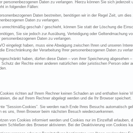
rer personenbezogenen Daten zu verlangen. Hierzu können Sie sich jederzei
t in folgenden Fällen:
personenbezogenen Daten bestreiten, benötigen wir in der Regel Zeit, um dies
sonenbezogenen Daten zu verlangen.
 unrechtmäßig geschah / geschieht, können Sie statt der Löschung die Einsc
nötigen, Sie sie jedoch zur Ausübung, Verteidigung oder Geltendmachung vo
er personenbezogenen Daten zu verlangen.
VO eingelegt haben, muss eine Abwägung zwischen Ihren und unseren Intere
die Einschränkung der Verarbeitung Ihrer personenbezogenen Daten zu verla
geschränkt haben, dürfen diese Daten – von ihrer Speicherung abgesehen – n
hutz der Rechte einer anderen natürlichen oder juristischen Person oder au
den.
 Cookies richten auf Ihrem Rechner keinen Schaden an und enthalten keine Vi
ateien, die auf Ihrem Rechner abgelegt werden und die Ihr Browser speichert.
nte “Session-Cookies”. Sie werden nach Ende Ihres Besuchs automatisch gel
en es uns, Ihren Browser beim nächsten Besuch wiederzuerkennen.
etzen von Cookies informiert werden und Cookies nur im Einzelfall erlauben, 
m Schließen des Browser aktivieren. Bei der Deaktivierung von Cookies kann