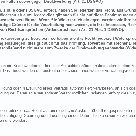
en Fällen sowie gegen Direktwerbung (Art. 21 DSGVO)
 1 lit. e oder f DSGVO erfolgt, haben Sie jederzeit das Recht, aus Grün
derspruch einzulegen; dies gilt auch für ein auf diese Bestimmungen ge
atenschutzerklärung. Wenn Sie Widerspruch einlegen, werden wir Ihre 
rdige Gründe für die Verarbeitung nachweisen, die Ihre Interessen, Rec
von Rechtsansprüchen (Widerspruch nach Art. 21 Abs. 1 DSGVO).
ektwerbung zu betreiben, so haben Sie das Recht, jederzeit Widerspruc
inzulegen; dies gilt auch für das Profiling, soweit es mit solcher Di
schließend nicht mehr zum Zwecke der Direktwerbung verwendet (Wide
n ein Beschwerderecht bei einer Aufsichtsbehörde, insbesondere in dem Mitg
 Das Beschwerderecht besteht unbeschadet anderweitiger verwaltungsrechtlic
lligung oder in Erfüllung eines Vertrags automatisiert verarbeiten, an sich o
gung der Daten an einen anderen Verantwortlichen verlangen, erfolgt dies nur
en jederzeit das Recht auf unentgeltliche Auskunft über Ihre gespeicherte
f Berichtigung, Sperrung oder Löschung dieser Daten. Hierzu sowie zu weit
 an uns wenden.