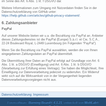
im Sinne des Art. 6 Abs. 1 lit. f DSGVO dar.
Weitere Informationen zum Umgang mit Nutzerdaten finden Sie in der
Datenschutzerklärung von GitHub unter:
https://help.github.com/articles/github-privacy-statement/
.
6. Zahlungsanbieter
PayPal
Auf unserer Website bieten wir u.a. die Bezahlung via PayPal an. Anbieter
dieses Zahlungsdienstes ist die PayPal (Europe) S.à.r.l. et Cie, S.C.A.,
22-24 Boulevard Royal, L-2449 Luxembourg (im Folgenden “PayPal”).
Wenn Sie die Bezahlung via PayPal auswählen, werden die von Ihnen
eingegebenen Zahlungsdaten an PayPal übermittelt.
Die Übermittlung Ihrer Daten an PayPal erfolgt auf Grundlage von Art. 6
Abs. 1 lit. a DSGVO (Einwilligung) und Art. 6 Abs. 1 lit. b DSGVO
(Verarbeitung zur Erfüllung eines Vertrags). Sie haben die Möglichkeit, Ihre
Einwilligung zur Datenverarbeitung jederzeit zu widerrufen. Ein Widerruf
wirkt sich auf die Wirksamkeit von in der Vergangenheit liegenden
Datenverarbeitungsvorgängen nicht aus.
Datenschutzerklärung
Impressum
Forensoftware:
Burning Board® 4.1.21
, entwickelt von
WoltLab®