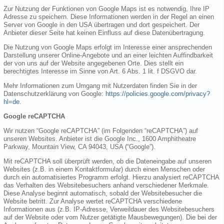
Zur Nutzung der Funktionen von Google Maps ist es notwendig, Ihre IP
Adresse zu speichern. Diese Informationen werden in der Regel an einen
Server von Google in den USA übertragen und dort gespeichert. Der
Anbieter dieser Seite hat keinen Einfluss auf diese Datenübertragung.
Die Nutzung von Google Maps erfolgt im Interesse einer ansprechenden
Darstellung unserer Online-Angebote und an einer leichten Auffindbarkeit
der von uns auf der Website angegebenen Orte. Dies stellt ein
berechtigtes Interesse im Sinne von Art. 6 Abs. 1 lit. f DSGVO dar.
Mehr Informationen zum Umgang mit Nutzerdaten finden Sie in der
Datenschutzerklärung von Google:
https://policies.google.com/privacy?
hl=de
.
Google reCAPTCHA
Wir nutzen “Google reCAPTCHA” (im Folgenden “reCAPTCHA”) auf
unseren Websites. Anbieter ist die Google Inc., 1600 Amphitheatre
Parkway, Mountain View, CA 94043, USA (“Google”).
Mit reCAPTCHA soll überprüft werden, ob die Dateneingabe auf unseren
Websites (z.B. in einem Kontaktformular) durch einen Menschen oder
durch ein automatisiertes Programm erfolgt. Hierzu analysiert reCAPTCHA
das Verhalten des Websitebesuchers anhand verschiedener Merkmale.
Diese Analyse beginnt automatisch, sobald der Websitebesucher die
Website betritt. Zur Analyse wertet reCAPTCHA verschiedene
Informationen aus (z.B. IP-Adresse, Verweildauer des Websitebesuchers
auf der Website oder vom Nutzer getätigte Mausbewegungen). Die bei der