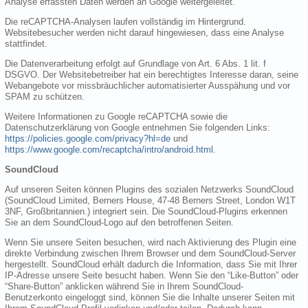
Analyse erfassten Daten werden an Google weitergeleitet.
Die reCAPTCHA-Analysen laufen vollständig im Hintergrund.
Websitebesucher werden nicht darauf hingewiesen, dass eine Analyse
stattfindet.
Die Datenverarbeitung erfolgt auf Grundlage von Art. 6 Abs. 1 lit. f
DSGVO. Der Websitebetreiber hat ein berechtigtes Interesse daran, seine
Webangebote vor missbräuchlicher automatisierter Ausspähung und vor
SPAM zu schützen.
Weitere Informationen zu Google reCAPTCHA sowie die
Datenschutzerklärung von Google entnehmen Sie folgenden Links:
https://policies.google.com/privacy?hl=de
und
https://www.google.com/recaptcha/intro/android.html
.
SoundCloud
Auf unseren Seiten können Plugins des sozialen Netzwerks SoundCloud
(SoundCloud Limited, Berners House, 47-48 Berners Street, London W1T
3NF, Großbritannien.) integriert sein. Die SoundCloud-Plugins erkennen
Sie an dem SoundCloud-Logo auf den betroffenen Seiten.
Wenn Sie unsere Seiten besuchen, wird nach Aktivierung des Plugin eine
direkte Verbindung zwischen Ihrem Browser und dem SoundCloud-Server
hergestellt. SoundCloud erhält dadurch die Information, dass Sie mit Ihrer
IP-Adresse unsere Seite besucht haben. Wenn Sie den “Like-Button” oder
“Share-Button” anklicken während Sie in Ihrem SoundCloud-
Benutzerkonto eingeloggt sind, können Sie die Inhalte unserer Seiten mit