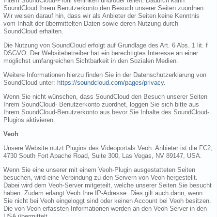
Ihrem SoundCloud-Profil verlinken und/oder teilen. Dadurch kann
SoundCloud Ihrem Benutzerkonto den Besuch unserer Seiten zuordnen.
Wir weisen darauf hin, dass wir als Anbieter der Seiten keine Kenntnis
vom Inhalt der übermittelten Daten sowie deren Nutzung durch
SoundCloud erhalten.
Die Nutzung von SoundCloud erfolgt auf Grundlage des Art. 6 Abs. 1 lit. f
DSGVO. Der Websitebetreiber hat ein berechtigtes Interesse an einer
möglichst umfangreichen Sichtbarkeit in den Sozialen Medien.
Weitere Informationen hierzu finden Sie in der Datenschutzerklärung von
SoundCloud unter:
https://soundcloud.com/pages/privacy
.
Wenn Sie nicht wünschen, dass SoundCloud den Besuch unserer Seiten
Ihrem SoundCloud- Benutzerkonto zuordnet, loggen Sie sich bitte aus
Ihrem SoundCloud-Benutzerkonto aus bevor Sie Inhalte des SoundCloud-
Plugins aktivieren.
Veoh
Unsere Website nutzt Plugins des Videoportals Veoh. Anbieter ist die FC2,
4730 South Fort Apache Road, Suite 300, Las Vegas, NV 89147, USA.
Wenn Sie eine unserer mit einem Veoh-Plugin ausgestatteten Seiten
besuchen, wird eine Verbindung zu den Servern von Veoh hergestellt.
Dabei wird dem Veoh-Server mitgeteilt, welche unserer Seiten Sie besucht
haben. Zudem erlangt Veoh Ihre IP-Adresse. Dies gilt auch dann, wenn
Sie nicht bei Veoh eingeloggt sind oder keinen Account bei Veoh besitzen.
Die von Veoh erfassten Informationen werden an den Veoh-Server in den
USA übermittelt.