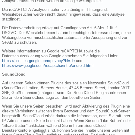
Analyse erfassten Daten werden an Google weitergeleitet.
Die reCAPTCHA-Analysen laufen vollständig im Hintergrund.
Websitebesucher werden nicht darauf hingewiesen, dass eine Analyse
stattfindet.
Die Datenverarbeitung erfolgt auf Grundlage von Art. 6 Abs. 1 lit. f
DSGVO. Der Websitebetreiber hat ein berechtigtes Interesse daran, seine
Webangebote vor missbräuchlicher automatisierter Ausspähung und vor
SPAM zu schützen.
Weitere Informationen zu Google reCAPTCHA sowie die
Datenschutzerklärung von Google entnehmen Sie folgenden Links:
https://policies.google.com/privacy?hl=de
und
https://www.google.com/recaptcha/intro/android.html
.
SoundCloud
Auf unseren Seiten können Plugins des sozialen Netzwerks SoundCloud
(SoundCloud Limited, Berners House, 47-48 Berners Street, London W1T
3NF, Großbritannien.) integriert sein. Die SoundCloud-Plugins erkennen
Sie an dem SoundCloud-Logo auf den betroffenen Seiten.
Wenn Sie unsere Seiten besuchen, wird nach Aktivierung des Plugin eine
direkte Verbindung zwischen Ihrem Browser und dem SoundCloud-Server
hergestellt. SoundCloud erhält dadurch die Information, dass Sie mit Ihrer
IP-Adresse unsere Seite besucht haben. Wenn Sie den “Like-Button” oder
“Share-Button” anklicken während Sie in Ihrem SoundCloud-
Benutzerkonto eingeloggt sind, können Sie die Inhalte unserer Seiten mit