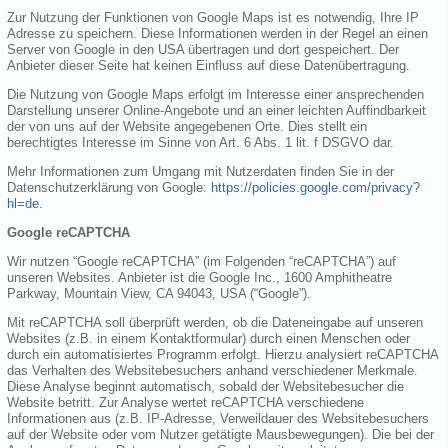
Zur Nutzung der Funktionen von Google Maps ist es notwendig, Ihre IP
Adresse zu speichern. Diese Informationen werden in der Regel an einen
Server von Google in den USA übertragen und dort gespeichert. Der
Anbieter dieser Seite hat keinen Einfluss auf diese Datenübertragung.
Die Nutzung von Google Maps erfolgt im Interesse einer ansprechenden
Darstellung unserer Online-Angebote und an einer leichten Auffindbarkeit
der von uns auf der Website angegebenen Orte. Dies stellt ein
berechtigtes Interesse im Sinne von Art. 6 Abs. 1 lit. f DSGVO dar.
Mehr Informationen zum Umgang mit Nutzerdaten finden Sie in der
Datenschutzerklärung von Google:
https://policies.google.com/privacy?
hl=de
.
Google reCAPTCHA
Wir nutzen “Google reCAPTCHA” (im Folgenden “reCAPTCHA”) auf
unseren Websites. Anbieter ist die Google Inc., 1600 Amphitheatre
Parkway, Mountain View, CA 94043, USA (“Google”).
Mit reCAPTCHA soll überprüft werden, ob die Dateneingabe auf unseren
Websites (z.B. in einem Kontaktformular) durch einen Menschen oder
durch ein automatisiertes Programm erfolgt. Hierzu analysiert reCAPTCHA
das Verhalten des Websitebesuchers anhand verschiedener Merkmale.
Diese Analyse beginnt automatisch, sobald der Websitebesucher die
Website betritt. Zur Analyse wertet reCAPTCHA verschiedene
Informationen aus (z.B. IP-Adresse, Verweildauer des Websitebesuchers
auf der Website oder vom Nutzer getätigte Mausbewegungen). Die bei der