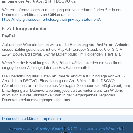
im Sinne des Art. 6 Abs. 1 lit. f DSGVO dar.
Weitere Informationen zum Umgang mit Nutzerdaten finden Sie in der
Datenschutzerklärung von GitHub unter:
https://help.github.com/articles/github-privacy-statement/
.
6. Zahlungsanbieter
PayPal
Auf unserer Website bieten wir u.a. die Bezahlung via PayPal an. Anbieter
dieses Zahlungsdienstes ist die PayPal (Europe) S.à.r.l. et Cie, S.C.A.,
22-24 Boulevard Royal, L-2449 Luxembourg (im Folgenden “PayPal”).
Wenn Sie die Bezahlung via PayPal auswählen, werden die von Ihnen
eingegebenen Zahlungsdaten an PayPal übermittelt.
Die Übermittlung Ihrer Daten an PayPal erfolgt auf Grundlage von Art. 6
Abs. 1 lit. a DSGVO (Einwilligung) und Art. 6 Abs. 1 lit. b DSGVO
(Verarbeitung zur Erfüllung eines Vertrags). Sie haben die Möglichkeit, Ihre
Einwilligung zur Datenverarbeitung jederzeit zu widerrufen. Ein Widerruf
wirkt sich auf die Wirksamkeit von in der Vergangenheit liegenden
Datenverarbeitungsvorgängen nicht aus.
Datenschutzerklärung
Impressum
Forensoftware:
Burning Board® 4.1.21
, entwickelt von
WoltLab®