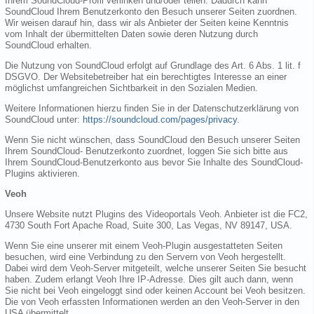
Ihrem SoundCloud-Profil verlinken und/oder teilen. Dadurch kann
SoundCloud Ihrem Benutzerkonto den Besuch unserer Seiten zuordnen.
Wir weisen darauf hin, dass wir als Anbieter der Seiten keine Kenntnis
vom Inhalt der übermittelten Daten sowie deren Nutzung durch
SoundCloud erhalten.
Die Nutzung von SoundCloud erfolgt auf Grundlage des Art. 6 Abs. 1 lit. f
DSGVO. Der Websitebetreiber hat ein berechtigtes Interesse an einer
möglichst umfangreichen Sichtbarkeit in den Sozialen Medien.
Weitere Informationen hierzu finden Sie in der Datenschutzerklärung von
SoundCloud unter:
https://soundcloud.com/pages/privacy
.
Wenn Sie nicht wünschen, dass SoundCloud den Besuch unserer Seiten
Ihrem SoundCloud- Benutzerkonto zuordnet, loggen Sie sich bitte aus
Ihrem SoundCloud-Benutzerkonto aus bevor Sie Inhalte des SoundCloud-
Plugins aktivieren.
Veoh
Unsere Website nutzt Plugins des Videoportals Veoh. Anbieter ist die FC2,
4730 South Fort Apache Road, Suite 300, Las Vegas, NV 89147, USA.
Wenn Sie eine unserer mit einem Veoh-Plugin ausgestatteten Seiten
besuchen, wird eine Verbindung zu den Servern von Veoh hergestellt.
Dabei wird dem Veoh-Server mitgeteilt, welche unserer Seiten Sie besucht
haben. Zudem erlangt Veoh Ihre IP-Adresse. Dies gilt auch dann, wenn
Sie nicht bei Veoh eingeloggt sind oder keinen Account bei Veoh besitzen.
Die von Veoh erfassten Informationen werden an den Veoh-Server in den
USA übermittelt.