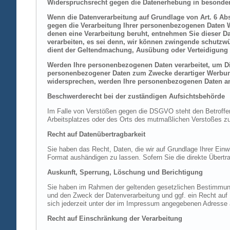
Widerspruchsrecht gegen die Datenerhebung in besonder
Wenn die Datenverarbeitung auf Grundlage von Art. 6 Abs.
gegen die Verarbeitung Ihrer personenbezogenen Daten Wi
denen eine Verarbeitung beruht, entnehmen Sie dieser D
verarbeiten, es sei denn, wir können zwingende schutzwü
dient der Geltendmachung, Ausübung oder Verteidigung 
Werden Ihre personenbezogenen Daten verarbeitet, um Dir
personenbezogener Daten zum Zwecke derartiger Werbung e
widersprechen, werden Ihre personenbezogenen Daten an
Beschwerderecht bei der zuständigen Aufsichtsbehörde
Im Falle von Verstößen gegen die DSGVO steht den Betroffene
Arbeitsplatzes oder des Orts des mutmaßlichen Verstoßes zu.
Recht auf Datenübertragbarkeit
Sie haben das Recht, Daten, die wir auf Grundlage Ihrer Einwi
Format aushändigen zu lassen. Sofern Sie die direkte Übertra
Auskunft, Sperrung, Löschung und Berichtigung
Sie haben im Rahmen der geltenden gesetzlichen Bestimmung
und den Zweck der Datenverarbeitung und ggf. ein Recht au
sich jederzeit unter der im Impressum angegebenen Adresse
Recht auf Einschränkung der Verarbeitung