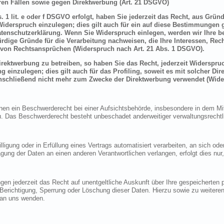
en Fällen sowie gegen Direktwerbung (Art. 21 DSGVO)
 1 lit. e oder f DSGVO erfolgt, haben Sie jederzeit das Recht, aus Grün
derspruch einzulegen; dies gilt auch für ein auf diese Bestimmungen ge
atenschutzerklärung. Wenn Sie Widerspruch einlegen, werden wir Ihre 
rdige Gründe für die Verarbeitung nachweisen, die Ihre Interessen, Rec
von Rechtsansprüchen (Widerspruch nach Art. 21 Abs. 1 DSGVO).
ektwerbung zu betreiben, so haben Sie das Recht, jederzeit Widerspruc
inzulegen; dies gilt auch für das Profiling, soweit es mit solcher Di
schließend nicht mehr zum Zwecke der Direktwerbung verwendet (Wide
n ein Beschwerderecht bei einer Aufsichtsbehörde, insbesondere in dem Mitg
 Das Beschwerderecht besteht unbeschadet anderweitiger verwaltungsrechtlic
lligung oder in Erfüllung eines Vertrags automatisiert verarbeiten, an sich o
gung der Daten an einen anderen Verantwortlichen verlangen, erfolgt dies nur
en jederzeit das Recht auf unentgeltliche Auskunft über Ihre gespeicherte
f Berichtigung, Sperrung oder Löschung dieser Daten. Hierzu sowie zu weit
 an uns wenden.