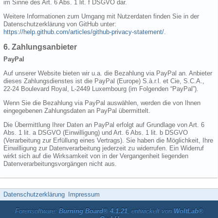
im Sinne des Art. 6 Abs. 1 lit. f DSGVO dar.
Weitere Informationen zum Umgang mit Nutzerdaten finden Sie in der
Datenschutzerklärung von GitHub unter:
https://help.github.com/articles/github-privacy-statement/
.
6. Zahlungsanbieter
PayPal
Auf unserer Website bieten wir u.a. die Bezahlung via PayPal an. Anbieter
dieses Zahlungsdienstes ist die PayPal (Europe) S.à.r.l. et Cie, S.C.A.,
22-24 Boulevard Royal, L-2449 Luxembourg (im Folgenden “PayPal”).
Wenn Sie die Bezahlung via PayPal auswählen, werden die von Ihnen
eingegebenen Zahlungsdaten an PayPal übermittelt.
Die Übermittlung Ihrer Daten an PayPal erfolgt auf Grundlage von Art. 6
Abs. 1 lit. a DSGVO (Einwilligung) und Art. 6 Abs. 1 lit. b DSGVO
(Verarbeitung zur Erfüllung eines Vertrags). Sie haben die Möglichkeit, Ihre
Einwilligung zur Datenverarbeitung jederzeit zu widerrufen. Ein Widerruf
wirkt sich auf die Wirksamkeit von in der Vergangenheit liegenden
Datenverarbeitungsvorgängen nicht aus.
Datenschutzerklärung
Impressum
Forensoftware:
Burning Board® 4.1.21
, entwickelt von
WoltLab®