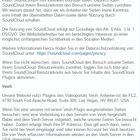
Ihrem SoundCloud-Profil verlinken und/oder teilen. Dadurch kann
SoundCloud Ihrem Benutzerkonto den Besuch unserer Seiten zuordnen.
Wir weisen darauf hin, dass wir als Anbieter der Seiten keine Kenntnis
vom Inhalt der übermittelten Daten sowie deren Nutzung durch
SoundCloud erhalten.
Die Nutzung von SoundCloud erfolgt auf Grundlage des Art. 6 Abs. 1 lit. f
DSGVO. Der Websitebetreiber hat ein berechtigtes Interesse an einer
möglichst umfangreichen Sichtbarkeit in den Sozialen Medien.
Weitere Informationen hierzu finden Sie in der Datenschutzerklärung von
SoundCloud unter:
https://soundcloud.com/pages/privacy
.
Wenn Sie nicht wünschen, dass SoundCloud den Besuch unserer Seiten
Ihrem SoundCloud- Benutzerkonto zuordnet, loggen Sie sich bitte aus
Ihrem SoundCloud-Benutzerkonto aus bevor Sie Inhalte des SoundCloud-
Plugins aktivieren.
Veoh
Unsere Website nutzt Plugins des Videoportals Veoh. Anbieter ist die FC2,
4730 South Fort Apache Road, Suite 300, Las Vegas, NV 89147, USA.
Wenn Sie eine unserer mit einem Veoh-Plugin ausgestatteten Seiten
besuchen, wird eine Verbindung zu den Servern von Veoh hergestellt.
Dabei wird dem Veoh-Server mitgeteilt, welche unserer Seiten Sie besucht
haben. Zudem erlangt Veoh Ihre IP-Adresse. Dies gilt auch dann, wenn
Sie nicht bei Veoh eingeloggt sind oder keinen Account bei Veoh besitzen.
Die von Veoh erfassten Informationen werden an den Veoh-Server in den
USA übermittelt.