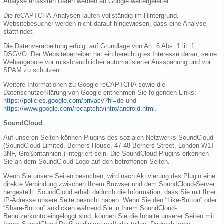
Analyse erfassten Daten werden an Google weitergeleitet.
Die reCAPTCHA-Analysen laufen vollständig im Hintergrund.
Websitebesucher werden nicht darauf hingewiesen, dass eine Analyse
stattfindet.
Die Datenverarbeitung erfolgt auf Grundlage von Art. 6 Abs. 1 lit. f
DSGVO. Der Websitebetreiber hat ein berechtigtes Interesse daran, seine
Webangebote vor missbräuchlicher automatisierter Ausspähung und vor
SPAM zu schützen.
Weitere Informationen zu Google reCAPTCHA sowie die
Datenschutzerklärung von Google entnehmen Sie folgenden Links:
https://policies.google.com/privacy?hl=de
und
https://www.google.com/recaptcha/intro/android.html
.
SoundCloud
Auf unseren Seiten können Plugins des sozialen Netzwerks SoundCloud
(SoundCloud Limited, Berners House, 47-48 Berners Street, London W1T
3NF, Großbritannien.) integriert sein. Die SoundCloud-Plugins erkennen
Sie an dem SoundCloud-Logo auf den betroffenen Seiten.
Wenn Sie unsere Seiten besuchen, wird nach Aktivierung des Plugin eine
direkte Verbindung zwischen Ihrem Browser und dem SoundCloud-Server
hergestellt. SoundCloud erhält dadurch die Information, dass Sie mit Ihrer
IP-Adresse unsere Seite besucht haben. Wenn Sie den “Like-Button” oder
“Share-Button” anklicken während Sie in Ihrem SoundCloud-
Benutzerkonto eingeloggt sind, können Sie die Inhalte unserer Seiten mit