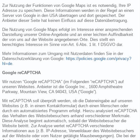
Zur Nutzung der Funktionen von Google Maps ist es notwendig, Ihre IP
Adresse zu speichern. Diese Informationen werden in der Regel an einen
Server von Google in den USA übertragen und dort gespeichert. Der
Anbieter dieser Seite hat keinen Einfluss auf diese Datenübertragung.
Die Nutzung von Google Maps erfolgt im Interesse einer ansprechenden
Darstellung unserer Online-Angebote und an einer leichten Auffindbarkeit
der von uns auf der Website angegebenen Orte. Dies stellt ein
berechtigtes Interesse im Sinne von Art. 6 Abs. 1 lit. f DSGVO dar.
Mehr Informationen zum Umgang mit Nutzerdaten finden Sie in der
Datenschutzerklärung von Google:
https://policies.google.com/privacy?
hl=de
.
Google reCAPTCHA
Wir nutzen “Google reCAPTCHA” (im Folgenden “reCAPTCHA”) auf
unseren Websites. Anbieter ist die Google Inc., 1600 Amphitheatre
Parkway, Mountain View, CA 94043, USA (“Google”).
Mit reCAPTCHA soll überprüft werden, ob die Dateneingabe auf unseren
Websites (z.B. in einem Kontaktformular) durch einen Menschen oder
durch ein automatisiertes Programm erfolgt. Hierzu analysiert reCAPTCHA
das Verhalten des Websitebesuchers anhand verschiedener Merkmale.
Diese Analyse beginnt automatisch, sobald der Websitebesucher die
Website betritt. Zur Analyse wertet reCAPTCHA verschiedene
Informationen aus (z.B. IP-Adresse, Verweildauer des Websitebesuchers
auf der Website oder vom Nutzer getätigte Mausbewegungen). Die bei der