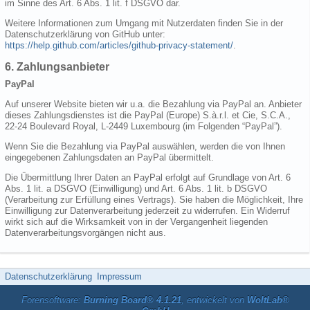
im Sinne des Art. 6 Abs. 1 lit. f DSGVO dar.
Weitere Informationen zum Umgang mit Nutzerdaten finden Sie in der
Datenschutzerklärung von GitHub unter:
https://help.github.com/articles/github-privacy-statement/
.
6. Zahlungsanbieter
PayPal
Auf unserer Website bieten wir u.a. die Bezahlung via PayPal an. Anbieter
dieses Zahlungsdienstes ist die PayPal (Europe) S.à.r.l. et Cie, S.C.A.,
22-24 Boulevard Royal, L-2449 Luxembourg (im Folgenden “PayPal”).
Wenn Sie die Bezahlung via PayPal auswählen, werden die von Ihnen
eingegebenen Zahlungsdaten an PayPal übermittelt.
Die Übermittlung Ihrer Daten an PayPal erfolgt auf Grundlage von Art. 6
Abs. 1 lit. a DSGVO (Einwilligung) und Art. 6 Abs. 1 lit. b DSGVO
(Verarbeitung zur Erfüllung eines Vertrags). Sie haben die Möglichkeit, Ihre
Einwilligung zur Datenverarbeitung jederzeit zu widerrufen. Ein Widerruf
wirkt sich auf die Wirksamkeit von in der Vergangenheit liegenden
Datenverarbeitungsvorgängen nicht aus.
Datenschutzerklärung
Impressum
Forensoftware:
Burning Board® 4.1.21
, entwickelt von
WoltLab®