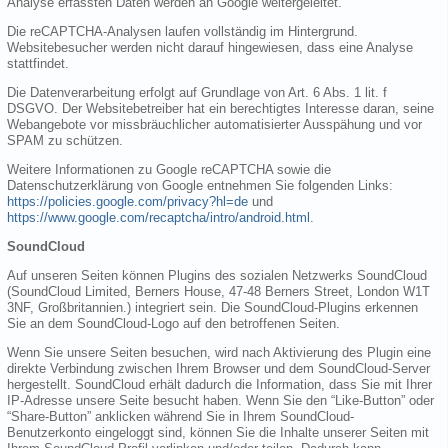
Analyse erfassten Daten werden an Google weitergeleitet.
Die reCAPTCHA-Analysen laufen vollständig im Hintergrund.
Websitebesucher werden nicht darauf hingewiesen, dass eine Analyse
stattfindet.
Die Datenverarbeitung erfolgt auf Grundlage von Art. 6 Abs. 1 lit. f
DSGVO. Der Websitebetreiber hat ein berechtigtes Interesse daran, seine
Webangebote vor missbräuchlicher automatisierter Ausspähung und vor
SPAM zu schützen.
Weitere Informationen zu Google reCAPTCHA sowie die
Datenschutzerklärung von Google entnehmen Sie folgenden Links:
https://policies.google.com/privacy?hl=de
und
https://www.google.com/recaptcha/intro/android.html
.
SoundCloud
Auf unseren Seiten können Plugins des sozialen Netzwerks SoundCloud
(SoundCloud Limited, Berners House, 47-48 Berners Street, London W1T
3NF, Großbritannien.) integriert sein. Die SoundCloud-Plugins erkennen
Sie an dem SoundCloud-Logo auf den betroffenen Seiten.
Wenn Sie unsere Seiten besuchen, wird nach Aktivierung des Plugin eine
direkte Verbindung zwischen Ihrem Browser und dem SoundCloud-Server
hergestellt. SoundCloud erhält dadurch die Information, dass Sie mit Ihrer
IP-Adresse unsere Seite besucht haben. Wenn Sie den “Like-Button” oder
“Share-Button” anklicken während Sie in Ihrem SoundCloud-
Benutzerkonto eingeloggt sind, können Sie die Inhalte unserer Seiten mit