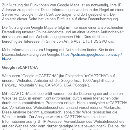
Zur Nutzung der Funktionen von Google Maps ist es notwendig, Ihre IP
Adresse zu speichern. Diese Informationen werden in der Regel an einen
Server von Google in den USA übertragen und dort gespeichert. Der
Anbieter dieser Seite hat keinen Einfluss auf diese Datenübertragung.
Die Nutzung von Google Maps erfolgt im Interesse einer ansprechenden
Darstellung unserer Online-Angebote und an einer leichten Auffindbarkeit
der von uns auf der Website angegebenen Orte. Dies stellt ein
berechtigtes Interesse im Sinne von Art. 6 Abs. 1 lit. f DSGVO dar.
Mehr Informationen zum Umgang mit Nutzerdaten finden Sie in der
Datenschutzerklärung von Google:
https://policies.google.com/privacy?
hl=de
.
Google reCAPTCHA
Wir nutzen “Google reCAPTCHA” (im Folgenden “reCAPTCHA”) auf
unseren Websites. Anbieter ist die Google Inc., 1600 Amphitheatre
Parkway, Mountain View, CA 94043, USA (“Google”).
Mit reCAPTCHA soll überprüft werden, ob die Dateneingabe auf unseren
Websites (z.B. in einem Kontaktformular) durch einen Menschen oder
durch ein automatisiertes Programm erfolgt. Hierzu analysiert reCAPTCHA
das Verhalten des Websitebesuchers anhand verschiedener Merkmale.
Diese Analyse beginnt automatisch, sobald der Websitebesucher die
Website betritt. Zur Analyse wertet reCAPTCHA verschiedene
Informationen aus (z.B. IP-Adresse, Verweildauer des Websitebesuchers
auf der Website oder vom Nutzer getätigte Mausbewegungen). Die bei der