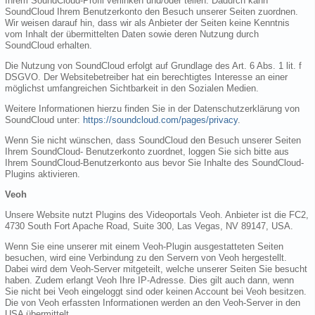
Ihrem SoundCloud-Profil verlinken und/oder teilen. Dadurch kann
SoundCloud Ihrem Benutzerkonto den Besuch unserer Seiten zuordnen.
Wir weisen darauf hin, dass wir als Anbieter der Seiten keine Kenntnis
vom Inhalt der übermittelten Daten sowie deren Nutzung durch
SoundCloud erhalten.
Die Nutzung von SoundCloud erfolgt auf Grundlage des Art. 6 Abs. 1 lit. f
DSGVO. Der Websitebetreiber hat ein berechtigtes Interesse an einer
möglichst umfangreichen Sichtbarkeit in den Sozialen Medien.
Weitere Informationen hierzu finden Sie in der Datenschutzerklärung von
SoundCloud unter:
https://soundcloud.com/pages/privacy
.
Wenn Sie nicht wünschen, dass SoundCloud den Besuch unserer Seiten
Ihrem SoundCloud- Benutzerkonto zuordnet, loggen Sie sich bitte aus
Ihrem SoundCloud-Benutzerkonto aus bevor Sie Inhalte des SoundCloud-
Plugins aktivieren.
Veoh
Unsere Website nutzt Plugins des Videoportals Veoh. Anbieter ist die FC2,
4730 South Fort Apache Road, Suite 300, Las Vegas, NV 89147, USA.
Wenn Sie eine unserer mit einem Veoh-Plugin ausgestatteten Seiten
besuchen, wird eine Verbindung zu den Servern von Veoh hergestellt.
Dabei wird dem Veoh-Server mitgeteilt, welche unserer Seiten Sie besucht
haben. Zudem erlangt Veoh Ihre IP-Adresse. Dies gilt auch dann, wenn
Sie nicht bei Veoh eingeloggt sind oder keinen Account bei Veoh besitzen.
Die von Veoh erfassten Informationen werden an den Veoh-Server in den
USA übermittelt.