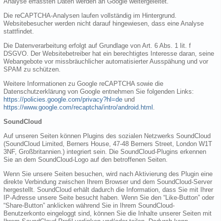
Analyse erfassten Daten werden an Google weitergeleitet.
Die reCAPTCHA-Analysen laufen vollständig im Hintergrund.
Websitebesucher werden nicht darauf hingewiesen, dass eine Analyse
stattfindet.
Die Datenverarbeitung erfolgt auf Grundlage von Art. 6 Abs. 1 lit. f
DSGVO. Der Websitebetreiber hat ein berechtigtes Interesse daran, seine
Webangebote vor missbräuchlicher automatisierter Ausspähung und vor
SPAM zu schützen.
Weitere Informationen zu Google reCAPTCHA sowie die
Datenschutzerklärung von Google entnehmen Sie folgenden Links:
https://policies.google.com/privacy?hl=de
und
https://www.google.com/recaptcha/intro/android.html
.
SoundCloud
Auf unseren Seiten können Plugins des sozialen Netzwerks SoundCloud
(SoundCloud Limited, Berners House, 47-48 Berners Street, London W1T
3NF, Großbritannien.) integriert sein. Die SoundCloud-Plugins erkennen
Sie an dem SoundCloud-Logo auf den betroffenen Seiten.
Wenn Sie unsere Seiten besuchen, wird nach Aktivierung des Plugin eine
direkte Verbindung zwischen Ihrem Browser und dem SoundCloud-Server
hergestellt. SoundCloud erhält dadurch die Information, dass Sie mit Ihrer
IP-Adresse unsere Seite besucht haben. Wenn Sie den “Like-Button” oder
“Share-Button” anklicken während Sie in Ihrem SoundCloud-
Benutzerkonto eingeloggt sind, können Sie die Inhalte unserer Seiten mit