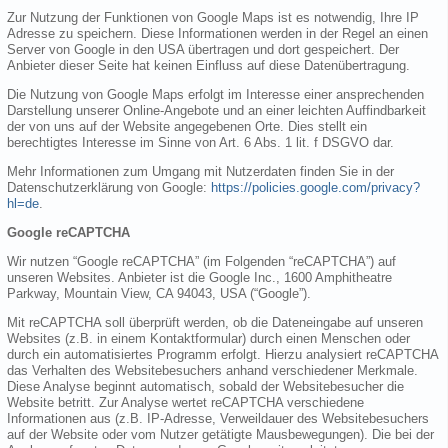
Zur Nutzung der Funktionen von Google Maps ist es notwendig, Ihre IP
Adresse zu speichern. Diese Informationen werden in der Regel an einen
Server von Google in den USA übertragen und dort gespeichert. Der
Anbieter dieser Seite hat keinen Einfluss auf diese Datenübertragung.
Die Nutzung von Google Maps erfolgt im Interesse einer ansprechenden
Darstellung unserer Online-Angebote und an einer leichten Auffindbarkeit
der von uns auf der Website angegebenen Orte. Dies stellt ein
berechtigtes Interesse im Sinne von Art. 6 Abs. 1 lit. f DSGVO dar.
Mehr Informationen zum Umgang mit Nutzerdaten finden Sie in der
Datenschutzerklärung von Google:
https://policies.google.com/privacy?
hl=de
.
Google reCAPTCHA
Wir nutzen “Google reCAPTCHA” (im Folgenden “reCAPTCHA”) auf
unseren Websites. Anbieter ist die Google Inc., 1600 Amphitheatre
Parkway, Mountain View, CA 94043, USA (“Google”).
Mit reCAPTCHA soll überprüft werden, ob die Dateneingabe auf unseren
Websites (z.B. in einem Kontaktformular) durch einen Menschen oder
durch ein automatisiertes Programm erfolgt. Hierzu analysiert reCAPTCHA
das Verhalten des Websitebesuchers anhand verschiedener Merkmale.
Diese Analyse beginnt automatisch, sobald der Websitebesucher die
Website betritt. Zur Analyse wertet reCAPTCHA verschiedene
Informationen aus (z.B. IP-Adresse, Verweildauer des Websitebesuchers
auf der Website oder vom Nutzer getätigte Mausbewegungen). Die bei der