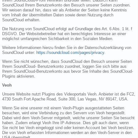
Ihrem SoundCloud-Profil verlinken und/oder teilen. Dadurch kann
SoundCloud Ihrem Benutzerkonto den Besuch unserer Seiten zuordnen.
Wir weisen darauf hin, dass wir als Anbieter der Seiten keine Kenntnis
vom Inhalt der übermittelten Daten sowie deren Nutzung durch
SoundCloud erhalten.
Die Nutzung von SoundCloud erfolgt auf Grundlage des Art. 6 Abs. 1 lit. f
DSGVO. Der Websitebetreiber hat ein berechtigtes Interesse an einer
möglichst umfangreichen Sichtbarkeit in den Sozialen Medien.
Weitere Informationen hierzu finden Sie in der Datenschutzerklärung von
SoundCloud unter:
https://soundcloud.com/pages/privacy
.
Wenn Sie nicht wünschen, dass SoundCloud den Besuch unserer Seiten
Ihrem SoundCloud- Benutzerkonto zuordnet, loggen Sie sich bitte aus
Ihrem SoundCloud-Benutzerkonto aus bevor Sie Inhalte des SoundCloud-
Plugins aktivieren.
Veoh
Unsere Website nutzt Plugins des Videoportals Veoh. Anbieter ist die FC2,
4730 South Fort Apache Road, Suite 300, Las Vegas, NV 89147, USA.
Wenn Sie eine unserer mit einem Veoh-Plugin ausgestatteten Seiten
besuchen, wird eine Verbindung zu den Servern von Veoh hergestellt.
Dabei wird dem Veoh-Server mitgeteilt, welche unserer Seiten Sie besucht
haben. Zudem erlangt Veoh Ihre IP-Adresse. Dies gilt auch dann, wenn
Sie nicht bei Veoh eingeloggt sind oder keinen Account bei Veoh besitzen.
Die von Veoh erfassten Informationen werden an den Veoh-Server in den
USA übermittelt.