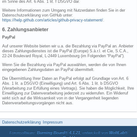
im Sinne des Art. 6 Abs. 1 lit. f DSGVO dar.
Weitere Informationen zum Umgang mit Nutzerdaten finden Sie in der
Datenschutzerklärung von GitHub unter:
https://help.github.com/articles/github-privacy-statement/
.
6. Zahlungsanbieter
PayPal
Auf unserer Website bieten wir u.a. die Bezahlung via PayPal an. Anbieter
dieses Zahlungsdienstes ist die PayPal (Europe) S.à.r.l. et Cie, S.C.A.,
22-24 Boulevard Royal, L-2449 Luxembourg (im Folgenden “PayPal”).
Wenn Sie die Bezahlung via PayPal auswählen, werden die von Ihnen
eingegebenen Zahlungsdaten an PayPal übermittelt.
Die Übermittlung Ihrer Daten an PayPal erfolgt auf Grundlage von Art. 6
Abs. 1 lit. a DSGVO (Einwilligung) und Art. 6 Abs. 1 lit. b DSGVO
(Verarbeitung zur Erfüllung eines Vertrags). Sie haben die Möglichkeit, Ihre
Einwilligung zur Datenverarbeitung jederzeit zu widerrufen. Ein Widerruf
wirkt sich auf die Wirksamkeit von in der Vergangenheit liegenden
Datenverarbeitungsvorgängen nicht aus.
Datenschutzerklärung
Impressum
Forensoftware:
Burning Board® 4.1.21
, entwickelt von
WoltLab®