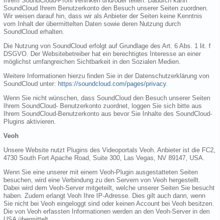
Ihrem SoundCloud-Profil verlinken und/oder teilen. Dadurch kann
SoundCloud Ihrem Benutzerkonto den Besuch unserer Seiten zuordnen.
Wir weisen darauf hin, dass wir als Anbieter der Seiten keine Kenntnis
vom Inhalt der übermittelten Daten sowie deren Nutzung durch
SoundCloud erhalten.
Die Nutzung von SoundCloud erfolgt auf Grundlage des Art. 6 Abs. 1 lit. f
DSGVO. Der Websitebetreiber hat ein berechtigtes Interesse an einer
möglichst umfangreichen Sichtbarkeit in den Sozialen Medien.
Weitere Informationen hierzu finden Sie in der Datenschutzerklärung von
SoundCloud unter:
https://soundcloud.com/pages/privacy
.
Wenn Sie nicht wünschen, dass SoundCloud den Besuch unserer Seiten
Ihrem SoundCloud- Benutzerkonto zuordnet, loggen Sie sich bitte aus
Ihrem SoundCloud-Benutzerkonto aus bevor Sie Inhalte des SoundCloud-
Plugins aktivieren.
Veoh
Unsere Website nutzt Plugins des Videoportals Veoh. Anbieter ist die FC2,
4730 South Fort Apache Road, Suite 300, Las Vegas, NV 89147, USA.
Wenn Sie eine unserer mit einem Veoh-Plugin ausgestatteten Seiten
besuchen, wird eine Verbindung zu den Servern von Veoh hergestellt.
Dabei wird dem Veoh-Server mitgeteilt, welche unserer Seiten Sie besucht
haben. Zudem erlangt Veoh Ihre IP-Adresse. Dies gilt auch dann, wenn
Sie nicht bei Veoh eingeloggt sind oder keinen Account bei Veoh besitzen.
Die von Veoh erfassten Informationen werden an den Veoh-Server in den
USA übermittelt.