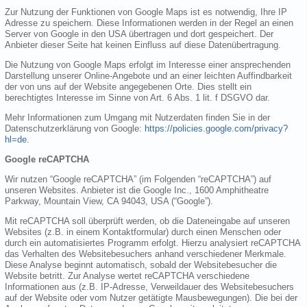
Zur Nutzung der Funktionen von Google Maps ist es notwendig, Ihre IP
Adresse zu speichern. Diese Informationen werden in der Regel an einen
Server von Google in den USA übertragen und dort gespeichert. Der
Anbieter dieser Seite hat keinen Einfluss auf diese Datenübertragung.
Die Nutzung von Google Maps erfolgt im Interesse einer ansprechenden
Darstellung unserer Online-Angebote und an einer leichten Auffindbarkeit
der von uns auf der Website angegebenen Orte. Dies stellt ein
berechtigtes Interesse im Sinne von Art. 6 Abs. 1 lit. f DSGVO dar.
Mehr Informationen zum Umgang mit Nutzerdaten finden Sie in der
Datenschutzerklärung von Google:
https://policies.google.com/privacy?
hl=de
.
Google reCAPTCHA
Wir nutzen “Google reCAPTCHA” (im Folgenden “reCAPTCHA”) auf
unseren Websites. Anbieter ist die Google Inc., 1600 Amphitheatre
Parkway, Mountain View, CA 94043, USA (“Google”).
Mit reCAPTCHA soll überprüft werden, ob die Dateneingabe auf unseren
Websites (z.B. in einem Kontaktformular) durch einen Menschen oder
durch ein automatisiertes Programm erfolgt. Hierzu analysiert reCAPTCHA
das Verhalten des Websitebesuchers anhand verschiedener Merkmale.
Diese Analyse beginnt automatisch, sobald der Websitebesucher die
Website betritt. Zur Analyse wertet reCAPTCHA verschiedene
Informationen aus (z.B. IP-Adresse, Verweildauer des Websitebesuchers
auf der Website oder vom Nutzer getätigte Mausbewegungen). Die bei der