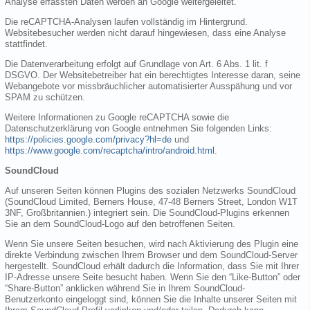
Analyse erfassten Daten werden an Google weitergeleitet.
Die reCAPTCHA-Analysen laufen vollständig im Hintergrund.
Websitebesucher werden nicht darauf hingewiesen, dass eine Analyse
stattfindet.
Die Datenverarbeitung erfolgt auf Grundlage von Art. 6 Abs. 1 lit. f
DSGVO. Der Websitebetreiber hat ein berechtigtes Interesse daran, seine
Webangebote vor missbräuchlicher automatisierter Ausspähung und vor
SPAM zu schützen.
Weitere Informationen zu Google reCAPTCHA sowie die
Datenschutzerklärung von Google entnehmen Sie folgenden Links:
https://policies.google.com/privacy?hl=de
und
https://www.google.com/recaptcha/intro/android.html
.
SoundCloud
Auf unseren Seiten können Plugins des sozialen Netzwerks SoundCloud
(SoundCloud Limited, Berners House, 47-48 Berners Street, London W1T
3NF, Großbritannien.) integriert sein. Die SoundCloud-Plugins erkennen
Sie an dem SoundCloud-Logo auf den betroffenen Seiten.
Wenn Sie unsere Seiten besuchen, wird nach Aktivierung des Plugin eine
direkte Verbindung zwischen Ihrem Browser und dem SoundCloud-Server
hergestellt. SoundCloud erhält dadurch die Information, dass Sie mit Ihrer
IP-Adresse unsere Seite besucht haben. Wenn Sie den “Like-Button” oder
“Share-Button” anklicken während Sie in Ihrem SoundCloud-
Benutzerkonto eingeloggt sind, können Sie die Inhalte unserer Seiten mit