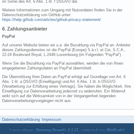
im Sinne des Art. 6 Abs. 1 lit. f DSGVO dar.
Weitere Informationen zum Umgang mit Nutzerdaten finden Sie in der
Datenschutzerklärung von GitHub unter:
https://help.github.com/articles/github-privacy-statement/
.
6. Zahlungsanbieter
PayPal
Auf unserer Website bieten wir u.a. die Bezahlung via PayPal an. Anbieter
dieses Zahlungsdienstes ist die PayPal (Europe) S.à.r.l. et Cie, S.C.A.,
22-24 Boulevard Royal, L-2449 Luxembourg (im Folgenden “PayPal”).
Wenn Sie die Bezahlung via PayPal auswählen, werden die von Ihnen
eingegebenen Zahlungsdaten an PayPal übermittelt.
Die Übermittlung Ihrer Daten an PayPal erfolgt auf Grundlage von Art. 6
Abs. 1 lit. a DSGVO (Einwilligung) und Art. 6 Abs. 1 lit. b DSGVO
(Verarbeitung zur Erfüllung eines Vertrags). Sie haben die Möglichkeit, Ihre
Einwilligung zur Datenverarbeitung jederzeit zu widerrufen. Ein Widerruf
wirkt sich auf die Wirksamkeit von in der Vergangenheit liegenden
Datenverarbeitungsvorgängen nicht aus.
Datenschutzerklärung
Impressum
Forensoftware:
Burning Board® 4.1.21
, entwickelt von
WoltLab®