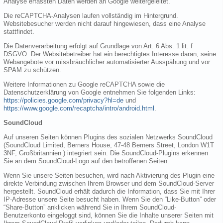
Analyse erfassten Daten werden an Google weitergeleitet.
Die reCAPTCHA-Analysen laufen vollständig im Hintergrund.
Websitebesucher werden nicht darauf hingewiesen, dass eine Analyse
stattfindet.
Die Datenverarbeitung erfolgt auf Grundlage von Art. 6 Abs. 1 lit. f
DSGVO. Der Websitebetreiber hat ein berechtigtes Interesse daran, seine
Webangebote vor missbräuchlicher automatisierter Ausspähung und vor
SPAM zu schützen.
Weitere Informationen zu Google reCAPTCHA sowie die
Datenschutzerklärung von Google entnehmen Sie folgenden Links:
https://policies.google.com/privacy?hl=de
und
https://www.google.com/recaptcha/intro/android.html
.
SoundCloud
Auf unseren Seiten können Plugins des sozialen Netzwerks SoundCloud
(SoundCloud Limited, Berners House, 47-48 Berners Street, London W1T
3NF, Großbritannien.) integriert sein. Die SoundCloud-Plugins erkennen
Sie an dem SoundCloud-Logo auf den betroffenen Seiten.
Wenn Sie unsere Seiten besuchen, wird nach Aktivierung des Plugin eine
direkte Verbindung zwischen Ihrem Browser und dem SoundCloud-Server
hergestellt. SoundCloud erhält dadurch die Information, dass Sie mit Ihrer
IP-Adresse unsere Seite besucht haben. Wenn Sie den “Like-Button” oder
“Share-Button” anklicken während Sie in Ihrem SoundCloud-
Benutzerkonto eingeloggt sind, können Sie die Inhalte unserer Seiten mit