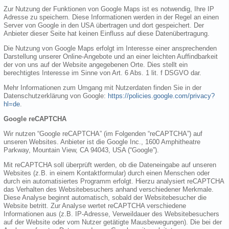
Zur Nutzung der Funktionen von Google Maps ist es notwendig, Ihre IP
Adresse zu speichern. Diese Informationen werden in der Regel an einen
Server von Google in den USA übertragen und dort gespeichert. Der
Anbieter dieser Seite hat keinen Einfluss auf diese Datenübertragung.
Die Nutzung von Google Maps erfolgt im Interesse einer ansprechenden
Darstellung unserer Online-Angebote und an einer leichten Auffindbarkeit
der von uns auf der Website angegebenen Orte. Dies stellt ein
berechtigtes Interesse im Sinne von Art. 6 Abs. 1 lit. f DSGVO dar.
Mehr Informationen zum Umgang mit Nutzerdaten finden Sie in der
Datenschutzerklärung von Google:
https://policies.google.com/privacy?
hl=de
.
Google reCAPTCHA
Wir nutzen “Google reCAPTCHA” (im Folgenden “reCAPTCHA”) auf
unseren Websites. Anbieter ist die Google Inc., 1600 Amphitheatre
Parkway, Mountain View, CA 94043, USA (“Google”).
Mit reCAPTCHA soll überprüft werden, ob die Dateneingabe auf unseren
Websites (z.B. in einem Kontaktformular) durch einen Menschen oder
durch ein automatisiertes Programm erfolgt. Hierzu analysiert reCAPTCHA
das Verhalten des Websitebesuchers anhand verschiedener Merkmale.
Diese Analyse beginnt automatisch, sobald der Websitebesucher die
Website betritt. Zur Analyse wertet reCAPTCHA verschiedene
Informationen aus (z.B. IP-Adresse, Verweildauer des Websitebesuchers
auf der Website oder vom Nutzer getätigte Mausbewegungen). Die bei der