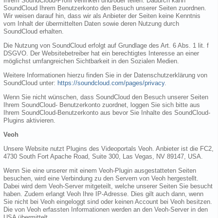
Ihrem SoundCloud-Profil verlinken und/oder teilen. Dadurch kann
SoundCloud Ihrem Benutzerkonto den Besuch unserer Seiten zuordnen.
Wir weisen darauf hin, dass wir als Anbieter der Seiten keine Kenntnis
vom Inhalt der übermittelten Daten sowie deren Nutzung durch
SoundCloud erhalten.
Die Nutzung von SoundCloud erfolgt auf Grundlage des Art. 6 Abs. 1 lit. f
DSGVO. Der Websitebetreiber hat ein berechtigtes Interesse an einer
möglichst umfangreichen Sichtbarkeit in den Sozialen Medien.
Weitere Informationen hierzu finden Sie in der Datenschutzerklärung von
SoundCloud unter:
https://soundcloud.com/pages/privacy
.
Wenn Sie nicht wünschen, dass SoundCloud den Besuch unserer Seiten
Ihrem SoundCloud- Benutzerkonto zuordnet, loggen Sie sich bitte aus
Ihrem SoundCloud-Benutzerkonto aus bevor Sie Inhalte des SoundCloud-
Plugins aktivieren.
Veoh
Unsere Website nutzt Plugins des Videoportals Veoh. Anbieter ist die FC2,
4730 South Fort Apache Road, Suite 300, Las Vegas, NV 89147, USA.
Wenn Sie eine unserer mit einem Veoh-Plugin ausgestatteten Seiten
besuchen, wird eine Verbindung zu den Servern von Veoh hergestellt.
Dabei wird dem Veoh-Server mitgeteilt, welche unserer Seiten Sie besucht
haben. Zudem erlangt Veoh Ihre IP-Adresse. Dies gilt auch dann, wenn
Sie nicht bei Veoh eingeloggt sind oder keinen Account bei Veoh besitzen.
Die von Veoh erfassten Informationen werden an den Veoh-Server in den
USA übermittelt.