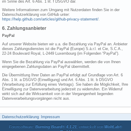
im Sinne des Art. 6 Abs. 1 lit. f DSGVO dar.
Weitere Informationen zum Umgang mit Nutzerdaten finden Sie in der
Datenschutzerklärung von GitHub unter:
https://help.github.com/articles/github-privacy-statement/
.
6. Zahlungsanbieter
PayPal
Auf unserer Website bieten wir u.a. die Bezahlung via PayPal an. Anbieter
dieses Zahlungsdienstes ist die PayPal (Europe) S.à.r.l. et Cie, S.C.A.,
22-24 Boulevard Royal, L-2449 Luxembourg (im Folgenden “PayPal”).
Wenn Sie die Bezahlung via PayPal auswählen, werden die von Ihnen
eingegebenen Zahlungsdaten an PayPal übermittelt.
Die Übermittlung Ihrer Daten an PayPal erfolgt auf Grundlage von Art. 6
Abs. 1 lit. a DSGVO (Einwilligung) und Art. 6 Abs. 1 lit. b DSGVO
(Verarbeitung zur Erfüllung eines Vertrags). Sie haben die Möglichkeit, Ihre
Einwilligung zur Datenverarbeitung jederzeit zu widerrufen. Ein Widerruf
wirkt sich auf die Wirksamkeit von in der Vergangenheit liegenden
Datenverarbeitungsvorgängen nicht aus.
Datenschutzerklärung
Impressum
Forensoftware:
Burning Board® 4.1.21
, entwickelt von
WoltLab®