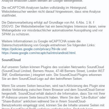
Analyse erfassten Daten werden an Google weitergeleitet.
Die reCAPTCHA-Analysen laufen vollständig im Hintergrund.
Websitebesucher werden nicht darauf hingewiesen, dass eine Analyse
stattfindet.
Die Datenverarbeitung erfolgt auf Grundlage von Art. 6 Abs. 1 lit. f
DSGVO. Der Websitebetreiber hat ein berechtigtes Interesse daran, seine
Webangebote vor missbräuchlicher automatisierter Ausspähung und vor
SPAM zu schützen.
Weitere Informationen zu Google reCAPTCHA sowie die
Datenschutzerklärung von Google entnehmen Sie folgenden Links:
https://policies.google.com/privacy?hl=de
und
https://www.google.com/recaptcha/intro/android.html
.
SoundCloud
Auf unseren Seiten können Plugins des sozialen Netzwerks SoundCloud
(SoundCloud Limited, Berners House, 47-48 Berners Street, London W1T
3NF, Großbritannien.) integriert sein. Die SoundCloud-Plugins erkennen
Sie an dem SoundCloud-Logo auf den betroffenen Seiten.
Wenn Sie unsere Seiten besuchen, wird nach Aktivierung des Plugin eine
direkte Verbindung zwischen Ihrem Browser und dem SoundCloud-Server
hergestellt. SoundCloud erhält dadurch die Information, dass Sie mit Ihrer
IP-Adresse unsere Seite besucht haben. Wenn Sie den “Like-Button” oder
“Share-Button” anklicken während Sie in Ihrem SoundCloud-
Benutzerkonto eingeloggt sind, können Sie die Inhalte unserer Seiten mit