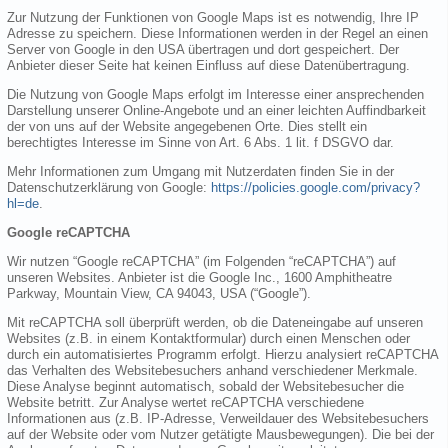
Zur Nutzung der Funktionen von Google Maps ist es notwendig, Ihre IP
Adresse zu speichern. Diese Informationen werden in der Regel an einen
Server von Google in den USA übertragen und dort gespeichert. Der
Anbieter dieser Seite hat keinen Einfluss auf diese Datenübertragung.
Die Nutzung von Google Maps erfolgt im Interesse einer ansprechenden
Darstellung unserer Online-Angebote und an einer leichten Auffindbarkeit
der von uns auf der Website angegebenen Orte. Dies stellt ein
berechtigtes Interesse im Sinne von Art. 6 Abs. 1 lit. f DSGVO dar.
Mehr Informationen zum Umgang mit Nutzerdaten finden Sie in der
Datenschutzerklärung von Google:
https://policies.google.com/privacy?
hl=de
.
Google reCAPTCHA
Wir nutzen “Google reCAPTCHA” (im Folgenden “reCAPTCHA”) auf
unseren Websites. Anbieter ist die Google Inc., 1600 Amphitheatre
Parkway, Mountain View, CA 94043, USA (“Google”).
Mit reCAPTCHA soll überprüft werden, ob die Dateneingabe auf unseren
Websites (z.B. in einem Kontaktformular) durch einen Menschen oder
durch ein automatisiertes Programm erfolgt. Hierzu analysiert reCAPTCHA
das Verhalten des Websitebesuchers anhand verschiedener Merkmale.
Diese Analyse beginnt automatisch, sobald der Websitebesucher die
Website betritt. Zur Analyse wertet reCAPTCHA verschiedene
Informationen aus (z.B. IP-Adresse, Verweildauer des Websitebesuchers
auf der Website oder vom Nutzer getätigte Mausbewegungen). Die bei der