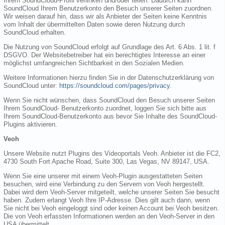
Ihrem SoundCloud-Profil verlinken und/oder teilen. Dadurch kann
SoundCloud Ihrem Benutzerkonto den Besuch unserer Seiten zuordnen.
Wir weisen darauf hin, dass wir als Anbieter der Seiten keine Kenntnis
vom Inhalt der übermittelten Daten sowie deren Nutzung durch
SoundCloud erhalten.
Die Nutzung von SoundCloud erfolgt auf Grundlage des Art. 6 Abs. 1 lit. f
DSGVO. Der Websitebetreiber hat ein berechtigtes Interesse an einer
möglichst umfangreichen Sichtbarkeit in den Sozialen Medien.
Weitere Informationen hierzu finden Sie in der Datenschutzerklärung von
SoundCloud unter:
https://soundcloud.com/pages/privacy
.
Wenn Sie nicht wünschen, dass SoundCloud den Besuch unserer Seiten
Ihrem SoundCloud- Benutzerkonto zuordnet, loggen Sie sich bitte aus
Ihrem SoundCloud-Benutzerkonto aus bevor Sie Inhalte des SoundCloud-
Plugins aktivieren.
Veoh
Unsere Website nutzt Plugins des Videoportals Veoh. Anbieter ist die FC2,
4730 South Fort Apache Road, Suite 300, Las Vegas, NV 89147, USA.
Wenn Sie eine unserer mit einem Veoh-Plugin ausgestatteten Seiten
besuchen, wird eine Verbindung zu den Servern von Veoh hergestellt.
Dabei wird dem Veoh-Server mitgeteilt, welche unserer Seiten Sie besucht
haben. Zudem erlangt Veoh Ihre IP-Adresse. Dies gilt auch dann, wenn
Sie nicht bei Veoh eingeloggt sind oder keinen Account bei Veoh besitzen.
Die von Veoh erfassten Informationen werden an den Veoh-Server in den
USA übermittelt.