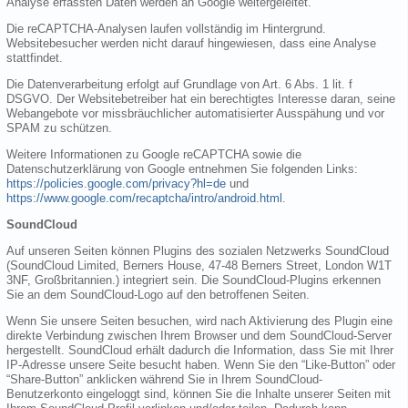
Analyse erfassten Daten werden an Google weitergeleitet.
Die reCAPTCHA-Analysen laufen vollständig im Hintergrund.
Websitebesucher werden nicht darauf hingewiesen, dass eine Analyse
stattfindet.
Die Datenverarbeitung erfolgt auf Grundlage von Art. 6 Abs. 1 lit. f
DSGVO. Der Websitebetreiber hat ein berechtigtes Interesse daran, seine
Webangebote vor missbräuchlicher automatisierter Ausspähung und vor
SPAM zu schützen.
Weitere Informationen zu Google reCAPTCHA sowie die
Datenschutzerklärung von Google entnehmen Sie folgenden Links:
https://policies.google.com/privacy?hl=de
und
https://www.google.com/recaptcha/intro/android.html
.
SoundCloud
Auf unseren Seiten können Plugins des sozialen Netzwerks SoundCloud
(SoundCloud Limited, Berners House, 47-48 Berners Street, London W1T
3NF, Großbritannien.) integriert sein. Die SoundCloud-Plugins erkennen
Sie an dem SoundCloud-Logo auf den betroffenen Seiten.
Wenn Sie unsere Seiten besuchen, wird nach Aktivierung des Plugin eine
direkte Verbindung zwischen Ihrem Browser und dem SoundCloud-Server
hergestellt. SoundCloud erhält dadurch die Information, dass Sie mit Ihrer
IP-Adresse unsere Seite besucht haben. Wenn Sie den “Like-Button” oder
“Share-Button” anklicken während Sie in Ihrem SoundCloud-
Benutzerkonto eingeloggt sind, können Sie die Inhalte unserer Seiten mit