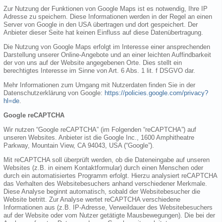
Zur Nutzung der Funktionen von Google Maps ist es notwendig, Ihre IP
Adresse zu speichern. Diese Informationen werden in der Regel an einen
Server von Google in den USA übertragen und dort gespeichert. Der
Anbieter dieser Seite hat keinen Einfluss auf diese Datenübertragung.
Die Nutzung von Google Maps erfolgt im Interesse einer ansprechenden
Darstellung unserer Online-Angebote und an einer leichten Auffindbarkeit
der von uns auf der Website angegebenen Orte. Dies stellt ein
berechtigtes Interesse im Sinne von Art. 6 Abs. 1 lit. f DSGVO dar.
Mehr Informationen zum Umgang mit Nutzerdaten finden Sie in der
Datenschutzerklärung von Google:
https://policies.google.com/privacy?
hl=de
.
Google reCAPTCHA
Wir nutzen “Google reCAPTCHA” (im Folgenden “reCAPTCHA”) auf
unseren Websites. Anbieter ist die Google Inc., 1600 Amphitheatre
Parkway, Mountain View, CA 94043, USA (“Google”).
Mit reCAPTCHA soll überprüft werden, ob die Dateneingabe auf unseren
Websites (z.B. in einem Kontaktformular) durch einen Menschen oder
durch ein automatisiertes Programm erfolgt. Hierzu analysiert reCAPTCHA
das Verhalten des Websitebesuchers anhand verschiedener Merkmale.
Diese Analyse beginnt automatisch, sobald der Websitebesucher die
Website betritt. Zur Analyse wertet reCAPTCHA verschiedene
Informationen aus (z.B. IP-Adresse, Verweildauer des Websitebesuchers
auf der Website oder vom Nutzer getätigte Mausbewegungen). Die bei der