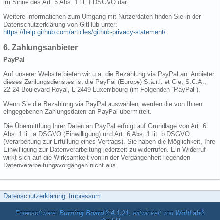
im Sinne des Art. 6 Abs. 1 lit. f DSGVO dar.
Weitere Informationen zum Umgang mit Nutzerdaten finden Sie in der
Datenschutzerklärung von GitHub unter:
https://help.github.com/articles/github-privacy-statement/
.
6. Zahlungsanbieter
PayPal
Auf unserer Website bieten wir u.a. die Bezahlung via PayPal an. Anbieter
dieses Zahlungsdienstes ist die PayPal (Europe) S.à.r.l. et Cie, S.C.A.,
22-24 Boulevard Royal, L-2449 Luxembourg (im Folgenden “PayPal”).
Wenn Sie die Bezahlung via PayPal auswählen, werden die von Ihnen
eingegebenen Zahlungsdaten an PayPal übermittelt.
Die Übermittlung Ihrer Daten an PayPal erfolgt auf Grundlage von Art. 6
Abs. 1 lit. a DSGVO (Einwilligung) und Art. 6 Abs. 1 lit. b DSGVO
(Verarbeitung zur Erfüllung eines Vertrags). Sie haben die Möglichkeit, Ihre
Einwilligung zur Datenverarbeitung jederzeit zu widerrufen. Ein Widerruf
wirkt sich auf die Wirksamkeit von in der Vergangenheit liegenden
Datenverarbeitungsvorgängen nicht aus.
Datenschutzerklärung
Impressum
Forensoftware:
Burning Board® 4.1.21
, entwickelt von
WoltLab®