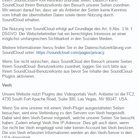
Ihrem SoundCloud-Profil verlinken und/oder teilen. Dadurch kann
SoundCloud Ihrem Benutzerkonto den Besuch unserer Seiten zuordnen.
Wir weisen darauf hin, dass wir als Anbieter der Seiten keine Kenntnis
vom Inhalt der übermittelten Daten sowie deren Nutzung durch
SoundCloud erhalten.
Die Nutzung von SoundCloud erfolgt auf Grundlage des Art. 6 Abs. 1 lit. f
DSGVO. Der Websitebetreiber hat ein berechtigtes Interesse an einer
möglichst umfangreichen Sichtbarkeit in den Sozialen Medien.
Weitere Informationen hierzu finden Sie in der Datenschutzerklärung von
SoundCloud unter:
https://soundcloud.com/pages/privacy
.
Wenn Sie nicht wünschen, dass SoundCloud den Besuch unserer Seiten
Ihrem SoundCloud- Benutzerkonto zuordnet, loggen Sie sich bitte aus
Ihrem SoundCloud-Benutzerkonto aus bevor Sie Inhalte des SoundCloud-
Plugins aktivieren.
Veoh
Unsere Website nutzt Plugins des Videoportals Veoh. Anbieter ist die FC2,
4730 South Fort Apache Road, Suite 300, Las Vegas, NV 89147, USA.
Wenn Sie eine unserer mit einem Veoh-Plugin ausgestatteten Seiten
besuchen, wird eine Verbindung zu den Servern von Veoh hergestellt.
Dabei wird dem Veoh-Server mitgeteilt, welche unserer Seiten Sie besucht
haben. Zudem erlangt Veoh Ihre IP-Adresse. Dies gilt auch dann, wenn
Sie nicht bei Veoh eingeloggt sind oder keinen Account bei Veoh besitzen.
Die von Veoh erfassten Informationen werden an den Veoh-Server in den
USA übermittelt.