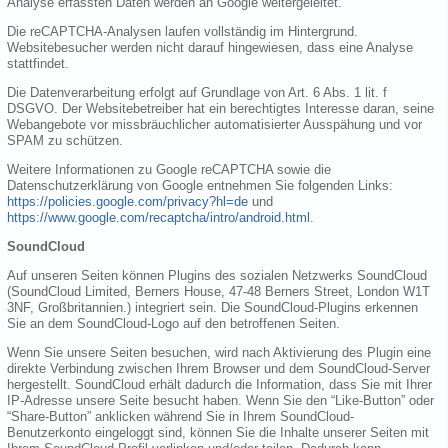
Analyse erfassten Daten werden an Google weitergeleitet.
Die reCAPTCHA-Analysen laufen vollständig im Hintergrund.
Websitebesucher werden nicht darauf hingewiesen, dass eine Analyse
stattfindet.
Die Datenverarbeitung erfolgt auf Grundlage von Art. 6 Abs. 1 lit. f
DSGVO. Der Websitebetreiber hat ein berechtigtes Interesse daran, seine
Webangebote vor missbräuchlicher automatisierter Ausspähung und vor
SPAM zu schützen.
Weitere Informationen zu Google reCAPTCHA sowie die
Datenschutzerklärung von Google entnehmen Sie folgenden Links:
https://policies.google.com/privacy?hl=de
und
https://www.google.com/recaptcha/intro/android.html
.
SoundCloud
Auf unseren Seiten können Plugins des sozialen Netzwerks SoundCloud
(SoundCloud Limited, Berners House, 47-48 Berners Street, London W1T
3NF, Großbritannien.) integriert sein. Die SoundCloud-Plugins erkennen
Sie an dem SoundCloud-Logo auf den betroffenen Seiten.
Wenn Sie unsere Seiten besuchen, wird nach Aktivierung des Plugin eine
direkte Verbindung zwischen Ihrem Browser und dem SoundCloud-Server
hergestellt. SoundCloud erhält dadurch die Information, dass Sie mit Ihrer
IP-Adresse unsere Seite besucht haben. Wenn Sie den “Like-Button” oder
“Share-Button” anklicken während Sie in Ihrem SoundCloud-
Benutzerkonto eingeloggt sind, können Sie die Inhalte unserer Seiten mit