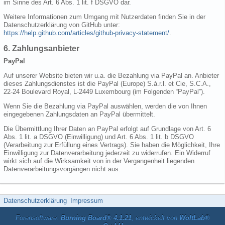
im Sinne des Art. 6 Abs. 1 lit. f DSGVO dar.
Weitere Informationen zum Umgang mit Nutzerdaten finden Sie in der
Datenschutzerklärung von GitHub unter:
https://help.github.com/articles/github-privacy-statement/
.
6. Zahlungsanbieter
PayPal
Auf unserer Website bieten wir u.a. die Bezahlung via PayPal an. Anbieter
dieses Zahlungsdienstes ist die PayPal (Europe) S.à.r.l. et Cie, S.C.A.,
22-24 Boulevard Royal, L-2449 Luxembourg (im Folgenden “PayPal”).
Wenn Sie die Bezahlung via PayPal auswählen, werden die von Ihnen
eingegebenen Zahlungsdaten an PayPal übermittelt.
Die Übermittlung Ihrer Daten an PayPal erfolgt auf Grundlage von Art. 6
Abs. 1 lit. a DSGVO (Einwilligung) und Art. 6 Abs. 1 lit. b DSGVO
(Verarbeitung zur Erfüllung eines Vertrags). Sie haben die Möglichkeit, Ihre
Einwilligung zur Datenverarbeitung jederzeit zu widerrufen. Ein Widerruf
wirkt sich auf die Wirksamkeit von in der Vergangenheit liegenden
Datenverarbeitungsvorgängen nicht aus.
Datenschutzerklärung
Impressum
Forensoftware:
Burning Board® 4.1.21
, entwickelt von
WoltLab®