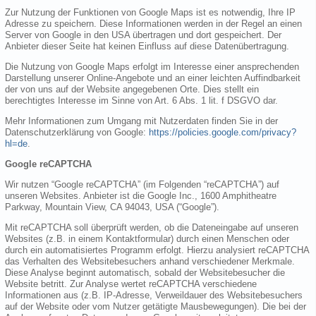
Zur Nutzung der Funktionen von Google Maps ist es notwendig, Ihre IP
Adresse zu speichern. Diese Informationen werden in der Regel an einen
Server von Google in den USA übertragen und dort gespeichert. Der
Anbieter dieser Seite hat keinen Einfluss auf diese Datenübertragung.
Die Nutzung von Google Maps erfolgt im Interesse einer ansprechenden
Darstellung unserer Online-Angebote und an einer leichten Auffindbarkeit
der von uns auf der Website angegebenen Orte. Dies stellt ein
berechtigtes Interesse im Sinne von Art. 6 Abs. 1 lit. f DSGVO dar.
Mehr Informationen zum Umgang mit Nutzerdaten finden Sie in der
Datenschutzerklärung von Google:
https://policies.google.com/privacy?
hl=de
.
Google reCAPTCHA
Wir nutzen “Google reCAPTCHA” (im Folgenden “reCAPTCHA”) auf
unseren Websites. Anbieter ist die Google Inc., 1600 Amphitheatre
Parkway, Mountain View, CA 94043, USA (“Google”).
Mit reCAPTCHA soll überprüft werden, ob die Dateneingabe auf unseren
Websites (z.B. in einem Kontaktformular) durch einen Menschen oder
durch ein automatisiertes Programm erfolgt. Hierzu analysiert reCAPTCHA
das Verhalten des Websitebesuchers anhand verschiedener Merkmale.
Diese Analyse beginnt automatisch, sobald der Websitebesucher die
Website betritt. Zur Analyse wertet reCAPTCHA verschiedene
Informationen aus (z.B. IP-Adresse, Verweildauer des Websitebesuchers
auf der Website oder vom Nutzer getätigte Mausbewegungen). Die bei der