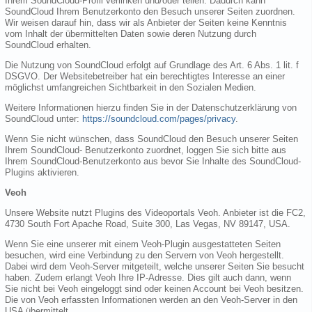
Ihrem SoundCloud-Profil verlinken und/oder teilen. Dadurch kann
SoundCloud Ihrem Benutzerkonto den Besuch unserer Seiten zuordnen.
Wir weisen darauf hin, dass wir als Anbieter der Seiten keine Kenntnis
vom Inhalt der übermittelten Daten sowie deren Nutzung durch
SoundCloud erhalten.
Die Nutzung von SoundCloud erfolgt auf Grundlage des Art. 6 Abs. 1 lit. f
DSGVO. Der Websitebetreiber hat ein berechtigtes Interesse an einer
möglichst umfangreichen Sichtbarkeit in den Sozialen Medien.
Weitere Informationen hierzu finden Sie in der Datenschutzerklärung von
SoundCloud unter:
https://soundcloud.com/pages/privacy
.
Wenn Sie nicht wünschen, dass SoundCloud den Besuch unserer Seiten
Ihrem SoundCloud- Benutzerkonto zuordnet, loggen Sie sich bitte aus
Ihrem SoundCloud-Benutzerkonto aus bevor Sie Inhalte des SoundCloud-
Plugins aktivieren.
Veoh
Unsere Website nutzt Plugins des Videoportals Veoh. Anbieter ist die FC2,
4730 South Fort Apache Road, Suite 300, Las Vegas, NV 89147, USA.
Wenn Sie eine unserer mit einem Veoh-Plugin ausgestatteten Seiten
besuchen, wird eine Verbindung zu den Servern von Veoh hergestellt.
Dabei wird dem Veoh-Server mitgeteilt, welche unserer Seiten Sie besucht
haben. Zudem erlangt Veoh Ihre IP-Adresse. Dies gilt auch dann, wenn
Sie nicht bei Veoh eingeloggt sind oder keinen Account bei Veoh besitzen.
Die von Veoh erfassten Informationen werden an den Veoh-Server in den
USA übermittelt.