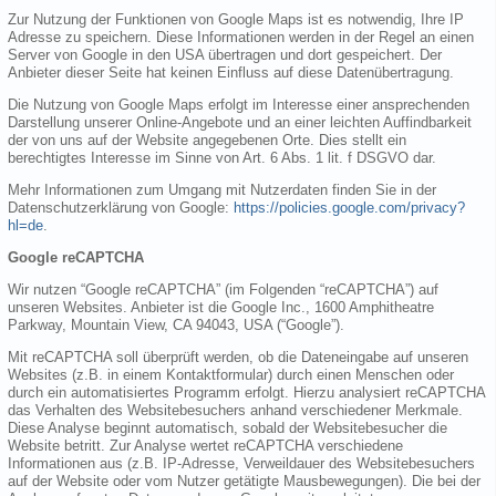
Zur Nutzung der Funktionen von Google Maps ist es notwendig, Ihre IP
Adresse zu speichern. Diese Informationen werden in der Regel an einen
Server von Google in den USA übertragen und dort gespeichert. Der
Anbieter dieser Seite hat keinen Einfluss auf diese Datenübertragung.
Die Nutzung von Google Maps erfolgt im Interesse einer ansprechenden
Darstellung unserer Online-Angebote und an einer leichten Auffindbarkeit
der von uns auf der Website angegebenen Orte. Dies stellt ein
berechtigtes Interesse im Sinne von Art. 6 Abs. 1 lit. f DSGVO dar.
Mehr Informationen zum Umgang mit Nutzerdaten finden Sie in der
Datenschutzerklärung von Google:
https://policies.google.com/privacy?
hl=de
.
Google reCAPTCHA
Wir nutzen “Google reCAPTCHA” (im Folgenden “reCAPTCHA”) auf
unseren Websites. Anbieter ist die Google Inc., 1600 Amphitheatre
Parkway, Mountain View, CA 94043, USA (“Google”).
Mit reCAPTCHA soll überprüft werden, ob die Dateneingabe auf unseren
Websites (z.B. in einem Kontaktformular) durch einen Menschen oder
durch ein automatisiertes Programm erfolgt. Hierzu analysiert reCAPTCHA
das Verhalten des Websitebesuchers anhand verschiedener Merkmale.
Diese Analyse beginnt automatisch, sobald der Websitebesucher die
Website betritt. Zur Analyse wertet reCAPTCHA verschiedene
Informationen aus (z.B. IP-Adresse, Verweildauer des Websitebesuchers
auf der Website oder vom Nutzer getätigte Mausbewegungen). Die bei der