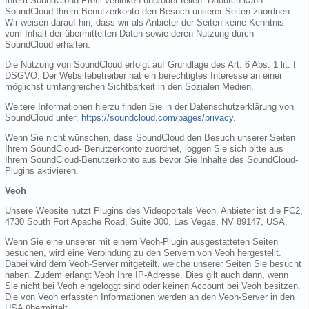
Ihrem SoundCloud-Profil verlinken und/oder teilen. Dadurch kann
SoundCloud Ihrem Benutzerkonto den Besuch unserer Seiten zuordnen.
Wir weisen darauf hin, dass wir als Anbieter der Seiten keine Kenntnis
vom Inhalt der übermittelten Daten sowie deren Nutzung durch
SoundCloud erhalten.
Die Nutzung von SoundCloud erfolgt auf Grundlage des Art. 6 Abs. 1 lit. f
DSGVO. Der Websitebetreiber hat ein berechtigtes Interesse an einer
möglichst umfangreichen Sichtbarkeit in den Sozialen Medien.
Weitere Informationen hierzu finden Sie in der Datenschutzerklärung von
SoundCloud unter:
https://soundcloud.com/pages/privacy
.
Wenn Sie nicht wünschen, dass SoundCloud den Besuch unserer Seiten
Ihrem SoundCloud- Benutzerkonto zuordnet, loggen Sie sich bitte aus
Ihrem SoundCloud-Benutzerkonto aus bevor Sie Inhalte des SoundCloud-
Plugins aktivieren.
Veoh
Unsere Website nutzt Plugins des Videoportals Veoh. Anbieter ist die FC2,
4730 South Fort Apache Road, Suite 300, Las Vegas, NV 89147, USA.
Wenn Sie eine unserer mit einem Veoh-Plugin ausgestatteten Seiten
besuchen, wird eine Verbindung zu den Servern von Veoh hergestellt.
Dabei wird dem Veoh-Server mitgeteilt, welche unserer Seiten Sie besucht
haben. Zudem erlangt Veoh Ihre IP-Adresse. Dies gilt auch dann, wenn
Sie nicht bei Veoh eingeloggt sind oder keinen Account bei Veoh besitzen.
Die von Veoh erfassten Informationen werden an den Veoh-Server in den
USA übermittelt.