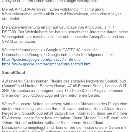
Analyse erfassten Daten werden an Google weitergeleitet.
Die reCAPTCHA-Analysen laufen vollständig im Hintergrund.
Websitebesucher werden nicht darauf hingewiesen, dass eine Analyse
stattfindet.
Die Datenverarbeitung erfolgt auf Grundlage von Art. 6 Abs. 1 lit. f
DSGVO. Der Websitebetreiber hat ein berechtigtes Interesse daran, seine
Webangebote vor missbräuchlicher automatisierter Ausspähung und vor
SPAM zu schützen.
Weitere Informationen zu Google reCAPTCHA sowie die
Datenschutzerklärung von Google entnehmen Sie folgenden Links:
https://policies.google.com/privacy?hl=de
und
https://www.google.com/recaptcha/intro/android.html
.
SoundCloud
Auf unseren Seiten können Plugins des sozialen Netzwerks SoundCloud
(SoundCloud Limited, Berners House, 47-48 Berners Street, London W1T
3NF, Großbritannien.) integriert sein. Die SoundCloud-Plugins erkennen
Sie an dem SoundCloud-Logo auf den betroffenen Seiten.
Wenn Sie unsere Seiten besuchen, wird nach Aktivierung des Plugin eine
direkte Verbindung zwischen Ihrem Browser und dem SoundCloud-Server
hergestellt. SoundCloud erhält dadurch die Information, dass Sie mit Ihrer
IP-Adresse unsere Seite besucht haben. Wenn Sie den “Like-Button” oder
“Share-Button” anklicken während Sie in Ihrem SoundCloud-
Benutzerkonto eingeloggt sind, können Sie die Inhalte unserer Seiten mit