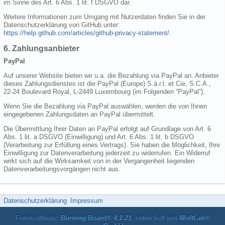
im Sinne des Art. 6 Abs. 1 lit. f DSGVO dar.
Weitere Informationen zum Umgang mit Nutzerdaten finden Sie in der
Datenschutzerklärung von GitHub unter:
https://help.github.com/articles/github-privacy-statement/
.
6. Zahlungsanbieter
PayPal
Auf unserer Website bieten wir u.a. die Bezahlung via PayPal an. Anbieter
dieses Zahlungsdienstes ist die PayPal (Europe) S.à.r.l. et Cie, S.C.A.,
22-24 Boulevard Royal, L-2449 Luxembourg (im Folgenden “PayPal”).
Wenn Sie die Bezahlung via PayPal auswählen, werden die von Ihnen
eingegebenen Zahlungsdaten an PayPal übermittelt.
Die Übermittlung Ihrer Daten an PayPal erfolgt auf Grundlage von Art. 6
Abs. 1 lit. a DSGVO (Einwilligung) und Art. 6 Abs. 1 lit. b DSGVO
(Verarbeitung zur Erfüllung eines Vertrags). Sie haben die Möglichkeit, Ihre
Einwilligung zur Datenverarbeitung jederzeit zu widerrufen. Ein Widerruf
wirkt sich auf die Wirksamkeit von in der Vergangenheit liegenden
Datenverarbeitungsvorgängen nicht aus.
Datenschutzerklärung
Impressum
Forensoftware:
Burning Board® 4.1.21
, entwickelt von
WoltLab®