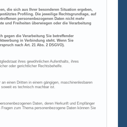
den, die sich aus Ihrer besonderen Situation ergeben,
stütztes Profiling. Die jeweilige Rechtsgrundlage, auf
betroffenen personenbezogenen Daten nicht mehr
hte und Freiheiten überwiegen oder die Verarbeitung
h gegen die Verarbeitung Sie betreffender
rektwerbung in Verbindung steht. Wenn Sie
rspruch nach Art. 21 Abs. 2 DSGVO).
liedstaat ihres gewöhnlichen Aufenthalts, ihres
her oder gerichtlicher Rechtsbehelfe.
der an einen Dritten in einem gängigen, maschinenlesbaren
, soweit es technisch machbar ist.
n personenbezogenen Daten, deren Herkunft und Empfänger
eren Fragen zum Thema personenbezogene Daten können Sie