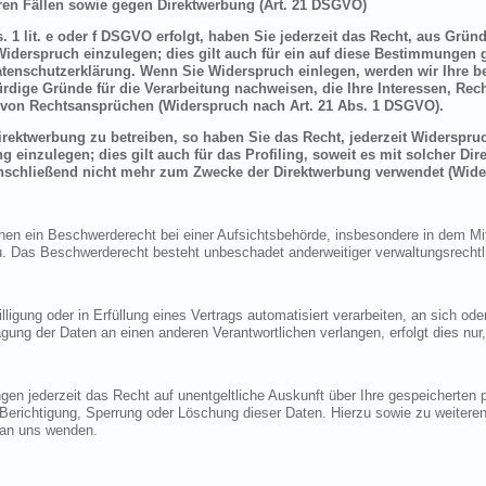
en Fällen sowie gegen Direktwerbung (Art. 21 DSGVO)
 1 lit. e oder f DSGVO erfolgt, haben Sie jederzeit das Recht, aus Grün
derspruch einzulegen; dies gilt auch für ein auf diese Bestimmungen ge
atenschutzerklärung. Wenn Sie Widerspruch einlegen, werden wir Ihre 
rdige Gründe für die Verarbeitung nachweisen, die Ihre Interessen, Rec
von Rechtsansprüchen (Widerspruch nach Art. 21 Abs. 1 DSGVO).
ektwerbung zu betreiben, so haben Sie das Recht, jederzeit Widerspruc
inzulegen; dies gilt auch für das Profiling, soweit es mit solcher Di
schließend nicht mehr zum Zwecke der Direktwerbung verwendet (Wide
n ein Beschwerderecht bei einer Aufsichtsbehörde, insbesondere in dem Mitg
 Das Beschwerderecht besteht unbeschadet anderweitiger verwaltungsrechtlic
lligung oder in Erfüllung eines Vertrags automatisiert verarbeiten, an sich o
gung der Daten an einen anderen Verantwortlichen verlangen, erfolgt dies nur
en jederzeit das Recht auf unentgeltliche Auskunft über Ihre gespeicherte
f Berichtigung, Sperrung oder Löschung dieser Daten. Hierzu sowie zu weit
 an uns wenden.