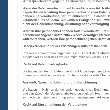
Widerspruchsrecht gegen die Datenerhebung in besonder
Wenn die Datenverarbeitung auf Grundlage von Art. 6 Abs.
gegen die Verarbeitung Ihrer personenbezogenen Daten Wi
denen eine Verarbeitung beruht, entnehmen Sie dieser D
verarbeiten, es sei denn, wir können zwingende schutzwü
dient der Geltendmachung, Ausübung oder Verteidigung 
Werden Ihre personenbezogenen Daten verarbeitet, um Dir
personenbezogener Daten zum Zwecke derartiger Werbung e
widersprechen, werden Ihre personenbezogenen Daten an
Beschwerderecht bei der zuständigen Aufsichtsbehörde
Im Falle von Verstößen gegen die DSGVO steht den Betroffene
Arbeitsplatzes oder des Orts des mutmaßlichen Verstoßes zu.
Recht auf Datenübertragbarkeit
Sie haben das Recht, Daten, die wir auf Grundlage Ihrer Einwi
Format aushändigen zu lassen. Sofern Sie die direkte Übertra
Auskunft, Sperrung, Löschung und Berichtigung
Sie haben im Rahmen der geltenden gesetzlichen Bestimmung
und den Zweck der Datenverarbeitung und ggf. ein Recht au
sich jederzeit unter der im Impressum angegebenen Adresse
Recht auf Einschränkung der Verarbeitung