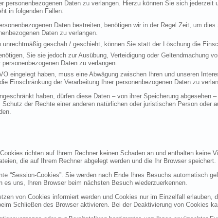
rer personenbezogenen Daten zu verlangen. Hierzu können Sie sich jederzei
t in folgenden Fällen:
personenbezogenen Daten bestreiten, benötigen wir in der Regel Zeit, um dies
sonenbezogenen Daten zu verlangen.
 unrechtmäßig geschah / geschieht, können Sie statt der Löschung die Einsc
nötigen, Sie sie jedoch zur Ausübung, Verteidigung oder Geltendmachung vo
er personenbezogenen Daten zu verlangen.
VO eingelegt haben, muss eine Abwägung zwischen Ihren und unseren Intere
die Einschränkung der Verarbeitung Ihrer personenbezogenen Daten zu verla
geschränkt haben, dürfen diese Daten – von ihrer Speicherung abgesehen – n
hutz der Rechte einer anderen natürlichen oder juristischen Person oder au
den.
 Cookies richten auf Ihrem Rechner keinen Schaden an und enthalten keine Vi
ateien, die auf Ihrem Rechner abgelegt werden und die Ihr Browser speichert.
nte “Session-Cookies”. Sie werden nach Ende Ihres Besuchs automatisch gel
en es uns, Ihren Browser beim nächsten Besuch wiederzuerkennen.
etzen von Cookies informiert werden und Cookies nur im Einzelfall erlauben, 
m Schließen des Browser aktivieren. Bei der Deaktivierung von Cookies kann