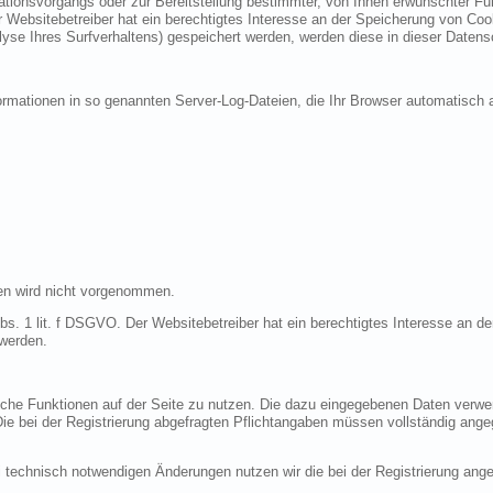
ionsvorgangs oder zur Bereitstellung bestimmter, von Ihnen erwünschter Funk
 Websitebetreiber hat ein berechtigtes Interesse an der Speicherung von Cooki
lyse Ihres Surfverhaltens) gespeichert werden, werden diese in dieser Datens
ormationen in so genannten Server-Log-Dateien, die Ihr Browser automatisch a
en wird nicht vorgenommen.
bs. 1 lit. f DSGVO. Der Websitebetreiber hat ein berechtigtes Interesse an de
 werden.
liche Funktionen auf der Seite zu nutzen. Die dazu eingegebenen Daten verw
 Die bei der Registrierung abgefragten Pflichtangaben müssen vollständig ang
 technisch notwendigen Änderungen nutzen wir die bei der Registrierung an