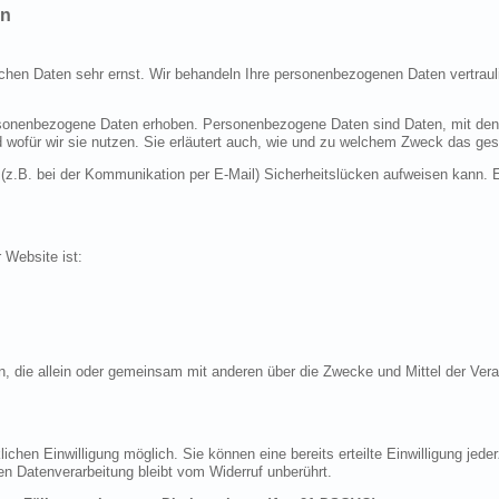
en
ichen Daten sehr ernst. Wir behandeln Ihre personenbezogenen Daten vertraul
nenbezogene Daten erhoben. Personenbezogene Daten sind Daten, mit denen S
d wofür wir sie nutzen. Sie erläutert auch, wie und zu welchem Zweck das ges
 (z.B. bei der Kommunikation per E-Mail) Sicherheitslücken aufweisen kann. E
r Website ist:
erson, die allein oder gemeinsam mit anderen über die Zwecke und Mittel der 
chen Einwilligung möglich. Sie können eine bereits erteilte Einwilligung jeder
en Datenverarbeitung bleibt vom Widerruf unberührt.