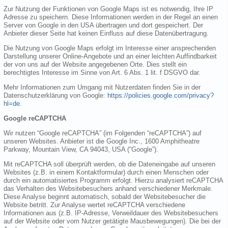
Zur Nutzung der Funktionen von Google Maps ist es notwendig, Ihre IP
Adresse zu speichern. Diese Informationen werden in der Regel an einen
Server von Google in den USA übertragen und dort gespeichert. Der
Anbieter dieser Seite hat keinen Einfluss auf diese Datenübertragung.
Die Nutzung von Google Maps erfolgt im Interesse einer ansprechenden
Darstellung unserer Online-Angebote und an einer leichten Auffindbarkeit
der von uns auf der Website angegebenen Orte. Dies stellt ein
berechtigtes Interesse im Sinne von Art. 6 Abs. 1 lit. f DSGVO dar.
Mehr Informationen zum Umgang mit Nutzerdaten finden Sie in der
Datenschutzerklärung von Google:
https://policies.google.com/privacy?
hl=de
.
Google reCAPTCHA
Wir nutzen “Google reCAPTCHA” (im Folgenden “reCAPTCHA”) auf
unseren Websites. Anbieter ist die Google Inc., 1600 Amphitheatre
Parkway, Mountain View, CA 94043, USA (“Google”).
Mit reCAPTCHA soll überprüft werden, ob die Dateneingabe auf unseren
Websites (z.B. in einem Kontaktformular) durch einen Menschen oder
durch ein automatisiertes Programm erfolgt. Hierzu analysiert reCAPTCHA
das Verhalten des Websitebesuchers anhand verschiedener Merkmale.
Diese Analyse beginnt automatisch, sobald der Websitebesucher die
Website betritt. Zur Analyse wertet reCAPTCHA verschiedene
Informationen aus (z.B. IP-Adresse, Verweildauer des Websitebesuchers
auf der Website oder vom Nutzer getätigte Mausbewegungen). Die bei der