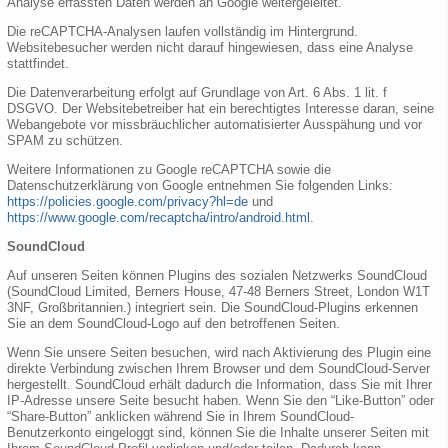
Analyse erfassten Daten werden an Google weitergeleitet.
Die reCAPTCHA-Analysen laufen vollständig im Hintergrund.
Websitebesucher werden nicht darauf hingewiesen, dass eine Analyse
stattfindet.
Die Datenverarbeitung erfolgt auf Grundlage von Art. 6 Abs. 1 lit. f
DSGVO. Der Websitebetreiber hat ein berechtigtes Interesse daran, seine
Webangebote vor missbräuchlicher automatisierter Ausspähung und vor
SPAM zu schützen.
Weitere Informationen zu Google reCAPTCHA sowie die
Datenschutzerklärung von Google entnehmen Sie folgenden Links:
https://policies.google.com/privacy?hl=de
und
https://www.google.com/recaptcha/intro/android.html
.
SoundCloud
Auf unseren Seiten können Plugins des sozialen Netzwerks SoundCloud
(SoundCloud Limited, Berners House, 47-48 Berners Street, London W1T
3NF, Großbritannien.) integriert sein. Die SoundCloud-Plugins erkennen
Sie an dem SoundCloud-Logo auf den betroffenen Seiten.
Wenn Sie unsere Seiten besuchen, wird nach Aktivierung des Plugin eine
direkte Verbindung zwischen Ihrem Browser und dem SoundCloud-Server
hergestellt. SoundCloud erhält dadurch die Information, dass Sie mit Ihrer
IP-Adresse unsere Seite besucht haben. Wenn Sie den “Like-Button” oder
“Share-Button” anklicken während Sie in Ihrem SoundCloud-
Benutzerkonto eingeloggt sind, können Sie die Inhalte unserer Seiten mit