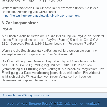
im Sinne des Art. 6 Abs. 1 lit. f DSGVO dar.
Weitere Informationen zum Umgang mit Nutzerdaten finden Sie in der
Datenschutzerklärung von GitHub unter:
https://help.github.com/articles/github-privacy-statement/
.
6. Zahlungsanbieter
PayPal
Auf unserer Website bieten wir u.a. die Bezahlung via PayPal an. Anbieter
dieses Zahlungsdienstes ist die PayPal (Europe) S.à.r.l. et Cie, S.C.A.,
22-24 Boulevard Royal, L-2449 Luxembourg (im Folgenden “PayPal”).
Wenn Sie die Bezahlung via PayPal auswählen, werden die von Ihnen
eingegebenen Zahlungsdaten an PayPal übermittelt.
Die Übermittlung Ihrer Daten an PayPal erfolgt auf Grundlage von Art. 6
Abs. 1 lit. a DSGVO (Einwilligung) und Art. 6 Abs. 1 lit. b DSGVO
(Verarbeitung zur Erfüllung eines Vertrags). Sie haben die Möglichkeit, Ihre
Einwilligung zur Datenverarbeitung jederzeit zu widerrufen. Ein Widerruf
wirkt sich auf die Wirksamkeit von in der Vergangenheit liegenden
Datenverarbeitungsvorgängen nicht aus.
Datenschutzerklärung
Impressum
Forensoftware:
Burning Board® 4.1.21
, entwickelt von
WoltLab®