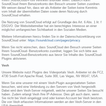
Ihrem SoundCloud-Profil verlinken und/oder teilen. Dadurch kann
SoundCloud Ihrem Benutzerkonto den Besuch unserer Seiten zuordnen.
Wir weisen darauf hin, dass wir als Anbieter der Seiten keine Kenntnis
vom Inhalt der übermittelten Daten sowie deren Nutzung durch
SoundCloud erhalten.
Die Nutzung von SoundCloud erfolgt auf Grundlage des Art. 6 Abs. 1 lit. f
DSGVO. Der Websitebetreiber hat ein berechtigtes Interesse an einer
möglichst umfangreichen Sichtbarkeit in den Sozialen Medien.
Weitere Informationen hierzu finden Sie in der Datenschutzerklärung von
SoundCloud unter:
https://soundcloud.com/pages/privacy
.
Wenn Sie nicht wünschen, dass SoundCloud den Besuch unserer Seiten
Ihrem SoundCloud- Benutzerkonto zuordnet, loggen Sie sich bitte aus
Ihrem SoundCloud-Benutzerkonto aus bevor Sie Inhalte des SoundCloud-
Plugins aktivieren.
Veoh
Unsere Website nutzt Plugins des Videoportals Veoh. Anbieter ist die FC2,
4730 South Fort Apache Road, Suite 300, Las Vegas, NV 89147, USA.
Wenn Sie eine unserer mit einem Veoh-Plugin ausgestatteten Seiten
besuchen, wird eine Verbindung zu den Servern von Veoh hergestellt.
Dabei wird dem Veoh-Server mitgeteilt, welche unserer Seiten Sie besucht
haben. Zudem erlangt Veoh Ihre IP-Adresse. Dies gilt auch dann, wenn
Sie nicht bei Veoh eingeloggt sind oder keinen Account bei Veoh besitzen.
Die von Veoh erfassten Informationen werden an den Veoh-Server in den
USA übermittelt.