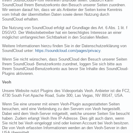
Ihrem SoundCloud-Profil verlinken und/oder teilen. Dadurch kann
SoundCloud Ihrem Benutzerkonto den Besuch unserer Seiten zuordnen.
Wir weisen darauf hin, dass wir als Anbieter der Seiten keine Kenntnis
vom Inhalt der übermittelten Daten sowie deren Nutzung durch
SoundCloud erhalten.
Die Nutzung von SoundCloud erfolgt auf Grundlage des Art. 6 Abs. 1 lit. f
DSGVO. Der Websitebetreiber hat ein berechtigtes Interesse an einer
möglichst umfangreichen Sichtbarkeit in den Sozialen Medien.
Weitere Informationen hierzu finden Sie in der Datenschutzerklärung von
SoundCloud unter:
https://soundcloud.com/pages/privacy
.
Wenn Sie nicht wünschen, dass SoundCloud den Besuch unserer Seiten
Ihrem SoundCloud- Benutzerkonto zuordnet, loggen Sie sich bitte aus
Ihrem SoundCloud-Benutzerkonto aus bevor Sie Inhalte des SoundCloud-
Plugins aktivieren.
Veoh
Unsere Website nutzt Plugins des Videoportals Veoh. Anbieter ist die FC2,
4730 South Fort Apache Road, Suite 300, Las Vegas, NV 89147, USA.
Wenn Sie eine unserer mit einem Veoh-Plugin ausgestatteten Seiten
besuchen, wird eine Verbindung zu den Servern von Veoh hergestellt.
Dabei wird dem Veoh-Server mitgeteilt, welche unserer Seiten Sie besucht
haben. Zudem erlangt Veoh Ihre IP-Adresse. Dies gilt auch dann, wenn
Sie nicht bei Veoh eingeloggt sind oder keinen Account bei Veoh besitzen.
Die von Veoh erfassten Informationen werden an den Veoh-Server in den
USA übermittelt.