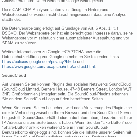
Analyse erfassten Daten werden an Google weitergeleitet.
Die reCAPTCHA-Analysen laufen vollständig im Hintergrund.
Websitebesucher werden nicht darauf hingewiesen, dass eine Analyse
stattfindet.
Die Datenverarbeitung erfolgt auf Grundlage von Art. 6 Abs. 1 lit. f
DSGVO. Der Websitebetreiber hat ein berechtigtes Interesse daran, seine
Webangebote vor missbräuchlicher automatisierter Ausspähung und vor
SPAM zu schützen.
Weitere Informationen zu Google reCAPTCHA sowie die
Datenschutzerklärung von Google entnehmen Sie folgenden Links:
https://policies.google.com/privacy?hl=de
und
https://www.google.com/recaptcha/intro/android.html
.
SoundCloud
Auf unseren Seiten können Plugins des sozialen Netzwerks SoundCloud
(SoundCloud Limited, Berners House, 47-48 Berners Street, London W1T
3NF, Großbritannien.) integriert sein. Die SoundCloud-Plugins erkennen
Sie an dem SoundCloud-Logo auf den betroffenen Seiten.
Wenn Sie unsere Seiten besuchen, wird nach Aktivierung des Plugin eine
direkte Verbindung zwischen Ihrem Browser und dem SoundCloud-Server
hergestellt. SoundCloud erhält dadurch die Information, dass Sie mit Ihrer
IP-Adresse unsere Seite besucht haben. Wenn Sie den “Like-Button” oder
“Share-Button” anklicken während Sie in Ihrem SoundCloud-
Benutzerkonto eingeloggt sind, können Sie die Inhalte unserer Seiten mit