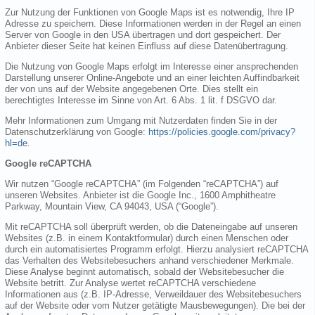
Zur Nutzung der Funktionen von Google Maps ist es notwendig, Ihre IP
Adresse zu speichern. Diese Informationen werden in der Regel an einen
Server von Google in den USA übertragen und dort gespeichert. Der
Anbieter dieser Seite hat keinen Einfluss auf diese Datenübertragung.
Die Nutzung von Google Maps erfolgt im Interesse einer ansprechenden
Darstellung unserer Online-Angebote und an einer leichten Auffindbarkeit
der von uns auf der Website angegebenen Orte. Dies stellt ein
berechtigtes Interesse im Sinne von Art. 6 Abs. 1 lit. f DSGVO dar.
Mehr Informationen zum Umgang mit Nutzerdaten finden Sie in der
Datenschutzerklärung von Google:
https://policies.google.com/privacy?
hl=de
.
Google reCAPTCHA
Wir nutzen “Google reCAPTCHA” (im Folgenden “reCAPTCHA”) auf
unseren Websites. Anbieter ist die Google Inc., 1600 Amphitheatre
Parkway, Mountain View, CA 94043, USA (“Google”).
Mit reCAPTCHA soll überprüft werden, ob die Dateneingabe auf unseren
Websites (z.B. in einem Kontaktformular) durch einen Menschen oder
durch ein automatisiertes Programm erfolgt. Hierzu analysiert reCAPTCHA
das Verhalten des Websitebesuchers anhand verschiedener Merkmale.
Diese Analyse beginnt automatisch, sobald der Websitebesucher die
Website betritt. Zur Analyse wertet reCAPTCHA verschiedene
Informationen aus (z.B. IP-Adresse, Verweildauer des Websitebesuchers
auf der Website oder vom Nutzer getätigte Mausbewegungen). Die bei der