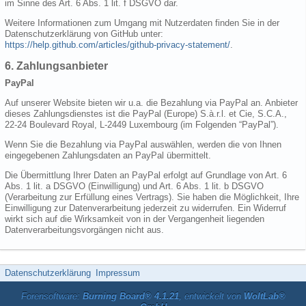
im Sinne des Art. 6 Abs. 1 lit. f DSGVO dar.
Weitere Informationen zum Umgang mit Nutzerdaten finden Sie in der
Datenschutzerklärung von GitHub unter:
https://help.github.com/articles/github-privacy-statement/
.
6. Zahlungsanbieter
PayPal
Auf unserer Website bieten wir u.a. die Bezahlung via PayPal an. Anbieter
dieses Zahlungsdienstes ist die PayPal (Europe) S.à.r.l. et Cie, S.C.A.,
22-24 Boulevard Royal, L-2449 Luxembourg (im Folgenden “PayPal”).
Wenn Sie die Bezahlung via PayPal auswählen, werden die von Ihnen
eingegebenen Zahlungsdaten an PayPal übermittelt.
Die Übermittlung Ihrer Daten an PayPal erfolgt auf Grundlage von Art. 6
Abs. 1 lit. a DSGVO (Einwilligung) und Art. 6 Abs. 1 lit. b DSGVO
(Verarbeitung zur Erfüllung eines Vertrags). Sie haben die Möglichkeit, Ihre
Einwilligung zur Datenverarbeitung jederzeit zu widerrufen. Ein Widerruf
wirkt sich auf die Wirksamkeit von in der Vergangenheit liegenden
Datenverarbeitungsvorgängen nicht aus.
Datenschutzerklärung
Impressum
Forensoftware:
Burning Board® 4.1.21
, entwickelt von
WoltLab®