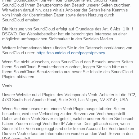
Ihrem SoundCloud-Profil verlinken und/oder teilen. Dadurch kann
SoundCloud Ihrem Benutzerkonto den Besuch unserer Seiten zuordnen.
Wir weisen darauf hin, dass wir als Anbieter der Seiten keine Kenntnis
vom Inhalt der übermittelten Daten sowie deren Nutzung durch
SoundCloud erhalten.
Die Nutzung von SoundCloud erfolgt auf Grundlage des Art. 6 Abs. 1 lit. f
DSGVO. Der Websitebetreiber hat ein berechtigtes Interesse an einer
möglichst umfangreichen Sichtbarkeit in den Sozialen Medien.
Weitere Informationen hierzu finden Sie in der Datenschutzerklärung von
SoundCloud unter:
https://soundcloud.com/pages/privacy
.
Wenn Sie nicht wünschen, dass SoundCloud den Besuch unserer Seiten
Ihrem SoundCloud- Benutzerkonto zuordnet, loggen Sie sich bitte aus
Ihrem SoundCloud-Benutzerkonto aus bevor Sie Inhalte des SoundCloud-
Plugins aktivieren.
Veoh
Unsere Website nutzt Plugins des Videoportals Veoh. Anbieter ist die FC2,
4730 South Fort Apache Road, Suite 300, Las Vegas, NV 89147, USA.
Wenn Sie eine unserer mit einem Veoh-Plugin ausgestatteten Seiten
besuchen, wird eine Verbindung zu den Servern von Veoh hergestellt.
Dabei wird dem Veoh-Server mitgeteilt, welche unserer Seiten Sie besucht
haben. Zudem erlangt Veoh Ihre IP-Adresse. Dies gilt auch dann, wenn
Sie nicht bei Veoh eingeloggt sind oder keinen Account bei Veoh besitzen.
Die von Veoh erfassten Informationen werden an den Veoh-Server in den
USA übermittelt.