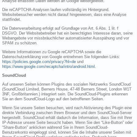
Analyse erfassten Daten werden an Google weitergeleitet.
Die reCAPTCHA-Analysen laufen vollständig im Hintergrund.
Websitebesucher werden nicht darauf hingewiesen, dass eine Analyse
stattfindet.
Die Datenverarbeitung erfolgt auf Grundlage von Art. 6 Abs. 1 lit. f
DSGVO. Der Websitebetreiber hat ein berechtigtes Interesse daran, seine
Webangebote vor missbräuchlicher automatisierter Ausspähung und vor
SPAM zu schützen.
Weitere Informationen zu Google reCAPTCHA sowie die
Datenschutzerklärung von Google entnehmen Sie folgenden Links:
https://policies.google.com/privacy?hl=de
und
https://www.google.com/recaptcha/intro/android.html
.
SoundCloud
Auf unseren Seiten können Plugins des sozialen Netzwerks SoundCloud
(SoundCloud Limited, Berners House, 47-48 Berners Street, London W1T
3NF, Großbritannien.) integriert sein. Die SoundCloud-Plugins erkennen
Sie an dem SoundCloud-Logo auf den betroffenen Seiten.
Wenn Sie unsere Seiten besuchen, wird nach Aktivierung des Plugin eine
direkte Verbindung zwischen Ihrem Browser und dem SoundCloud-Server
hergestellt. SoundCloud erhält dadurch die Information, dass Sie mit Ihrer
IP-Adresse unsere Seite besucht haben. Wenn Sie den “Like-Button” oder
“Share-Button” anklicken während Sie in Ihrem SoundCloud-
Benutzerkonto eingeloggt sind, können Sie die Inhalte unserer Seiten mit