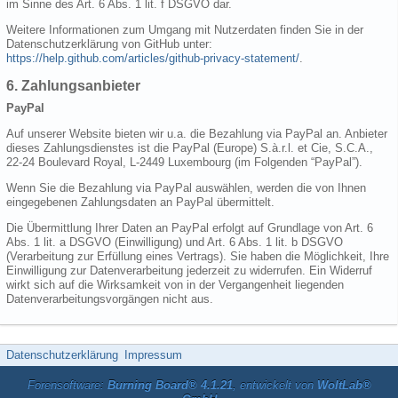
im Sinne des Art. 6 Abs. 1 lit. f DSGVO dar.
Weitere Informationen zum Umgang mit Nutzerdaten finden Sie in der
Datenschutzerklärung von GitHub unter:
https://help.github.com/articles/github-privacy-statement/
.
6. Zahlungsanbieter
PayPal
Auf unserer Website bieten wir u.a. die Bezahlung via PayPal an. Anbieter
dieses Zahlungsdienstes ist die PayPal (Europe) S.à.r.l. et Cie, S.C.A.,
22-24 Boulevard Royal, L-2449 Luxembourg (im Folgenden “PayPal”).
Wenn Sie die Bezahlung via PayPal auswählen, werden die von Ihnen
eingegebenen Zahlungsdaten an PayPal übermittelt.
Die Übermittlung Ihrer Daten an PayPal erfolgt auf Grundlage von Art. 6
Abs. 1 lit. a DSGVO (Einwilligung) und Art. 6 Abs. 1 lit. b DSGVO
(Verarbeitung zur Erfüllung eines Vertrags). Sie haben die Möglichkeit, Ihre
Einwilligung zur Datenverarbeitung jederzeit zu widerrufen. Ein Widerruf
wirkt sich auf die Wirksamkeit von in der Vergangenheit liegenden
Datenverarbeitungsvorgängen nicht aus.
Datenschutzerklärung
Impressum
Forensoftware:
Burning Board® 4.1.21
, entwickelt von
WoltLab®