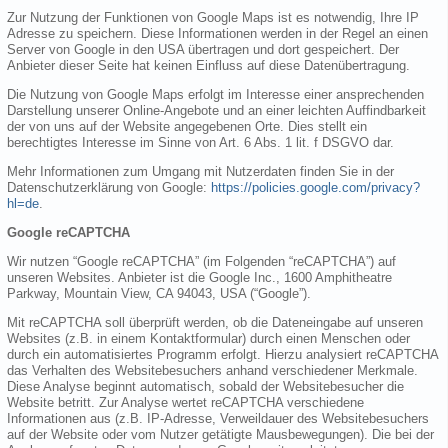
Zur Nutzung der Funktionen von Google Maps ist es notwendig, Ihre IP
Adresse zu speichern. Diese Informationen werden in der Regel an einen
Server von Google in den USA übertragen und dort gespeichert. Der
Anbieter dieser Seite hat keinen Einfluss auf diese Datenübertragung.
Die Nutzung von Google Maps erfolgt im Interesse einer ansprechenden
Darstellung unserer Online-Angebote und an einer leichten Auffindbarkeit
der von uns auf der Website angegebenen Orte. Dies stellt ein
berechtigtes Interesse im Sinne von Art. 6 Abs. 1 lit. f DSGVO dar.
Mehr Informationen zum Umgang mit Nutzerdaten finden Sie in der
Datenschutzerklärung von Google:
https://policies.google.com/privacy?
hl=de
.
Google reCAPTCHA
Wir nutzen “Google reCAPTCHA” (im Folgenden “reCAPTCHA”) auf
unseren Websites. Anbieter ist die Google Inc., 1600 Amphitheatre
Parkway, Mountain View, CA 94043, USA (“Google”).
Mit reCAPTCHA soll überprüft werden, ob die Dateneingabe auf unseren
Websites (z.B. in einem Kontaktformular) durch einen Menschen oder
durch ein automatisiertes Programm erfolgt. Hierzu analysiert reCAPTCHA
das Verhalten des Websitebesuchers anhand verschiedener Merkmale.
Diese Analyse beginnt automatisch, sobald der Websitebesucher die
Website betritt. Zur Analyse wertet reCAPTCHA verschiedene
Informationen aus (z.B. IP-Adresse, Verweildauer des Websitebesuchers
auf der Website oder vom Nutzer getätigte Mausbewegungen). Die bei der