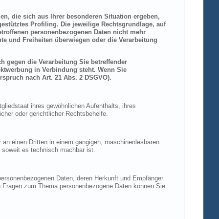
den, die sich aus Ihrer besonderen Situation ergeben,
stütztes Profiling. Die jeweilige Rechtsgrundlage, auf
betroffenen personenbezogenen Daten nicht mehr
hte und Freiheiten überwiegen oder die Verarbeitung
h gegen die Verarbeitung Sie betreffender
rektwerbung in Verbindung steht. Wenn Sie
rspruch nach Art. 21 Abs. 2 DSGVO).
liedstaat ihres gewöhnlichen Aufenthalts, ihres
her oder gerichtlicher Rechtsbehelfe.
der an einen Dritten in einem gängigen, maschinenlesbaren
, soweit es technisch machbar ist.
n personenbezogenen Daten, deren Herkunft und Empfänger
eren Fragen zum Thema personenbezogene Daten können Sie