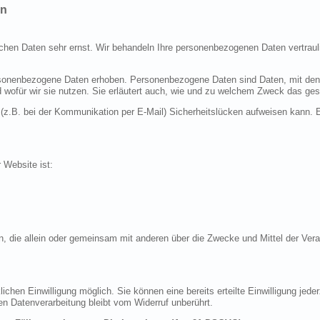
en
ichen Daten sehr ernst. Wir behandeln Ihre personenbezogenen Daten vertraul
nenbezogene Daten erhoben. Personenbezogene Daten sind Daten, mit denen S
d wofür wir sie nutzen. Sie erläutert auch, wie und zu welchem Zweck das ges
 (z.B. bei der Kommunikation per E-Mail) Sicherheitslücken aufweisen kann. E
r Website ist:
erson, die allein oder gemeinsam mit anderen über die Zwecke und Mittel der 
chen Einwilligung möglich. Sie können eine bereits erteilte Einwilligung jeder
en Datenverarbeitung bleibt vom Widerruf unberührt.