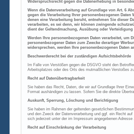
Widerspruchsrecht gegen die Datenerhebung in besonder
Wenn die Datenverarbeitung auf Grundlage von Art. 6 Abs.
gegen die Verarbeitung Ihrer personenbezogenen Daten Wi
denen eine Verarbeitung beruht, entnehmen Sie dieser D
verarbeiten, es sei denn, wir können zwingende schutzwü
dient der Geltendmachung, Ausübung oder Verteidigung 
Werden Ihre personenbezogenen Daten verarbeitet, um Dir
personenbezogener Daten zum Zwecke derartiger Werbung e
widersprechen, werden Ihre personenbezogenen Daten an
Beschwerderecht bei der zuständigen Aufsichtsbehörde
Im Falle von Verstößen gegen die DSGVO steht den Betroffene
Arbeitsplatzes oder des Orts des mutmaßlichen Verstoßes zu.
Recht auf Datenübertragbarkeit
Sie haben das Recht, Daten, die wir auf Grundlage Ihrer Einwi
Format aushändigen zu lassen. Sofern Sie die direkte Übertra
Auskunft, Sperrung, Löschung und Berichtigung
Sie haben im Rahmen der geltenden gesetzlichen Bestimmung
und den Zweck der Datenverarbeitung und ggf. ein Recht au
sich jederzeit unter der im Impressum angegebenen Adresse
Recht auf Einschränkung der Verarbeitung