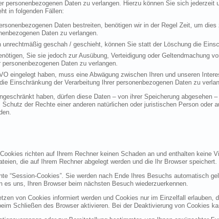
rer personenbezogenen Daten zu verlangen. Hierzu können Sie sich jederzei
t in folgenden Fällen:
personenbezogenen Daten bestreiten, benötigen wir in der Regel Zeit, um dies
sonenbezogenen Daten zu verlangen.
 unrechtmäßig geschah / geschieht, können Sie statt der Löschung die Einsc
nötigen, Sie sie jedoch zur Ausübung, Verteidigung oder Geltendmachung vo
er personenbezogenen Daten zu verlangen.
VO eingelegt haben, muss eine Abwägung zwischen Ihren und unseren Intere
die Einschränkung der Verarbeitung Ihrer personenbezogenen Daten zu verla
geschränkt haben, dürfen diese Daten – von ihrer Speicherung abgesehen – n
hutz der Rechte einer anderen natürlichen oder juristischen Person oder au
den.
 Cookies richten auf Ihrem Rechner keinen Schaden an und enthalten keine Vi
ateien, die auf Ihrem Rechner abgelegt werden und die Ihr Browser speichert.
nte “Session-Cookies”. Sie werden nach Ende Ihres Besuchs automatisch gel
en es uns, Ihren Browser beim nächsten Besuch wiederzuerkennen.
etzen von Cookies informiert werden und Cookies nur im Einzelfall erlauben, 
m Schließen des Browser aktivieren. Bei der Deaktivierung von Cookies kann