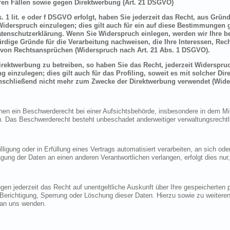
en Fällen sowie gegen Direktwerbung (Art. 21 DSGVO)
 1 lit. e oder f DSGVO erfolgt, haben Sie jederzeit das Recht, aus Grün
derspruch einzulegen; dies gilt auch für ein auf diese Bestimmungen ge
atenschutzerklärung. Wenn Sie Widerspruch einlegen, werden wir Ihre 
rdige Gründe für die Verarbeitung nachweisen, die Ihre Interessen, Rec
von Rechtsansprüchen (Widerspruch nach Art. 21 Abs. 1 DSGVO).
ektwerbung zu betreiben, so haben Sie das Recht, jederzeit Widerspruc
inzulegen; dies gilt auch für das Profiling, soweit es mit solcher Di
schließend nicht mehr zum Zwecke der Direktwerbung verwendet (Wide
n ein Beschwerderecht bei einer Aufsichtsbehörde, insbesondere in dem Mitg
 Das Beschwerderecht besteht unbeschadet anderweitiger verwaltungsrechtlic
lligung oder in Erfüllung eines Vertrags automatisiert verarbeiten, an sich o
gung der Daten an einen anderen Verantwortlichen verlangen, erfolgt dies nur
en jederzeit das Recht auf unentgeltliche Auskunft über Ihre gespeicherte
f Berichtigung, Sperrung oder Löschung dieser Daten. Hierzu sowie zu weit
 an uns wenden.