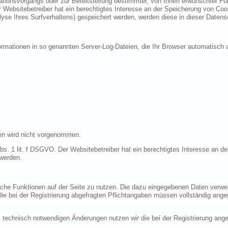
ionsvorgangs oder zur Bereitstellung bestimmter, von Ihnen erwünschter Funk
 Websitebetreiber hat ein berechtigtes Interesse an der Speicherung von Cooki
lyse Ihres Surfverhaltens) gespeichert werden, werden diese in dieser Datens
ormationen in so genannten Server-Log-Dateien, die Ihr Browser automatisch a
en wird nicht vorgenommen.
bs. 1 lit. f DSGVO. Der Websitebetreiber hat ein berechtigtes Interesse an de
 werden.
liche Funktionen auf der Seite zu nutzen. Die dazu eingegebenen Daten verw
 Die bei der Registrierung abgefragten Pflichtangaben müssen vollständig ang
 technisch notwendigen Änderungen nutzen wir die bei der Registrierung an