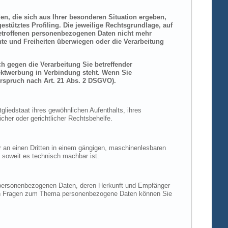
den, die sich aus Ihrer besonderen Situation ergeben,
stütztes Profiling. Die jeweilige Rechtsgrundlage, auf
betroffenen personenbezogenen Daten nicht mehr
hte und Freiheiten überwiegen oder die Verarbeitung
h gegen die Verarbeitung Sie betreffender
rektwerbung in Verbindung steht. Wenn Sie
rspruch nach Art. 21 Abs. 2 DSGVO).
liedstaat ihres gewöhnlichen Aufenthalts, ihres
her oder gerichtlicher Rechtsbehelfe.
der an einen Dritten in einem gängigen, maschinenlesbaren
, soweit es technisch machbar ist.
n personenbezogenen Daten, deren Herkunft und Empfänger
eren Fragen zum Thema personenbezogene Daten können Sie