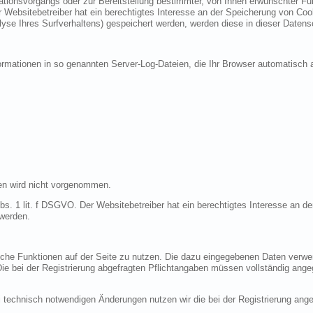
ionsvorgangs oder zur Bereitstellung bestimmter, von Ihnen erwünschter Funk
 Websitebetreiber hat ein berechtigtes Interesse an der Speicherung von Cooki
lyse Ihres Surfverhaltens) gespeichert werden, werden diese in dieser Datens
ormationen in so genannten Server-Log-Dateien, die Ihr Browser automatisch a
en wird nicht vorgenommen.
bs. 1 lit. f DSGVO. Der Websitebetreiber hat ein berechtigtes Interesse an de
 werden.
liche Funktionen auf der Seite zu nutzen. Die dazu eingegebenen Daten verw
 Die bei der Registrierung abgefragten Pflichtangaben müssen vollständig ang
 technisch notwendigen Änderungen nutzen wir die bei der Registrierung an