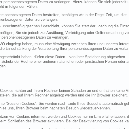
rer personenbezogenen Daten zu verlangen. Hierzu können Sie sich jederzei
t in folgenden Fällen:
personenbezogenen Daten bestreiten, benötigen wir in der Regel Zeit, um dies
sonenbezogenen Daten zu verlangen.
 unrechtmäßig geschah / geschieht, können Sie statt der Löschung die Einsc
nötigen, Sie sie jedoch zur Ausübung, Verteidigung oder Geltendmachung vo
er personenbezogenen Daten zu verlangen.
VO eingelegt haben, muss eine Abwägung zwischen Ihren und unseren Intere
die Einschränkung der Verarbeitung Ihrer personenbezogenen Daten zu verla
geschränkt haben, dürfen diese Daten – von ihrer Speicherung abgesehen – n
hutz der Rechte einer anderen natürlichen oder juristischen Person oder au
den.
 Cookies richten auf Ihrem Rechner keinen Schaden an und enthalten keine Vi
ateien, die auf Ihrem Rechner abgelegt werden und die Ihr Browser speichert.
nte “Session-Cookies”. Sie werden nach Ende Ihres Besuchs automatisch gel
en es uns, Ihren Browser beim nächsten Besuch wiederzuerkennen.
etzen von Cookies informiert werden und Cookies nur im Einzelfall erlauben, 
m Schließen des Browser aktivieren. Bei der Deaktivierung von Cookies kann