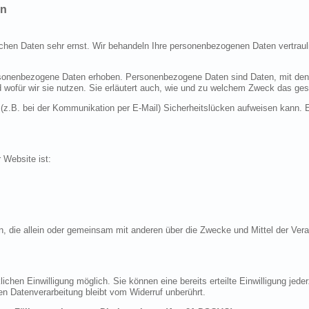
en
ichen Daten sehr ernst. Wir behandeln Ihre personenbezogenen Daten vertraul
nenbezogene Daten erhoben. Personenbezogene Daten sind Daten, mit denen S
d wofür wir sie nutzen. Sie erläutert auch, wie und zu welchem Zweck das ges
 (z.B. bei der Kommunikation per E-Mail) Sicherheitslücken aufweisen kann. E
r Website ist:
erson, die allein oder gemeinsam mit anderen über die Zwecke und Mittel der 
chen Einwilligung möglich. Sie können eine bereits erteilte Einwilligung jeder
en Datenverarbeitung bleibt vom Widerruf unberührt.