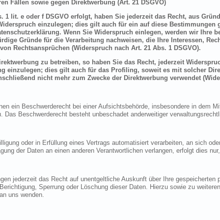
en Fällen sowie gegen Direktwerbung (Art. 21 DSGVO)
 1 lit. e oder f DSGVO erfolgt, haben Sie jederzeit das Recht, aus Grün
derspruch einzulegen; dies gilt auch für ein auf diese Bestimmungen ge
atenschutzerklärung. Wenn Sie Widerspruch einlegen, werden wir Ihre 
rdige Gründe für die Verarbeitung nachweisen, die Ihre Interessen, Rec
von Rechtsansprüchen (Widerspruch nach Art. 21 Abs. 1 DSGVO).
ektwerbung zu betreiben, so haben Sie das Recht, jederzeit Widerspruc
inzulegen; dies gilt auch für das Profiling, soweit es mit solcher Di
schließend nicht mehr zum Zwecke der Direktwerbung verwendet (Wide
n ein Beschwerderecht bei einer Aufsichtsbehörde, insbesondere in dem Mitg
 Das Beschwerderecht besteht unbeschadet anderweitiger verwaltungsrechtlic
lligung oder in Erfüllung eines Vertrags automatisiert verarbeiten, an sich o
gung der Daten an einen anderen Verantwortlichen verlangen, erfolgt dies nur
en jederzeit das Recht auf unentgeltliche Auskunft über Ihre gespeicherte
f Berichtigung, Sperrung oder Löschung dieser Daten. Hierzu sowie zu weit
 an uns wenden.