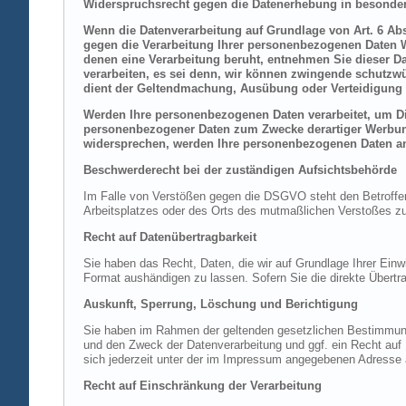
Widerspruchsrecht gegen die Datenerhebung in besonder
Wenn die Datenverarbeitung auf Grundlage von Art. 6 Abs.
gegen die Verarbeitung Ihrer personenbezogenen Daten Wi
denen eine Verarbeitung beruht, entnehmen Sie dieser D
verarbeiten, es sei denn, wir können zwingende schutzwü
dient der Geltendmachung, Ausübung oder Verteidigung 
Werden Ihre personenbezogenen Daten verarbeitet, um Dir
personenbezogener Daten zum Zwecke derartiger Werbung e
widersprechen, werden Ihre personenbezogenen Daten an
Beschwerderecht bei der zuständigen Aufsichtsbehörde
Im Falle von Verstößen gegen die DSGVO steht den Betroffene
Arbeitsplatzes oder des Orts des mutmaßlichen Verstoßes zu.
Recht auf Datenübertragbarkeit
Sie haben das Recht, Daten, die wir auf Grundlage Ihrer Einwi
Format aushändigen zu lassen. Sofern Sie die direkte Übertra
Auskunft, Sperrung, Löschung und Berichtigung
Sie haben im Rahmen der geltenden gesetzlichen Bestimmung
und den Zweck der Datenverarbeitung und ggf. ein Recht au
sich jederzeit unter der im Impressum angegebenen Adresse
Recht auf Einschränkung der Verarbeitung